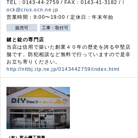
TEL：0143-44-2759 / FAX：0143-41-3182 /
l
ock@crux.ocn.ne.jp
営業時間：9:00〜19:00 / 定休日：年末年始
販売可
工事・取付可
鍵と錠の専門店
当店は信用で築いた創業４０年の歴史を誇る中堅店
舗です。防犯相談など無料で行っていますので是非
お立ち寄りください。
http://nttbj.itp.ne.jp/0143442759/index.html
（有）富士機工商事