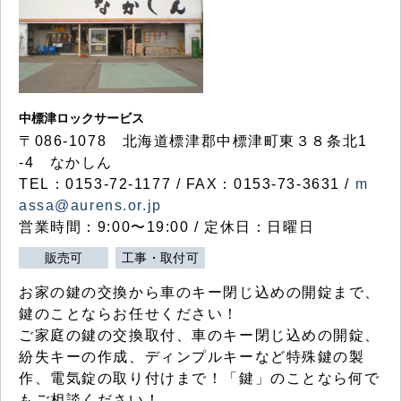
中標津ロックサービス
〒086-1078 北海道標津郡中標津町東３８条北1
-4 なかしん
TEL：0153-72-1177 / FAX：0153-73-3631 /
m
assa@aurens.or.jp
営業時間：9:00〜19:00 / 定休日：日曜日
販売可
工事・取付可
お家の鍵の交換から車のキー閉じ込めの開錠まで、
鍵のことならお任せください！
ご家庭の鍵の交換取付、車のキー閉じ込めの開錠、
紛失キーの作成、ディンプルキーなど特殊鍵の製
作、電気錠の取り付けまで！「鍵」のことなら何で
もご相談ください！