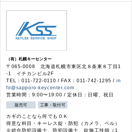
（有）札幌キーセンター
〒065-0008 北海道札幌市東区北８条東８丁目1
-1 イチカンビル2F
TEL：011-722-0110 / FAX：011-742-1295 /
in
fo@sapporo-keycenter.com
営業時間：9:00〜19:00 / 定休日：日曜、祝日
販売可
工事・取付可
カギのことなら何でもＯＫ
得意な科目・キーレス錠・防犯（カメラ、ベル）
※総合防犯設備士、防犯設備士、錠施工技師（1