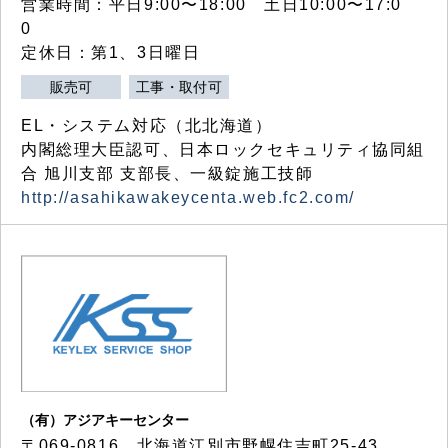
営業時間：平日9:00〜18:00 土日10:00〜17:0
0
定休日：第1、3日曜日
販売可
工事・取付可
EL・システム対応（北北海道）
内閣総理大臣認可、日本ロックセキュリティ協同組
合 旭川支部 支部長、一級錠施工技師
http://asahikawakeycenta.web.fc2.com/
（有）アジアキーセンター
〒069-0816 北海道江別市野幌住吉町25-43