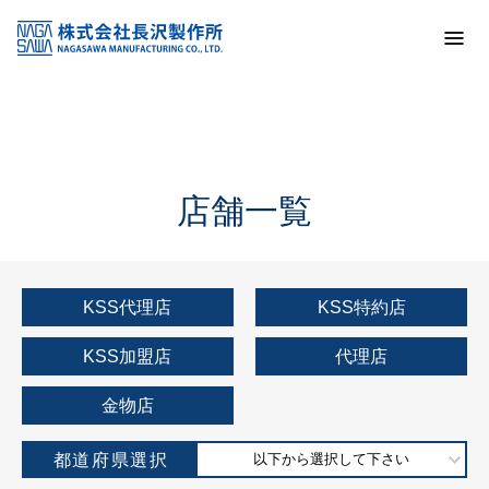
トップ
KSS加盟店・取扱店情報
店舗一覧
店舗一覧
KSS代理店
KSS特約店
KSS加盟店
代理店
金物店
都道府県選択
以下から選択して下さい