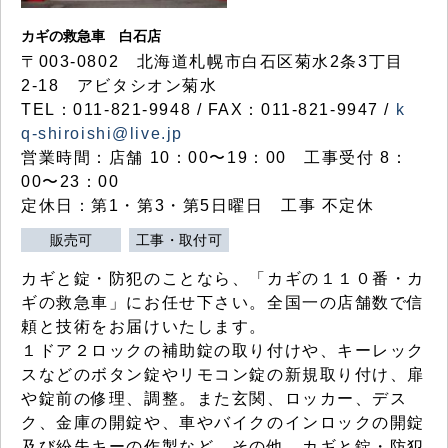
カギの救急車 白石店
〒003-0802 北海道札幌市白石区菊水2条3丁目
2-18 アビタシオン菊水
TEL：011-821-9948 / FAX：011-821-9947 /
k
q-shiroishi@live.jp
営業時間：店舗 10：00〜19：00 工事受付 8：
00〜23：00
定休日：第1・第3・第5日曜日 工事 不定休
販売可
工事・取付可
カギと錠・防犯のことなら、「カギの１１０番・カ
ギの救急車」にお任せ下さい。全国一の店舗数で信
頼と技術をお届けいたします。
１ドア２ロックの補助錠の取り付けや、キーレック
スなどのボタン錠やリモコン錠の新規取り付け、扉
や錠前の修理、調整。また玄関、ロッカー、デス
ク、金庫の開錠や、車やバイクのインロックの開錠
及び紛失キーの作製など、その他、カギと錠・防犯