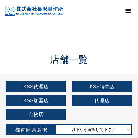
トップ
KSS加盟店・取扱店情報
店舗一覧
店舗一覧
KSS代理店
KSS特約店
KSS加盟店
代理店
金物店
都道府県選択
以下から選択して下さい