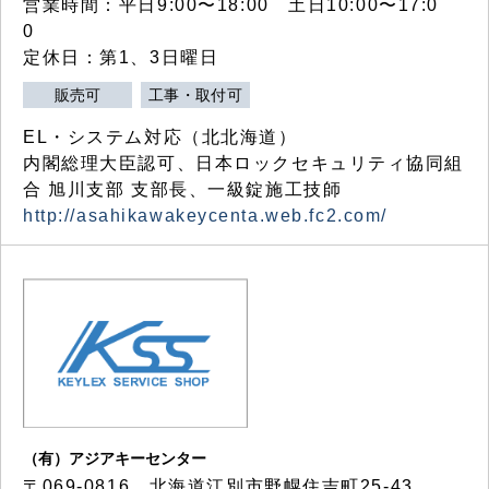
営業時間：平日9:00〜18:00 土日10:00〜17:0
0
定休日：第1、3日曜日
販売可
工事・取付可
EL・システム対応（北北海道）
内閣総理大臣認可、日本ロックセキュリティ協同組
合 旭川支部 支部長、一級錠施工技師
http://asahikawakeycenta.web.fc2.com/
（有）アジアキーセンター
〒069-0816 北海道江別市野幌住吉町25-43