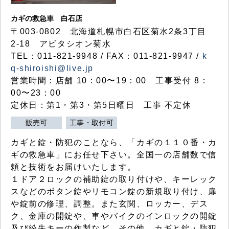
カギの救急車 白石店
〒003-0802 北海道札幌市白石区菊水2条3丁目
2-18 アビタシオン菊水
TEL：011-821-9948 / FAX：011-821-9947 /
k
q-shiroishi@live.jp
営業時間：店舗 10：00〜19：00 工事受付 8：
00〜23：00
定休日：第1・第3・第5日曜日 工事 不定休
販売可
工事・取付可
カギと錠・防犯のことなら、「カギの１１０番・カ
ギの救急車」にお任せ下さい。全国一の店舗数で信
頼と技術をお届けいたします。
１ドア２ロックの補助錠の取り付けや、キーレック
スなどのボタン錠やリモコン錠の新規取り付け、扉
や錠前の修理、調整。また玄関、ロッカー、デス
ク、金庫の開錠や、車やバイクのインロックの開錠
及び紛失キーの作製など、その他、カギと錠・防犯