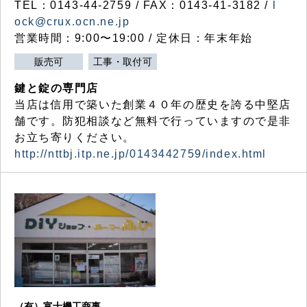
TEL：0143-44-2759 / FAX：0143-41-3182 /
l
ock@crux.ocn.ne.jp
営業時間：9:00〜19:00 / 定休日：年末年始
販売可
工事・取付可
鍵と錠の専門店
当店は信用で築いた創業４０年の歴史を誇る中堅店
舗です。防犯相談など無料で行っていますので是非
お立ち寄りください。
http://nttbj.itp.ne.jp/0143442759/index.html
（有）富士機工商事