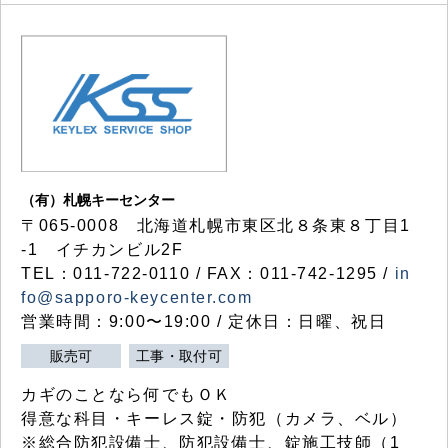
（有）札幌キーセンター
〒065-0008 北海道札幌市東区北８条東８丁目1
-1 イチカンビル2F
TEL：011-722-0110 / FAX：011-742-1295 /
in
fo@sapporo-keycenter.com
営業時間：9:00〜19:00 / 定休日：日曜、祝日
販売可
工事・取付可
カギのことなら何でもＯＫ
得意な科目・キーレス錠・防犯（カメラ、ベル）
※総合防犯設備士、防犯設備士、錠施工技師（1