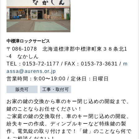
中標津ロックサービス
〒086-1078 北海道標津郡中標津町東３８条北1
-4 なかしん
TEL：0153-72-1177 / FAX：0153-73-3631 /
m
assa@aurens.or.jp
営業時間：9:00〜19:00 / 定休日：日曜日
販売可
工事・取付可
お家の鍵の交換から車のキー閉じ込めの開錠まで、
鍵のことならお任せください！
ご家庭の鍵の交換取付、車のキー閉じ込めの開錠、
紛失キーの作成、ディンプルキーなど特殊鍵の製
作、電気錠の取り付けまで！「鍵」のことなら何で
もご相談ください！