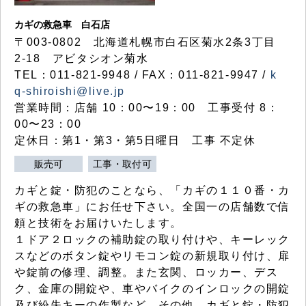
カギの救急車 白石店
〒003-0802 北海道札幌市白石区菊水2条3丁目
2-18 アビタシオン菊水
TEL：011-821-9948 / FAX：011-821-9947 /
k
q-shiroishi@live.jp
営業時間：店舗 10：00〜19：00 工事受付 8：
00〜23：00
定休日：第1・第3・第5日曜日 工事 不定休
販売可
工事・取付可
カギと錠・防犯のことなら、「カギの１１０番・カ
ギの救急車」にお任せ下さい。全国一の店舗数で信
頼と技術をお届けいたします。
１ドア２ロックの補助錠の取り付けや、キーレック
スなどのボタン錠やリモコン錠の新規取り付け、扉
や錠前の修理、調整。また玄関、ロッカー、デス
ク、金庫の開錠や、車やバイクのインロックの開錠
及び紛失キーの作製など、その他、カギと錠・防犯