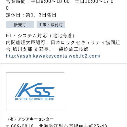
営業時間：平日9:00〜18:00 土日10:00〜17:0
0
定休日：第1、3日曜日
販売可
工事・取付可
EL・システム対応（北北海道）
内閣総理大臣認可、日本ロックセキュリティ協同組
合 旭川支部 支部長、一級錠施工技師
http://asahikawakeycenta.web.fc2.com/
（有）アジアキーセンター
〒069-0816 北海道江別市野幌住吉町25-43