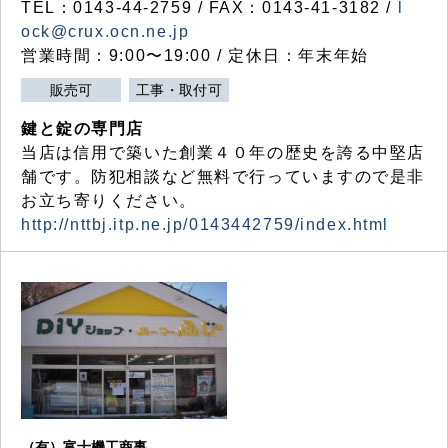
TEL：0143-44-2759 / FAX：0143-41-3182 /
l
ock@crux.ocn.ne.jp
営業時間：9:00〜19:00 / 定休日：年末年始
販売可
工事・取付可
鍵と錠の専門店
当店は信用で築いた創業４０年の歴史を誇る中堅店
舗です。防犯相談など無料で行っていますので是非
お立ち寄りください。
http://nttbj.itp.ne.jp/0143442759/index.html
（有）富士機工商事