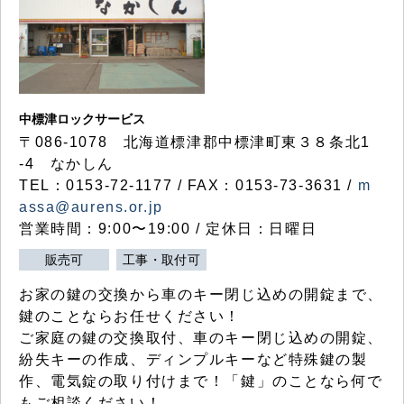
中標津ロックサービス
〒086-1078 北海道標津郡中標津町東３８条北1
-4 なかしん
TEL：0153-72-1177 / FAX：0153-73-3631 /
m
assa@aurens.or.jp
営業時間：9:00〜19:00 / 定休日：日曜日
販売可
工事・取付可
お家の鍵の交換から車のキー閉じ込めの開錠まで、
鍵のことならお任せください！
ご家庭の鍵の交換取付、車のキー閉じ込めの開錠、
紛失キーの作成、ディンプルキーなど特殊鍵の製
作、電気錠の取り付けまで！「鍵」のことなら何で
もご相談ください！