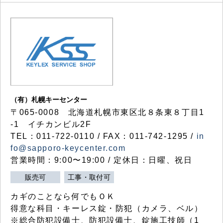
（有）札幌キーセンター
〒065-0008 北海道札幌市東区北８条東８丁目1
-1 イチカンビル2F
TEL：011-722-0110 / FAX：011-742-1295 /
in
fo@sapporo-keycenter.com
営業時間：9:00〜19:00 / 定休日：日曜、祝日
販売可
工事・取付可
カギのことなら何でもＯＫ
得意な科目・キーレス錠・防犯（カメラ、ベル）
※総合防犯設備士、防犯設備士、錠施工技師（1