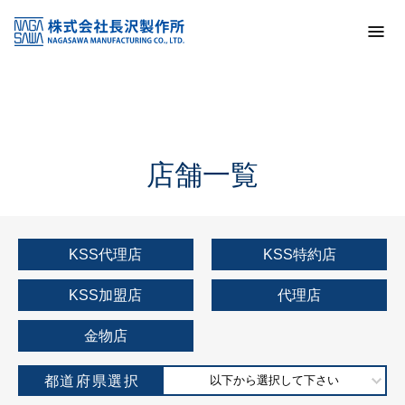
トップ
KSS加盟店・取扱店情報
店舗一覧
店舗一覧
KSS代理店
KSS特約店
KSS加盟店
代理店
金物店
都道府県選択
以下から選択して下さい