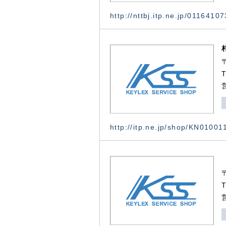
http://nttbj.itp.ne.jp/0116410
http://itp.ne.jp/shop/KN0100