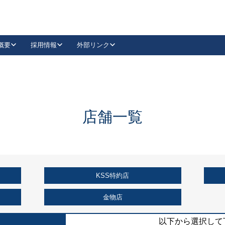
概要
採用情報
外部リンク
YouTube
Instagram
採用
キーレックスカタログ請求
の製品組み立て等
請求フォームはこちら
古代・古代NEO
レバーハンドル
Vi-Clear
古代・古代NEO
飾錠
導入事例一覧
抗ウイルス・抗菌製品
導入事例一覧
Facebook
LinkedIn
店舗一覧
00 / 1100から簡単に交換できるキーレックス4000を
日本ロック工業会
売開始しました。
外部サイト
く見る
KSS特約店
例
長期住宅使用部材標準化推進協議会
外部サイト
金物店
以下から選択して