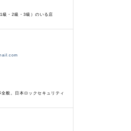
1級・2級・3級）のいる店
mail.com
事全般。日本ロックセキュリティ