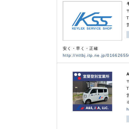
安く・早く・正確
http://nttbj.itp.ne.jp/0166265
h