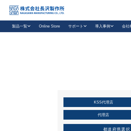
トップ
KSS加盟店・取扱店情報
店舗一覧
製品一覧
Online Store
サポート
導入事例
会社
新卒採用
会社情報
事業内容
中途採用
お問い合わせ
社会貢献活動
パート
2026年度採用情報
キャリア採用・専門職
メールフォームはこちら
工場で
キーレックス
レバーハンドル
キーレックス
機械式ボタン錠
室内用ドアハンドル
導入事例一覧
装
メールニュース
製品検索
お知らせ一覧
よくある質問（FAQ）
特集
簡単診断
教育機関
21
お客様に適したキーレックスをお探しいただけます。
廃番品情報
発
医療機関
品番から探す
取扱店情報
キーレックスを品番からお探しいただけます。
詳し
KSS代理店
企業様採用事
お役立ち情報
代理店
都道府県選択