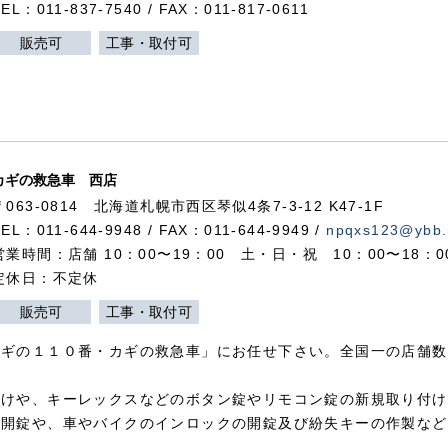
TEL：011-837-7540 / FAX：011-817-0611
販売可
工事・取付可
カギの救急車 西店
〒063-0814 北海道札幌市西区琴似4条7-3-12 K47-1F
TEL：011-644-9948 / FAX：011-644-9949 /
npqxs123@ybb.
営業時間：店舗 10：00〜19：00 土・日・祝 10：00〜18：
定休日：不定休
販売可
工事・取付可
カギの１１０番・カギの救急車」にお任せ下さい。全国一の店舗数
付けや、キーレックスなどのボタン錠やリモコン錠の新規取り付け
の開錠や、車やバイクのインロックの開錠及び紛失キーの作製など