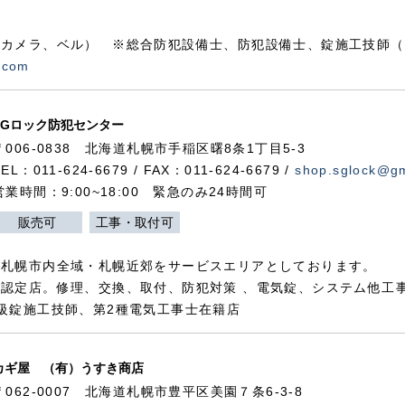
カメラ、ベル） ※総合防犯設備士、防犯設備士、錠施工技師（
.com
SGロック防犯センター
〒006-0838 北海道札幌市手稲区曙8条1丁目5-3
TEL：011-624-6679 / FAX：011-624-6679 /
shop.sglock@g
営業時間：9:00~18:00 緊急のみ24時間可
販売可
工事・取付可
、札幌市内全域・札幌近郊をサービスエリアとしております。
認定店。修理、交換、取付、防犯対策 、電気錠、システム他工
級錠施工技師、第2種電気工事士在籍店
カギ屋 （有）うすき商店
〒062-0007 北海道札幌市豊平区美園７条6-3-8