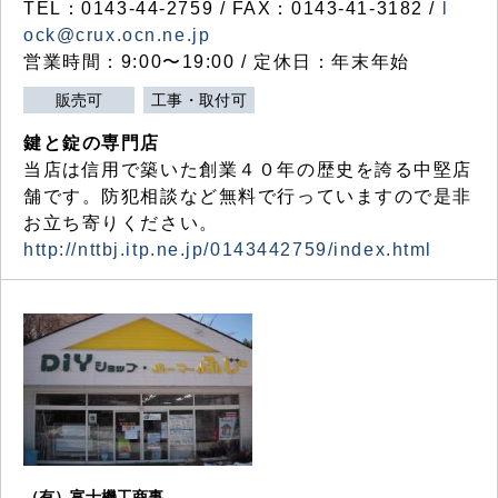
TEL：0143-44-2759 / FAX：0143-41-3182 /
l
ock@crux.ocn.ne.jp
営業時間：9:00〜19:00 / 定休日：年末年始
販売可
工事・取付可
鍵と錠の専門店
当店は信用で築いた創業４０年の歴史を誇る中堅店
舗です。防犯相談など無料で行っていますので是非
お立ち寄りください。
http://nttbj.itp.ne.jp/0143442759/index.html
（有）富士機工商事