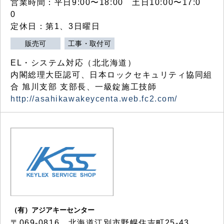
営業時間：平日9:00〜18:00 土日10:00〜17:0
0
定休日：第1、3日曜日
販売可
工事・取付可
EL・システム対応（北北海道）
内閣総理大臣認可、日本ロックセキュリティ協同組
合 旭川支部 支部長、一級錠施工技師
http://asahikawakeycenta.web.fc2.com/
（有）アジアキーセンター
〒069-0816 北海道江別市野幌住吉町25-43