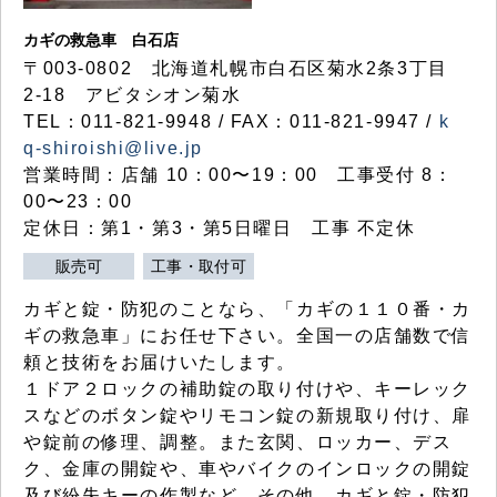
カギの救急車 白石店
〒003-0802 北海道札幌市白石区菊水2条3丁目
2-18 アビタシオン菊水
TEL：011-821-9948 / FAX：011-821-9947 /
k
q-shiroishi@live.jp
営業時間：店舗 10：00〜19：00 工事受付 8：
00〜23：00
定休日：第1・第3・第5日曜日 工事 不定休
販売可
工事・取付可
カギと錠・防犯のことなら、「カギの１１０番・カ
ギの救急車」にお任せ下さい。全国一の店舗数で信
頼と技術をお届けいたします。
１ドア２ロックの補助錠の取り付けや、キーレック
スなどのボタン錠やリモコン錠の新規取り付け、扉
や錠前の修理、調整。また玄関、ロッカー、デス
ク、金庫の開錠や、車やバイクのインロックの開錠
及び紛失キーの作製など、その他、カギと錠・防犯