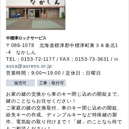
中標津ロックサービス
〒086-1078 北海道標津郡中標津町東３８条北1
-4 なかしん
TEL：0153-72-1177 / FAX：0153-73-3631 /
m
assa@aurens.or.jp
営業時間：9:00〜19:00 / 定休日：日曜日
販売可
工事・取付可
お家の鍵の交換から車のキー閉じ込めの開錠まで、
鍵のことならお任せください！
ご家庭の鍵の交換取付、車のキー閉じ込めの開錠、
紛失キーの作成、ディンプルキーなど特殊鍵の製
作、電気錠の取り付けまで！「鍵」のことなら何で
もご相談ください！