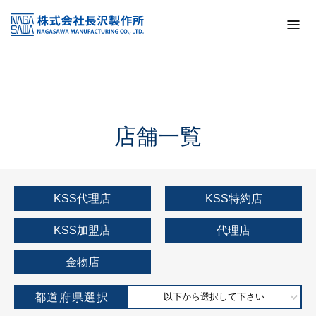
トップ
KSS加盟店・取扱店情報
店舗一覧
店舗一覧
KSS代理店
KSS特約店
KSS加盟店
代理店
金物店
都道府県選択
以下から選択して下さい