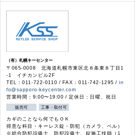
（有）札幌キーセンター
〒065-0008 北海道札幌市東区北８条東８丁目1
-1 イチカンビル2F
TEL：011-722-0110 / FAX：011-742-1295 /
in
fo@sapporo-keycenter.com
営業時間：9:00〜19:00 / 定休日：日曜、祝日
販売可
工事・取付可
カギのことなら何でもＯＫ
得意な科目・キーレス錠・防犯（カメラ、ベル）
※総合防犯設備士、防犯設備士、錠施工技師（1