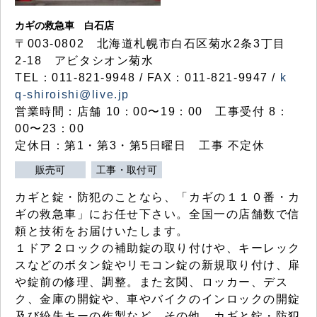
カギの救急車 白石店
〒003-0802 北海道札幌市白石区菊水2条3丁目
2-18 アビタシオン菊水
TEL：011-821-9948 / FAX：011-821-9947 /
k
q-shiroishi@live.jp
営業時間：店舗 10：00〜19：00 工事受付 8：
00〜23：00
定休日：第1・第3・第5日曜日 工事 不定休
販売可
工事・取付可
カギと錠・防犯のことなら、「カギの１１０番・カ
ギの救急車」にお任せ下さい。全国一の店舗数で信
頼と技術をお届けいたします。
１ドア２ロックの補助錠の取り付けや、キーレック
スなどのボタン錠やリモコン錠の新規取り付け、扉
や錠前の修理、調整。また玄関、ロッカー、デス
ク、金庫の開錠や、車やバイクのインロックの開錠
及び紛失キーの作製など、その他、カギと錠・防犯