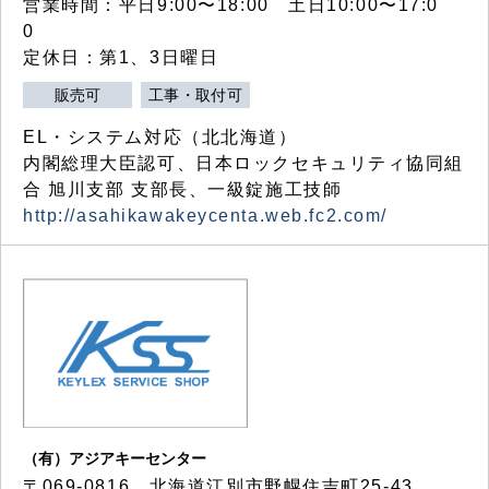
営業時間：平日9:00〜18:00 土日10:00〜17:0
0
定休日：第1、3日曜日
販売可
工事・取付可
EL・システム対応（北北海道）
内閣総理大臣認可、日本ロックセキュリティ協同組
合 旭川支部 支部長、一級錠施工技師
http://asahikawakeycenta.web.fc2.com/
（有）アジアキーセンター
〒069-0816 北海道江別市野幌住吉町25-43