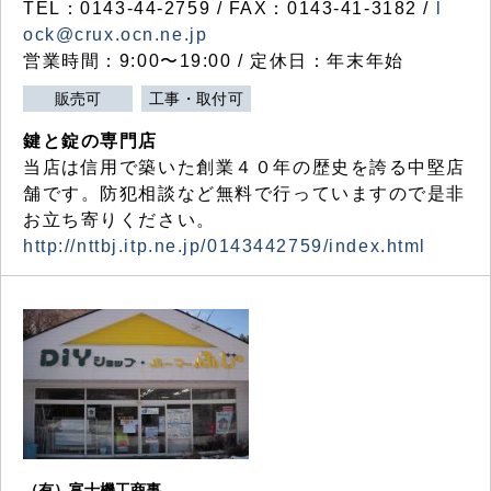
TEL：0143-44-2759 / FAX：0143-41-3182 /
l
ock@crux.ocn.ne.jp
営業時間：9:00〜19:00 / 定休日：年末年始
販売可
工事・取付可
鍵と錠の専門店
当店は信用で築いた創業４０年の歴史を誇る中堅店
舗です。防犯相談など無料で行っていますので是非
お立ち寄りください。
http://nttbj.itp.ne.jp/0143442759/index.html
（有）富士機工商事