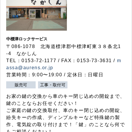
中標津ロックサービス
〒086-1078 北海道標津郡中標津町東３８条北1
-4 なかしん
TEL：0153-72-1177 / FAX：0153-73-3631 /
m
assa@aurens.or.jp
営業時間：9:00〜19:00 / 定休日：日曜日
販売可
工事・取付可
お家の鍵の交換から車のキー閉じ込めの開錠まで、
鍵のことならお任せください！
ご家庭の鍵の交換取付、車のキー閉じ込めの開錠、
紛失キーの作成、ディンプルキーなど特殊鍵の製
作、電気錠の取り付けまで！「鍵」のことなら何で
もご相談ください！