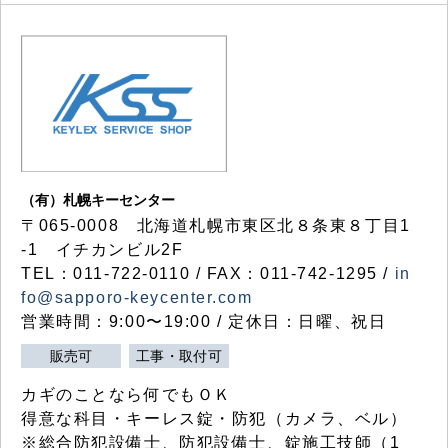
（有）札幌キーセンター
〒065-0008 北海道札幌市東区北８条東８丁目1
-1 イチカンビル2F
TEL：011-722-0110 / FAX：011-742-1295 /
in
fo@sapporo-keycenter.com
営業時間：9:00〜19:00 / 定休日：日曜、祝日
販売可
工事・取付可
カギのことなら何でもＯＫ
得意な科目・キーレス錠・防犯（カメラ、ベル）
※総合防犯設備士、防犯設備士、錠施工技師（1