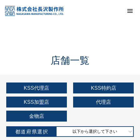
トップ
KSS加盟店・取扱店情報
店舗一覧
店舗一覧
KSS代理店
KSS特約店
KSS加盟店
代理店
金物店
都道府県選択
以下から選択して下さい