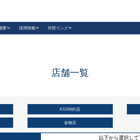
概要
採用情報
外部リンク
YouTube
Instagram
採用
キーレックスカタログ請求
の製品組み立て等
請求フォームはこちら
古代・古代NEO
レバーハンドル
Vi-Clear
古代・古代NEO
飾錠
導入事例一覧
抗ウイルス・抗菌製品
導入事例一覧
Facebook
LinkedIn
店舗一覧
00 / 1100から簡単に交換できるキーレックス4000を
日本ロック工業会
売開始しました。
外部サイト
く見る
KSS特約店
例
長期住宅使用部材標準化推進協議会
外部サイト
金物店
以下から選択して