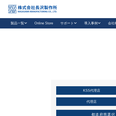
トップ
KSS加盟店・取扱店情報
店舗一覧
製品一覧
Online Store
サポート
導入事例
会社
新卒採用
会社情報
事業内容
中途採用
お問い合わせ
社会貢献活動
パート
2026年度採用情報
キャリア採用・専門職
メールフォームはこちら
工場で
キーレックス
レバーハンドル
キーレックス
機械式ボタン錠
室内用ドアハンドル
導入事例一覧
装
メールニュース
製品検索
お知らせ一覧
よくある質問（FAQ）
特集
簡単診断
教育機関
21
お客様に適したキーレックスをお探しいただけます。
廃番品情報
発
医療機関
品番から探す
取扱店情報
キーレックスを品番からお探しいただけます。
詳し
KSS代理店
企業様採用事
お役立ち情報
代理店
都道府県選択