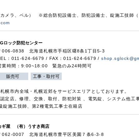
カメラ、ベル） ※総合防犯設備士、防犯設備士、錠施工技師（
.com
SGロック防犯センター
〒006-0838 北海道札幌市手稲区曙8条1丁目5-3
TEL：011-624-6679 / FAX：011-624-6679 /
shop.sglock@g
営業時間：9:00~18:00 緊急のみ24時間可
販売可
工事・取付可
、札幌市内全域・札幌近郊をサービスエリアとしております。
認定店。修理、交換、取付、防犯対策 、電気錠、システム他工
級錠施工技師、第2種電気工事士在籍店
カギ屋 （有）うすき商店
〒062-0007 北海道札幌市豊平区美園７条6-3-8