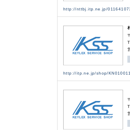
http://nttbj.itp.ne.jp/0116410
http://itp.ne.jp/shop/KN0100