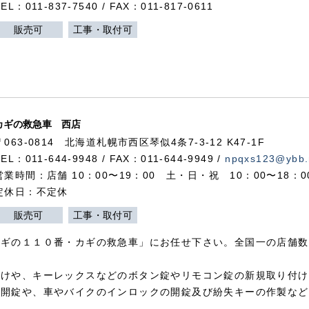
TEL：011-837-7540 / FAX：011-817-0611
販売可
工事・取付可
カギの救急車 西店
〒063-0814 北海道札幌市西区琴似4条7-3-12 K47-1F
TEL：011-644-9948 / FAX：011-644-9949 /
npqxs123@ybb.
営業時間：店舗 10：00〜19：00 土・日・祝 10：00〜18：
定休日：不定休
販売可
工事・取付可
カギの１１０番・カギの救急車」にお任せ下さい。全国一の店舗数
付けや、キーレックスなどのボタン錠やリモコン錠の新規取り付け
の開錠や、車やバイクのインロックの開錠及び紛失キーの作製など