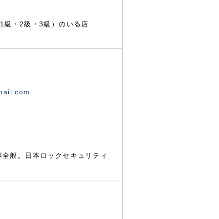
1級・2級・3級）のいる店
mail.com
事全般。日本ロックセキュリティ