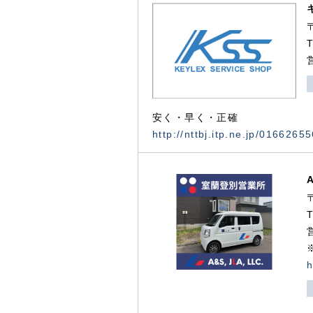
安く・早く・正確
http://nttbj.itp.ne.jp/0166265
h