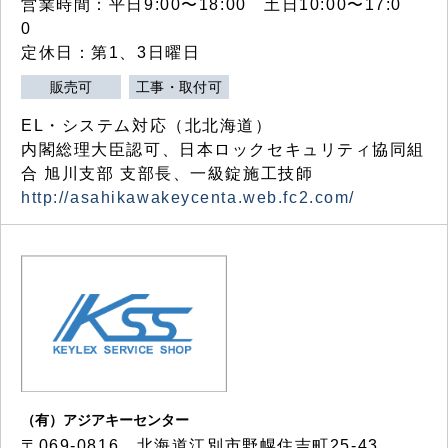
営業時間：平日9:00〜18:00 土日10:00〜17:0
0
定休日：第1、3日曜日
販売可
工事・取付可
EL・システム対応（北北海道）
内閣総理大臣認可、日本ロックセキュリティ協同組
合 旭川支部 支部長、一級錠施工技師
http://asahikawakeycenta.web.fc2.com/
（有）アジアキーセンター
〒069-0816 北海道江別市野幌住吉町25-43