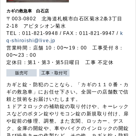
カギの救急車 白石店
〒003-0802 北海道札幌市白石区菊水2条3丁目
2-18 アビタシオン菊水
TEL：011-821-9948 / FAX：011-821-9947 /
k
q-shiroishi@live.jp
営業時間：店舗 10：00〜19：00 工事受付 8：
00〜23：00
定休日：第1・第3・第5日曜日 工事 不定休
販売可
工事・取付可
カギと錠・防犯のことなら、「カギの１１０番・カ
ギの救急車」にお任せ下さい。全国一の店舗数で信
頼と技術をお届けいたします。
１ドア２ロックの補助錠の取り付けや、キーレック
スなどのボタン錠やリモコン錠の新規取り付け、扉
や錠前の修理、調整。また玄関、ロッカー、デス
ク、金庫の開錠や、車やバイクのインロックの開錠
及び紛失キーの作製など、その他、カギと錠・防犯