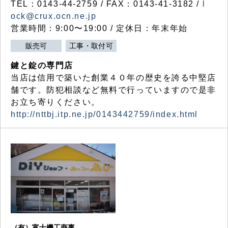
TEL：0143-44-2759 / FAX：0143-41-3182 /
l
ock@crux.ocn.ne.jp
営業時間：9:00〜19:00 / 定休日：年末年始
販売可
工事・取付可
鍵と錠の専門店
当店は信用で築いた創業４０年の歴史を誇る中堅店
舗です。防犯相談など無料で行っていますので是非
お立ち寄りください。
http://nttbj.itp.ne.jp/0143442759/index.html
（有）富士機工商事