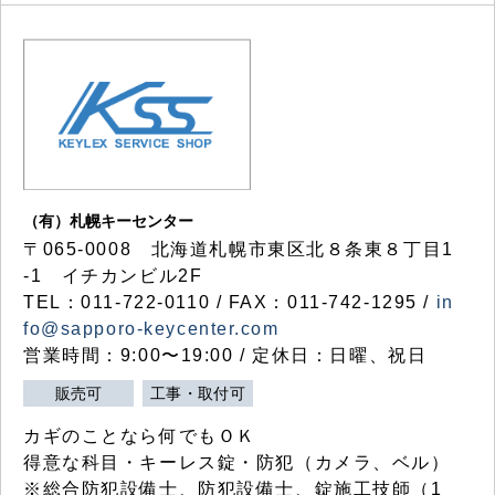
（有）札幌キーセンター
〒065-0008 北海道札幌市東区北８条東８丁目1
-1 イチカンビル2F
TEL：011-722-0110 / FAX：011-742-1295 /
in
fo@sapporo-keycenter.com
営業時間：9:00〜19:00 / 定休日：日曜、祝日
販売可
工事・取付可
カギのことなら何でもＯＫ
得意な科目・キーレス錠・防犯（カメラ、ベル）
※総合防犯設備士、防犯設備士、錠施工技師（1