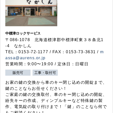
中標津ロックサービス
〒086-1078 北海道標津郡中標津町東３８条北1
-4 なかしん
TEL：0153-72-1177 / FAX：0153-73-3631 /
m
assa@aurens.or.jp
営業時間：9:00〜19:00 / 定休日：日曜日
販売可
工事・取付可
お家の鍵の交換から車のキー閉じ込めの開錠まで、
鍵のことならお任せください！
ご家庭の鍵の交換取付、車のキー閉じ込めの開錠、
紛失キーの作成、ディンプルキーなど特殊鍵の製
作、電気錠の取り付けまで！「鍵」のことなら何で
もご相談ください！