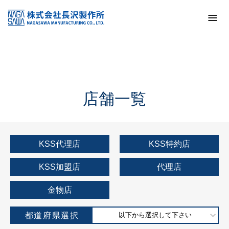
トップ
KSS加盟店・取扱店情報
店舗一覧
店舗一覧
KSS代理店
KSS特約店
KSS加盟店
代理店
金物店
都道府県選択
以下から選択して下さい