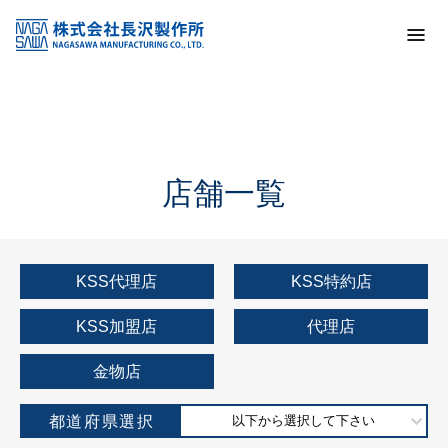
トップ
KSS加盟店・取扱店情報
店舗一覧
店舗一覧
KSS代理店
KSS特約店
KSS加盟店
代理店
金物店
都道府県選択
以下から選択して下さい