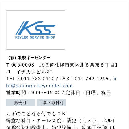
（有）札幌キーセンター
〒065-0008 北海道札幌市東区北８条東８丁目1
-1 イチカンビル2F
TEL：011-722-0110 / FAX：011-742-1295 /
in
fo@sapporo-keycenter.com
営業時間：9:00〜19:00 / 定休日：日曜、祝日
販売可
工事・取付可
カギのことなら何でもＯＫ
得意な科目・キーレス錠・防犯（カメラ、ベル）
※総合防犯設備士、防犯設備士、錠施工技師（1