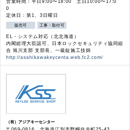
営業時間：平日9:00〜18:00 土日10:00〜17:0
0
定休日：第1、3日曜日
販売可
工事・取付可
EL・システム対応（北北海道）
内閣総理大臣認可、日本ロックセキュリティ協同組
合 旭川支部 支部長、一級錠施工技師
http://asahikawakeycenta.web.fc2.com/
（有）アジアキーセンター
〒069-0816 北海道江別市野幌住吉町25-43