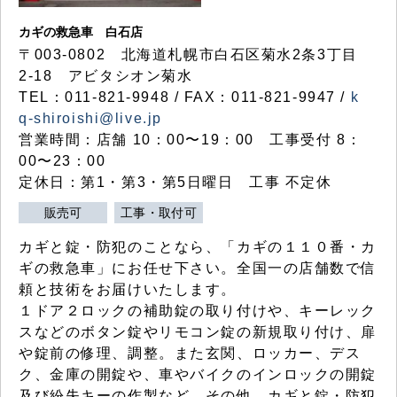
カギの救急車 白石店
〒003-0802 北海道札幌市白石区菊水2条3丁目
2-18 アビタシオン菊水
TEL：011-821-9948 / FAX：011-821-9947 /
k
q-shiroishi@live.jp
営業時間：店舗 10：00〜19：00 工事受付 8：
00〜23：00
定休日：第1・第3・第5日曜日 工事 不定休
販売可
工事・取付可
カギと錠・防犯のことなら、「カギの１１０番・カ
ギの救急車」にお任せ下さい。全国一の店舗数で信
頼と技術をお届けいたします。
１ドア２ロックの補助錠の取り付けや、キーレック
スなどのボタン錠やリモコン錠の新規取り付け、扉
や錠前の修理、調整。また玄関、ロッカー、デス
ク、金庫の開錠や、車やバイクのインロックの開錠
及び紛失キーの作製など、その他、カギと錠・防犯