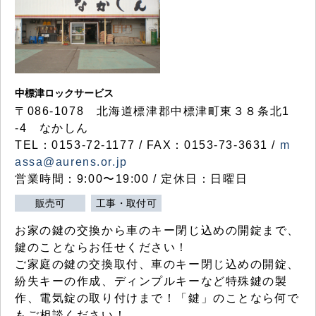
中標津ロックサービス
〒086-1078 北海道標津郡中標津町東３８条北1
-4 なかしん
TEL：0153-72-1177 / FAX：0153-73-3631 /
m
assa@aurens.or.jp
営業時間：9:00〜19:00 / 定休日：日曜日
販売可
工事・取付可
お家の鍵の交換から車のキー閉じ込めの開錠まで、
鍵のことならお任せください！
ご家庭の鍵の交換取付、車のキー閉じ込めの開錠、
紛失キーの作成、ディンプルキーなど特殊鍵の製
作、電気錠の取り付けまで！「鍵」のことなら何で
もご相談ください！