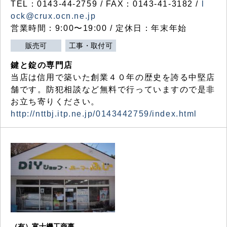
TEL：0143-44-2759 / FAX：0143-41-3182 /
l
ock@crux.ocn.ne.jp
営業時間：9:00〜19:00 / 定休日：年末年始
販売可
工事・取付可
鍵と錠の専門店
当店は信用で築いた創業４０年の歴史を誇る中堅店
舗です。防犯相談など無料で行っていますので是非
お立ち寄りください。
http://nttbj.itp.ne.jp/0143442759/index.html
（有）富士機工商事