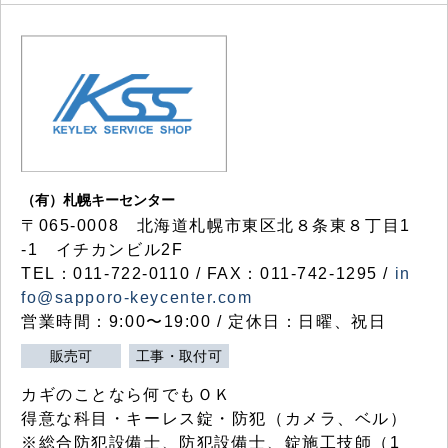
（有）札幌キーセンター
〒065-0008 北海道札幌市東区北８条東８丁目1
-1 イチカンビル2F
TEL：011-722-0110 / FAX：011-742-1295 /
in
fo@sapporo-keycenter.com
営業時間：9:00〜19:00 / 定休日：日曜、祝日
販売可
工事・取付可
カギのことなら何でもＯＫ
得意な科目・キーレス錠・防犯（カメラ、ベル）
※総合防犯設備士、防犯設備士、錠施工技師（1