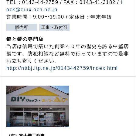
TEL：0143-44-2759 / FAX：0143-41-3182 /
l
ock@crux.ocn.ne.jp
営業時間：9:00〜19:00 / 定休日：年末年始
販売可
工事・取付可
鍵と錠の専門店
当店は信用で築いた創業４０年の歴史を誇る中堅店
舗です。防犯相談など無料で行っていますので是非
お立ち寄りください。
http://nttbj.itp.ne.jp/0143442759/index.html
（有）富士機工商事