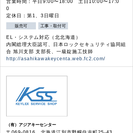
営業時間：平日9:00〜18:00 土日10:00〜17:0
0
定休日：第1、3日曜日
販売可
工事・取付可
EL・システム対応（北北海道）
内閣総理大臣認可、日本ロックセキュリティ協同組
合 旭川支部 支部長、一級錠施工技師
http://asahikawakeycenta.web.fc2.com/
（有）アジアキーセンター
〒069-0816 北海道江別市野幌住吉町25-43