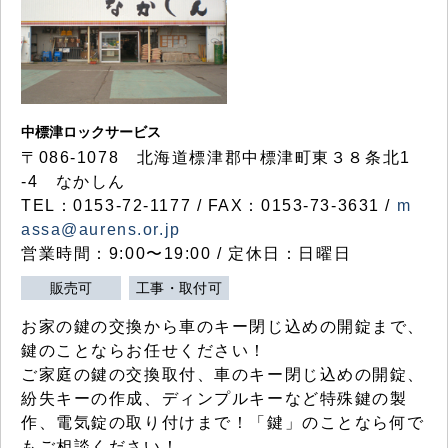
中標津ロックサービス
〒086-1078 北海道標津郡中標津町東３８条北1
-4 なかしん
TEL：0153-72-1177 / FAX：0153-73-3631 /
m
assa@aurens.or.jp
営業時間：9:00〜19:00 / 定休日：日曜日
販売可
工事・取付可
お家の鍵の交換から車のキー閉じ込めの開錠まで、
鍵のことならお任せください！
ご家庭の鍵の交換取付、車のキー閉じ込めの開錠、
紛失キーの作成、ディンプルキーなど特殊鍵の製
作、電気錠の取り付けまで！「鍵」のことなら何で
もご相談ください！