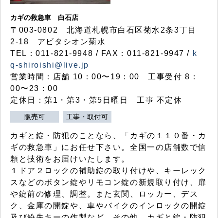
カギの救急車 白石店
〒003-0802 北海道札幌市白石区菊水2条3丁目
2-18 アビタシオン菊水
TEL：011-821-9948 / FAX：011-821-9947 /
k
q-shiroishi@live.jp
営業時間：店舗 10：00〜19：00 工事受付 8：
00〜23：00
定休日：第1・第3・第5日曜日 工事 不定休
販売可
工事・取付可
カギと錠・防犯のことなら、「カギの１１０番・カ
ギの救急車」にお任せ下さい。全国一の店舗数で信
頼と技術をお届けいたします。
１ドア２ロックの補助錠の取り付けや、キーレック
スなどのボタン錠やリモコン錠の新規取り付け、扉
や錠前の修理、調整。また玄関、ロッカー、デス
ク、金庫の開錠や、車やバイクのインロックの開錠
及び紛失キーの作製など、その他、カギと錠・防犯