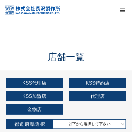
トップ
KSS加盟店・取扱店情報
店舗一覧
店舗一覧
KSS代理店
KSS特約店
KSS加盟店
代理店
金物店
都道府県選択
以下から選択して下さい