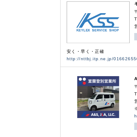
安く・早く・正確
http://nttbj.itp.ne.jp/0166265
h