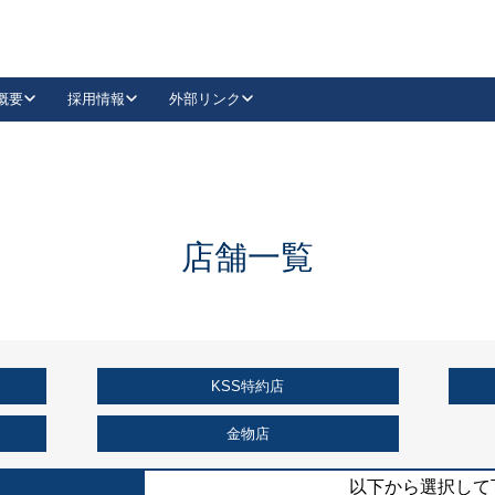
概要
採用情報
外部リンク
YouTube
Instagram
採用
キーレックスカタログ請求
の製品組み立て等
請求フォームはこちら
古代・古代NEO
レバーハンドル
Vi-Clear
古代・古代NEO
飾錠
導入事例一覧
抗ウイルス・抗菌製品
導入事例一覧
Facebook
LinkedIn
店舗一覧
00 / 1100から簡単に交換できるキーレックス4000を
日本ロック工業会
売開始しました。
外部サイト
く見る
KSS特約店
例
長期住宅使用部材標準化推進協議会
外部サイト
金物店
以下から選択して