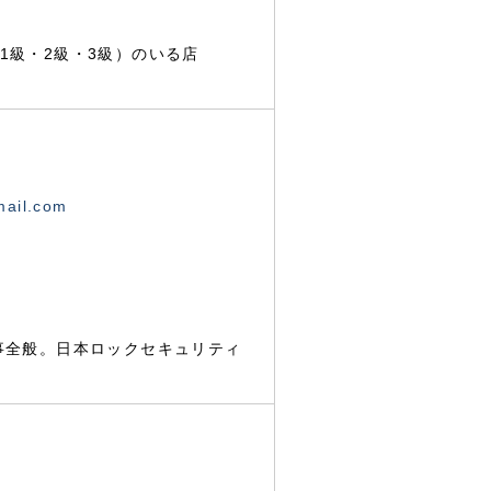
1級・2級・3級）のいる店
mail.com
事全般。日本ロックセキュリティ