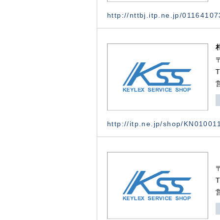
http://nttbj.itp.ne.jp/0116410
http://itp.ne.jp/shop/KN0100