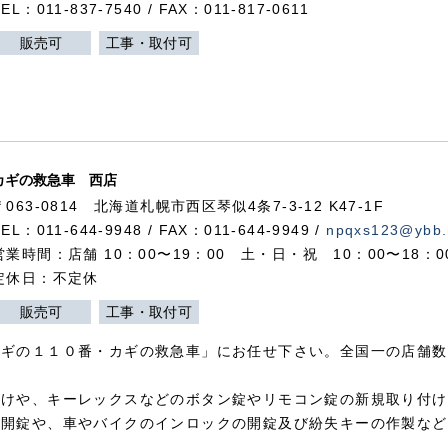
TEL：011-837-7540 / FAX：011-817-0611
販売可
工事・取付可
カギの救急車 西店
〒063-0814 北海道札幌市西区琴似4条7-3-12 K47-1F
TEL：011-644-9948 / FAX：011-644-9949 /
npqxs123@ybb.
営業時間：店舗 10：00〜19：00 土・日・祝 10：00〜18：
定休日：不定休
販売可
工事・取付可
カギの１１０番・カギの救急車」にお任せ下さい。全国一の店舗数
付けや、キーレックスなどのボタン錠やリモコン錠の新規取り付け
の開錠や、車やバイクのインロックの開錠及び紛失キーの作製など