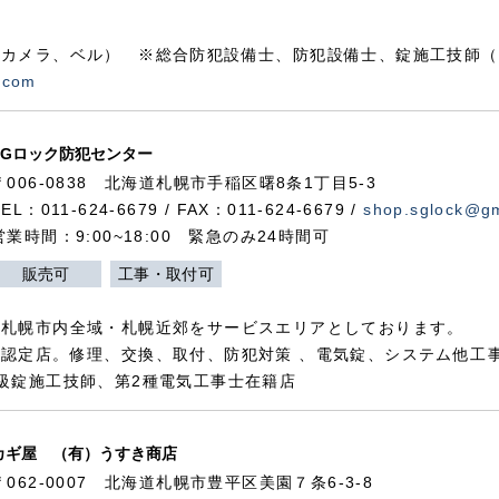
カメラ、ベル） ※総合防犯設備士、防犯設備士、錠施工技師（
.com
SGロック防犯センター
〒006-0838 北海道札幌市手稲区曙8条1丁目5-3
TEL：011-624-6679 / FAX：011-624-6679 /
shop.sglock@g
営業時間：9:00~18:00 緊急のみ24時間可
販売可
工事・取付可
、札幌市内全域・札幌近郊をサービスエリアとしております。
認定店。修理、交換、取付、防犯対策 、電気錠、システム他工
級錠施工技師、第2種電気工事士在籍店
カギ屋 （有）うすき商店
〒062-0007 北海道札幌市豊平区美園７条6-3-8