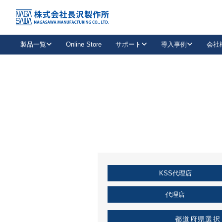
トップ
KSS加盟店・取扱店情報
店舗一覧
製品一覧
Online Store
サポート
導入事例
会社
新卒採用
会社情報
事業内容
中途採用
お問い合わせ
社会貢献活動
パート
2026年度採用情報
キャリア採用・専門職
メールフォームはこちら
工場で
キーレックス
レバーハンドル
キーレックス
機械式ボタン錠
室内用ドアハンドル
導入事例一覧
装
メールニュース
製品検索
お知らせ一覧
よくある質問（FAQ）
特集
簡単診断
教育機関
21
お客様に適したキーレックスをお探しいただけます。
廃番品情報
発
医療機関
品番から探す
取扱店情報
キーレックスを品番からお探しいただけます。
詳し
KSS代理店
企業様採用事
お役立ち情報
代理店
都道府県選択