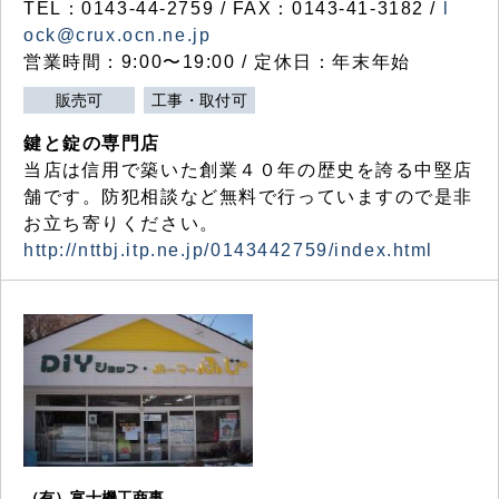
TEL：0143-44-2759 / FAX：0143-41-3182 /
l
ock@crux.ocn.ne.jp
営業時間：9:00〜19:00 / 定休日：年末年始
販売可
工事・取付可
鍵と錠の専門店
当店は信用で築いた創業４０年の歴史を誇る中堅店
舗です。防犯相談など無料で行っていますので是非
お立ち寄りください。
http://nttbj.itp.ne.jp/0143442759/index.html
（有）富士機工商事