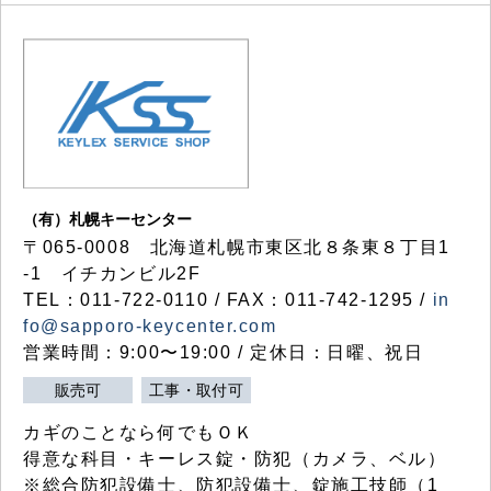
（有）札幌キーセンター
〒065-0008 北海道札幌市東区北８条東８丁目1
-1 イチカンビル2F
TEL：011-722-0110 / FAX：011-742-1295 /
in
fo@sapporo-keycenter.com
営業時間：9:00〜19:00 / 定休日：日曜、祝日
販売可
工事・取付可
カギのことなら何でもＯＫ
得意な科目・キーレス錠・防犯（カメラ、ベル）
※総合防犯設備士、防犯設備士、錠施工技師（1