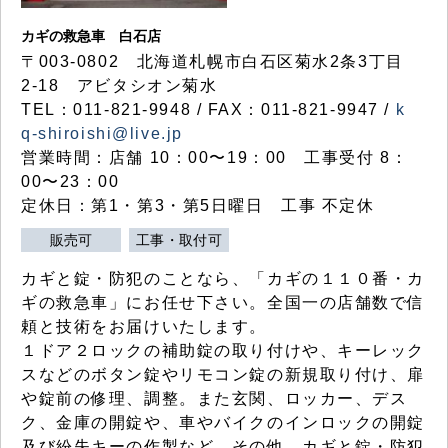
カギの救急車 白石店
〒003-0802 北海道札幌市白石区菊水2条3丁目
2-18 アビタシオン菊水
TEL：011-821-9948 / FAX：011-821-9947 /
k
q-shiroishi@live.jp
営業時間：店舗 10：00〜19：00 工事受付 8：
00〜23：00
定休日：第1・第3・第5日曜日 工事 不定休
販売可
工事・取付可
カギと錠・防犯のことなら、「カギの１１０番・カ
ギの救急車」にお任せ下さい。全国一の店舗数で信
頼と技術をお届けいたします。
１ドア２ロックの補助錠の取り付けや、キーレック
スなどのボタン錠やリモコン錠の新規取り付け、扉
や錠前の修理、調整。また玄関、ロッカー、デス
ク、金庫の開錠や、車やバイクのインロックの開錠
及び紛失キーの作製など、その他、カギと錠・防犯