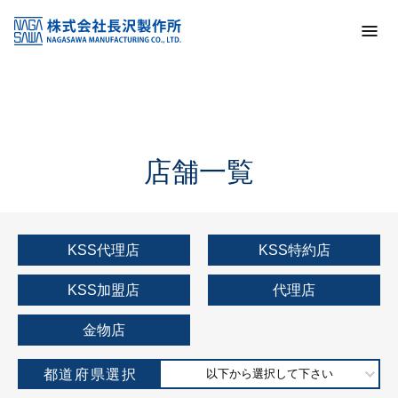
トップ
KSS加盟店・取扱店情報
店舗一覧
店舗一覧
KSS代理店
KSS特約店
KSS加盟店
代理店
金物店
都道府県選択
以下から選択して下さい