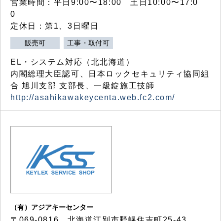
営業時間：平日9:00〜18:00 土日10:00〜17:0
0
定休日：第1、3日曜日
販売可
工事・取付可
EL・システム対応（北北海道）
内閣総理大臣認可、日本ロックセキュリティ協同組
合 旭川支部 支部長、一級錠施工技師
http://asahikawakeycenta.web.fc2.com/
（有）アジアキーセンター
〒069-0816 北海道江別市野幌住吉町25-43