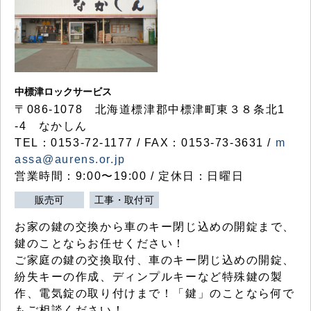
中標津ロックサービス
〒086-1078 北海道標津郡中標津町東３８条北1
-4 なかしん
TEL：0153-72-1177 / FAX：0153-73-3631 /
m
assa@aurens.or.jp
営業時間：9:00〜19:00 / 定休日：日曜日
販売可
工事・取付可
お家の鍵の交換から車のキー閉じ込めの開錠まで、
鍵のことならお任せください！
ご家庭の鍵の交換取付、車のキー閉じ込めの開錠、
紛失キーの作成、ディンプルキーなど特殊鍵の製
作、電気錠の取り付けまで！「鍵」のことなら何で
もご相談ください！