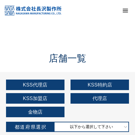
トップ
KSS加盟店・取扱店情報
店舗一覧
店舗一覧
KSS代理店
KSS特約店
KSS加盟店
代理店
金物店
都道府県選択
以下から選択して下さい