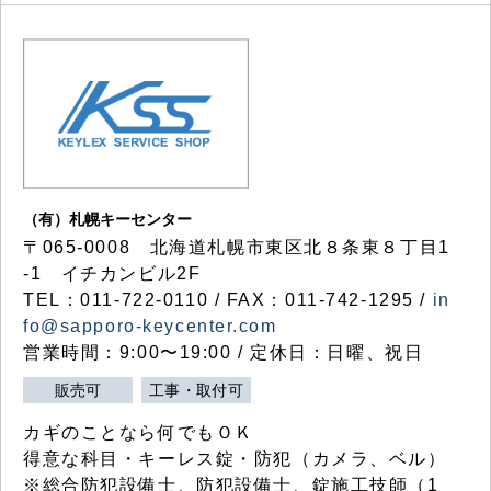
（有）札幌キーセンター
〒065-0008 北海道札幌市東区北８条東８丁目1
-1 イチカンビル2F
TEL：011-722-0110 / FAX：011-742-1295 /
in
fo@sapporo-keycenter.com
営業時間：9:00〜19:00 / 定休日：日曜、祝日
販売可
工事・取付可
カギのことなら何でもＯＫ
得意な科目・キーレス錠・防犯（カメラ、ベル）
※総合防犯設備士、防犯設備士、錠施工技師（1