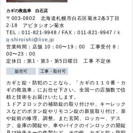
カギの救急車 白石店
〒003-0802 北海道札幌市白石区菊水2条3丁目
2-18 アビタシオン菊水
TEL：011-821-9948 / FAX：011-821-9947 /
k
q-shiroishi@live.jp
営業時間：店舗 10：00〜19：00 工事受付 8：
00〜23：00
定休日：第1・第3・第5日曜日 工事 不定休
販売可
工事・取付可
カギと錠・防犯のことなら、「カギの１１０番・カ
ギの救急車」にお任せ下さい。全国一の店舗数で信
頼と技術をお届けいたします。
１ドア２ロックの補助錠の取り付けや、キーレック
スなどのボタン錠やリモコン錠の新規取り付け、扉
や錠前の修理、調整。また玄関、ロッカー、デス
ク、金庫の開錠や、車やバイクのインロックの開錠
及び紛失キーの作製など、その他、カギと錠・防犯