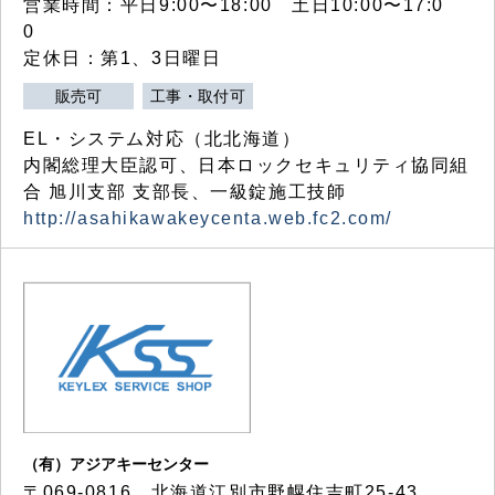
営業時間：平日9:00〜18:00 土日10:00〜17:0
0
定休日：第1、3日曜日
販売可
工事・取付可
EL・システム対応（北北海道）
内閣総理大臣認可、日本ロックセキュリティ協同組
合 旭川支部 支部長、一級錠施工技師
http://asahikawakeycenta.web.fc2.com/
（有）アジアキーセンター
〒069-0816 北海道江別市野幌住吉町25-43