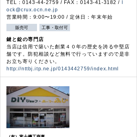
TEL：0143-44-2759 / FAX：0143-41-3182 /
l
ock@crux.ocn.ne.jp
営業時間：9:00〜19:00 / 定休日：年末年始
販売可
工事・取付可
鍵と錠の専門店
当店は信用で築いた創業４０年の歴史を誇る中堅店
舗です。防犯相談など無料で行っていますので是非
お立ち寄りください。
http://nttbj.itp.ne.jp/0143442759/index.html
（有）富士機工商事