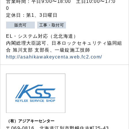
営業時間：平日9:00〜18:00 土日10:00〜17:0
0
定休日：第1、3日曜日
販売可
工事・取付可
EL・システム対応（北北海道）
内閣総理大臣認可、日本ロックセキュリティ協同組
合 旭川支部 支部長、一級錠施工技師
http://asahikawakeycenta.web.fc2.com/
（有）アジアキーセンター
〒069-0816 北海道江別市野幌住吉町25-43