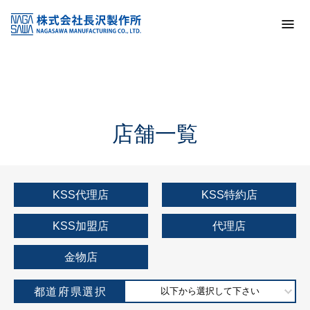
トップ
KSS加盟店・取扱店情報
店舗一覧
店舗一覧
KSS代理店
KSS特約店
KSS加盟店
代理店
金物店
都道府県選択
以下から選択して下さい