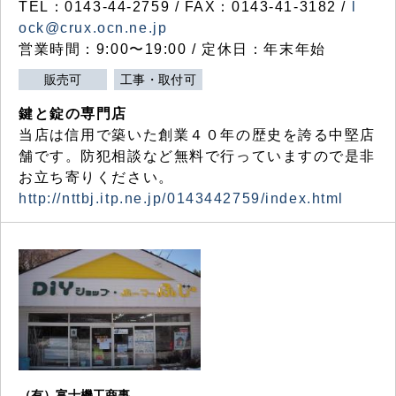
TEL：0143-44-2759 / FAX：0143-41-3182 /
l
ock@crux.ocn.ne.jp
営業時間：9:00〜19:00 / 定休日：年末年始
販売可
工事・取付可
鍵と錠の専門店
当店は信用で築いた創業４０年の歴史を誇る中堅店
舗です。防犯相談など無料で行っていますので是非
お立ち寄りください。
http://nttbj.itp.ne.jp/0143442759/index.html
（有）富士機工商事