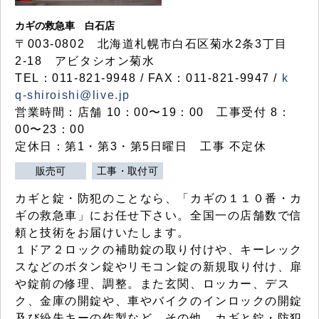
カギの救急車 白石店
〒003-0802 北海道札幌市白石区菊水2条3丁目
2-18 アビタシオン菊水
TEL：011-821-9948 / FAX：011-821-9947 /
k
q-shiroishi@live.jp
営業時間：店舗 10：00〜19：00 工事受付 8：
00〜23：00
定休日：第1・第3・第5日曜日 工事 不定休
販売可
工事・取付可
カギと錠・防犯のことなら、「カギの１１０番・カ
ギの救急車」にお任せ下さい。全国一の店舗数で信
頼と技術をお届けいたします。
１ドア２ロックの補助錠の取り付けや、キーレック
スなどのボタン錠やリモコン錠の新規取り付け、扉
や錠前の修理、調整。また玄関、ロッカー、デス
ク、金庫の開錠や、車やバイクのインロックの開錠
及び紛失キーの作製など、その他、カギと錠・防犯