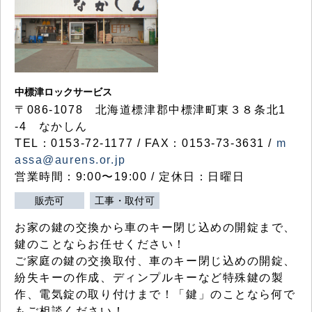
中標津ロックサービス
〒086-1078 北海道標津郡中標津町東３８条北1
-4 なかしん
TEL：0153-72-1177 / FAX：0153-73-3631 /
m
assa@aurens.or.jp
営業時間：9:00〜19:00 / 定休日：日曜日
販売可
工事・取付可
お家の鍵の交換から車のキー閉じ込めの開錠まで、
鍵のことならお任せください！
ご家庭の鍵の交換取付、車のキー閉じ込めの開錠、
紛失キーの作成、ディンプルキーなど特殊鍵の製
作、電気錠の取り付けまで！「鍵」のことなら何で
もご相談ください！