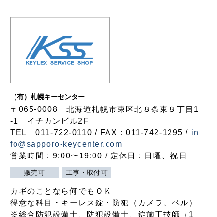
（有）札幌キーセンター
〒065-0008 北海道札幌市東区北８条東８丁目1
-1 イチカンビル2F
TEL：011-722-0110 / FAX：011-742-1295 /
in
fo@sapporo-keycenter.com
営業時間：9:00〜19:00 / 定休日：日曜、祝日
販売可
工事・取付可
カギのことなら何でもＯＫ
得意な科目・キーレス錠・防犯（カメラ、ベル）
※総合防犯設備士、防犯設備士、錠施工技師（1