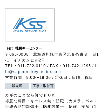
（有）札幌キーセンター
〒065-0008 北海道札幌市東区北８条東８丁目1
-1 イチカンビル2F
TEL：011-722-0110 / FAX：011-742-1295 /
in
fo@sapporo-keycenter.com
営業時間：9:00〜19:00 / 定休日：日曜、祝日
販売可
工事・取付可
カギのことなら何でもＯＫ
得意な科目・キーレス錠・防犯（カメラ、ベル）
※総合防犯設備士、防犯設備士、錠施工技師（1