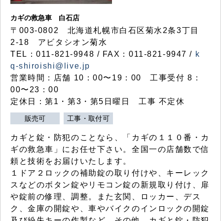
カギの救急車 白石店
〒003-0802 北海道札幌市白石区菊水2条3丁目
2-18 アビタシオン菊水
TEL：011-821-9948 / FAX：011-821-9947 /
k
q-shiroishi@live.jp
営業時間：店舗 10：00〜19：00 工事受付 8：
00〜23：00
定休日：第1・第3・第5日曜日 工事 不定休
販売可
工事・取付可
カギと錠・防犯のことなら、「カギの１１０番・カ
ギの救急車」にお任せ下さい。全国一の店舗数で信
頼と技術をお届けいたします。
１ドア２ロックの補助錠の取り付けや、キーレック
スなどのボタン錠やリモコン錠の新規取り付け、扉
や錠前の修理、調整。また玄関、ロッカー、デス
ク、金庫の開錠や、車やバイクのインロックの開錠
及び紛失キーの作製など、その他、カギと錠・防犯