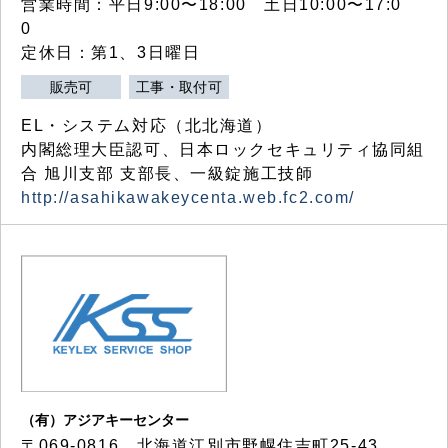
営業時間：平日9:00〜18:00 土日10:00〜17:0
0
定休日：第1、3日曜日
販売可
工事・取付可
EL・システム対応（北北海道）
内閣総理大臣認可、日本ロックセキュリティ協同組
合 旭川支部 支部長、一級錠施工技師
http://asahikawakeycenta.web.fc2.com/
（有）アジアキーセンター
〒069-0816 北海道江別市野幌住吉町25-43