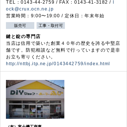
TEL：0143-44-2759 / FAX：0143-41-3182 /
l
ock@crux.ocn.ne.jp
営業時間：9:00〜19:00 / 定休日：年末年始
販売可
工事・取付可
鍵と錠の専門店
当店は信用で築いた創業４０年の歴史を誇る中堅店
舗です。防犯相談など無料で行っていますので是非
お立ち寄りください。
http://nttbj.itp.ne.jp/0143442759/index.html
（有）富士機工商事