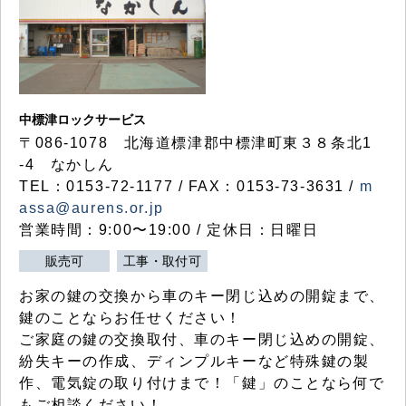
中標津ロックサービス
〒086-1078 北海道標津郡中標津町東３８条北1
-4 なかしん
TEL：0153-72-1177 / FAX：0153-73-3631 /
m
assa@aurens.or.jp
営業時間：9:00〜19:00 / 定休日：日曜日
販売可
工事・取付可
お家の鍵の交換から車のキー閉じ込めの開錠まで、
鍵のことならお任せください！
ご家庭の鍵の交換取付、車のキー閉じ込めの開錠、
紛失キーの作成、ディンプルキーなど特殊鍵の製
作、電気錠の取り付けまで！「鍵」のことなら何で
もご相談ください！