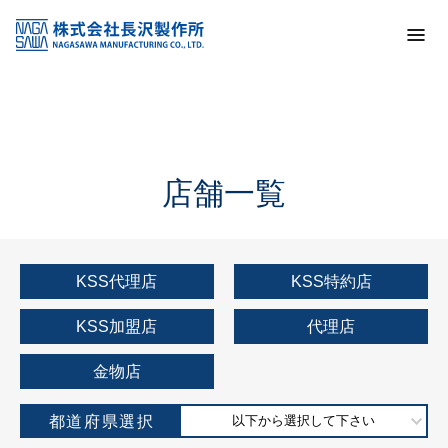
トップ
KSS加盟店・取扱店情報
店舗一覧
店舗一覧
KSS代理店
KSS特約店
KSS加盟店
代理店
金物店
都道府県選択
以下から選択して下さい