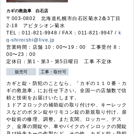
カギの救急車 白石店
〒003-0802 北海道札幌市白石区菊水2条3丁目
2-18 アビタシオン菊水
TEL：011-821-9948 / FAX：011-821-9947 /
k
q-shiroishi@live.jp
営業時間：店舗 10：00〜19：00 工事受付 8：
00〜23：00
定休日：第1・第3・第5日曜日 工事 不定休
販売可
工事・取付可
カギと錠・防犯のことなら、「カギの１１０番・カ
ギの救急車」にお任せ下さい。全国一の店舗数で信
頼と技術をお届けいたします。
１ドア２ロックの補助錠の取り付けや、キーレック
スなどのボタン錠やリモコン錠の新規取り付け、扉
や錠前の修理、調整。また玄関、ロッカー、デス
ク、金庫の開錠や、車やバイクのインロックの開錠
及び紛失キーの作製など、その他、カギと錠・防犯