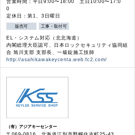
営業時間：平日9:00〜18:00 土日10:00〜17:0
0
定休日：第1、3日曜日
販売可
工事・取付可
EL・システム対応（北北海道）
内閣総理大臣認可、日本ロックセキュリティ協同組
合 旭川支部 支部長、一級錠施工技師
http://asahikawakeycenta.web.fc2.com/
（有）アジアキーセンター
〒069-0816 北海道江別市野幌住吉町25-43