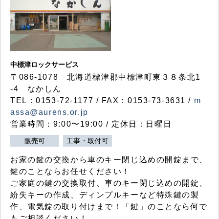
中標津ロックサービス
〒086-1078 北海道標津郡中標津町東３８条北1
-4 なかしん
TEL：0153-72-1177 / FAX：0153-73-3631 /
m
assa@aurens.or.jp
営業時間：9:00〜19:00 / 定休日：日曜日
販売可
工事・取付可
お家の鍵の交換から車のキー閉じ込めの開錠まで、
鍵のことならお任せください！
ご家庭の鍵の交換取付、車のキー閉じ込めの開錠、
紛失キーの作成、ディンプルキーなど特殊鍵の製
作、電気錠の取り付けまで！「鍵」のことなら何で
もご相談ください！