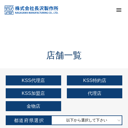
トップ
KSS加盟店・取扱店情報
店舗一覧
店舗一覧
KSS代理店
KSS特約店
KSS加盟店
代理店
金物店
都道府県選択
以下から選択して下さい