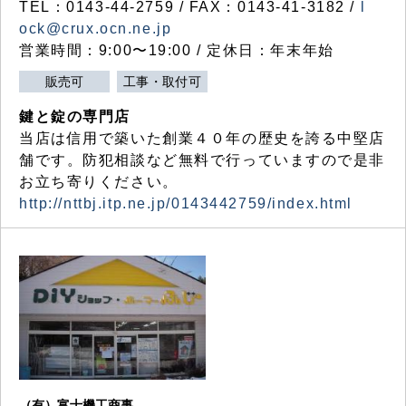
TEL：0143-44-2759 / FAX：0143-41-3182 /
l
ock@crux.ocn.ne.jp
営業時間：9:00〜19:00 / 定休日：年末年始
販売可
工事・取付可
鍵と錠の専門店
当店は信用で築いた創業４０年の歴史を誇る中堅店
舗です。防犯相談など無料で行っていますので是非
お立ち寄りください。
http://nttbj.itp.ne.jp/0143442759/index.html
（有）富士機工商事