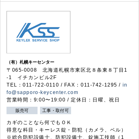
（有）札幌キーセンター
〒065-0008 北海道札幌市東区北８条東８丁目1
-1 イチカンビル2F
TEL：011-722-0110 / FAX：011-742-1295 /
in
fo@sapporo-keycenter.com
営業時間：9:00〜19:00 / 定休日：日曜、祝日
販売可
工事・取付可
カギのことなら何でもＯＫ
得意な科目・キーレス錠・防犯（カメラ、ベル）
※総合防犯設備士、防犯設備士、錠施工技師（1