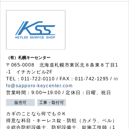
（有）札幌キーセンター
〒065-0008 北海道札幌市東区北８条東８丁目1
-1 イチカンビル2F
TEL：011-722-0110 / FAX：011-742-1295 /
in
fo@sapporo-keycenter.com
営業時間：9:00〜19:00 / 定休日：日曜、祝日
販売可
工事・取付可
カギのことなら何でもＯＫ
得意な科目・キーレス錠・防犯（カメラ、ベル）
※総合防犯設備士、防犯設備士、錠施工技師（1