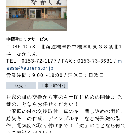
中標津ロックサービス
〒086-1078 北海道標津郡中標津町東３８条北1
-4 なかしん
TEL：0153-72-1177 / FAX：0153-73-3631 /
m
assa@aurens.or.jp
営業時間：9:00〜19:00 / 定休日：日曜日
販売可
工事・取付可
お家の鍵の交換から車のキー閉じ込めの開錠まで、
鍵のことならお任せください！
ご家庭の鍵の交換取付、車のキー閉じ込めの開錠、
紛失キーの作成、ディンプルキーなど特殊鍵の製
作、電気錠の取り付けまで！「鍵」のことなら何で
もご相談ください！