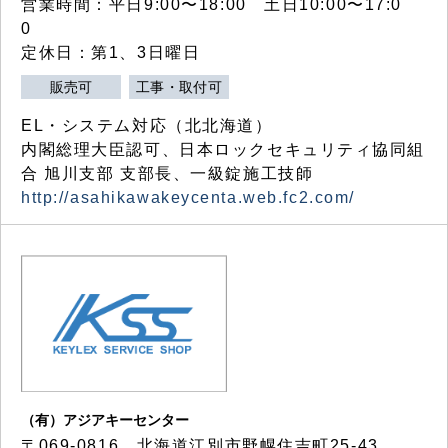
営業時間：平日9:00〜18:00 土日10:00〜17:0
0
定休日：第1、3日曜日
販売可
工事・取付可
EL・システム対応（北北海道）
内閣総理大臣認可、日本ロックセキュリティ協同組
合 旭川支部 支部長、一級錠施工技師
http://asahikawakeycenta.web.fc2.com/
（有）アジアキーセンター
〒069-0816 北海道江別市野幌住吉町25-43