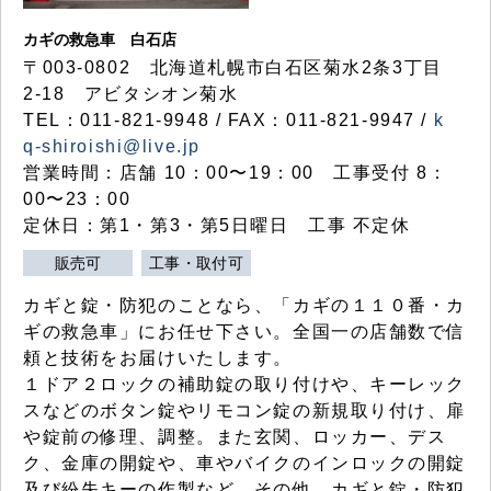
カギの救急車 白石店
〒003-0802 北海道札幌市白石区菊水2条3丁目
2-18 アビタシオン菊水
TEL：011-821-9948 / FAX：011-821-9947 /
k
q-shiroishi@live.jp
営業時間：店舗 10：00〜19：00 工事受付 8：
00〜23：00
定休日：第1・第3・第5日曜日 工事 不定休
販売可
工事・取付可
カギと錠・防犯のことなら、「カギの１１０番・カ
ギの救急車」にお任せ下さい。全国一の店舗数で信
頼と技術をお届けいたします。
１ドア２ロックの補助錠の取り付けや、キーレック
スなどのボタン錠やリモコン錠の新規取り付け、扉
や錠前の修理、調整。また玄関、ロッカー、デス
ク、金庫の開錠や、車やバイクのインロックの開錠
及び紛失キーの作製など、その他、カギと錠・防犯