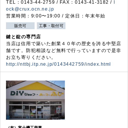
TEL：0143-44-2759 / FAX：0143-41-3182 /
l
ock@crux.ocn.ne.jp
営業時間：9:00〜19:00 / 定休日：年末年始
販売可
工事・取付可
鍵と錠の専門店
当店は信用で築いた創業４０年の歴史を誇る中堅店
舗です。防犯相談など無料で行っていますので是非
お立ち寄りください。
http://nttbj.itp.ne.jp/0143442759/index.html
（有）富士機工商事