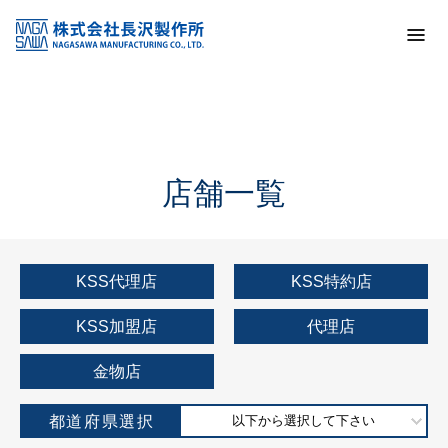
トップ
KSS加盟店・取扱店情報
店舗一覧
店舗一覧
KSS代理店
KSS特約店
KSS加盟店
代理店
金物店
都道府県選択
以下から選択して下さい