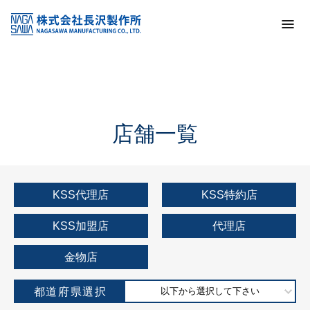
トップ
KSS加盟店・取扱店情報
店舗一覧
店舗一覧
KSS代理店
KSS特約店
KSS加盟店
代理店
金物店
都道府県選択
以下から選択して下さい