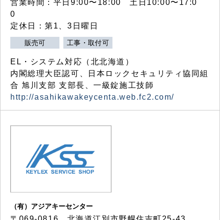
営業時間：平日9:00〜18:00 土日10:00〜17:0
0
定休日：第1、3日曜日
販売可
工事・取付可
EL・システム対応（北北海道）
内閣総理大臣認可、日本ロックセキュリティ協同組
合 旭川支部 支部長、一級錠施工技師
http://asahikawakeycenta.web.fc2.com/
（有）アジアキーセンター
〒069-0816 北海道江別市野幌住吉町25-43