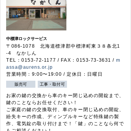
中標津ロックサービス
〒086-1078 北海道標津郡中標津町東３８条北1
-4 なかしん
TEL：0153-72-1177 / FAX：0153-73-3631 /
m
assa@aurens.or.jp
営業時間：9:00〜19:00 / 定休日：日曜日
販売可
工事・取付可
お家の鍵の交換から車のキー閉じ込めの開錠まで、
鍵のことならお任せください！
ご家庭の鍵の交換取付、車のキー閉じ込めの開錠、
紛失キーの作成、ディンプルキーなど特殊鍵の製
作、電気錠の取り付けまで！「鍵」のことなら何で
もご相談ください！