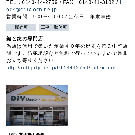
TEL：0143-44-2759 / FAX：0143-41-3182 /
l
ock@crux.ocn.ne.jp
営業時間：9:00〜19:00 / 定休日：年末年始
販売可
工事・取付可
鍵と錠の専門店
当店は信用で築いた創業４０年の歴史を誇る中堅店
舗です。防犯相談など無料で行っていますので是非
お立ち寄りください。
http://nttbj.itp.ne.jp/0143442759/index.html
（有）富士機工商事