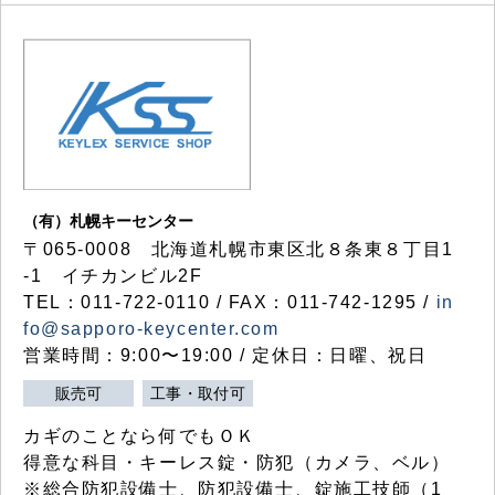
（有）札幌キーセンター
〒065-0008 北海道札幌市東区北８条東８丁目1
-1 イチカンビル2F
TEL：011-722-0110 / FAX：011-742-1295 /
in
fo@sapporo-keycenter.com
営業時間：9:00〜19:00 / 定休日：日曜、祝日
販売可
工事・取付可
カギのことなら何でもＯＫ
得意な科目・キーレス錠・防犯（カメラ、ベル）
※総合防犯設備士、防犯設備士、錠施工技師（1