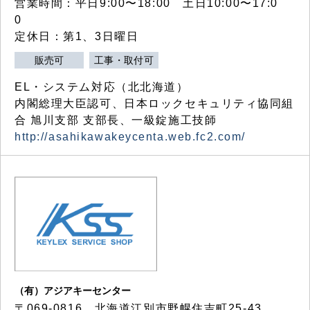
営業時間：平日9:00〜18:00 土日10:00〜17:0
0
定休日：第1、3日曜日
販売可
工事・取付可
EL・システム対応（北北海道）
内閣総理大臣認可、日本ロックセキュリティ協同組
合 旭川支部 支部長、一級錠施工技師
http://asahikawakeycenta.web.fc2.com/
（有）アジアキーセンター
〒069-0816 北海道江別市野幌住吉町25-43