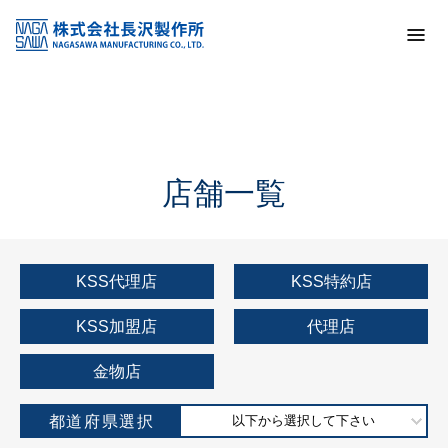
トップ
KSS加盟店・取扱店情報
店舗一覧
店舗一覧
KSS代理店
KSS特約店
KSS加盟店
代理店
金物店
都道府県選択
以下から選択して下さい