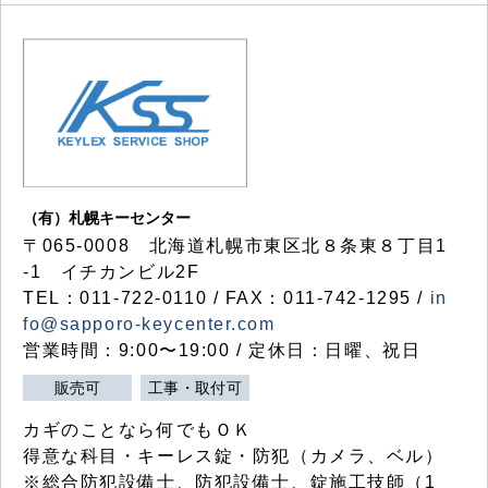
（有）札幌キーセンター
〒065-0008 北海道札幌市東区北８条東８丁目1
-1 イチカンビル2F
TEL：011-722-0110 / FAX：011-742-1295 /
in
fo@sapporo-keycenter.com
営業時間：9:00〜19:00 / 定休日：日曜、祝日
販売可
工事・取付可
カギのことなら何でもＯＫ
得意な科目・キーレス錠・防犯（カメラ、ベル）
※総合防犯設備士、防犯設備士、錠施工技師（1