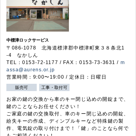
中標津ロックサービス
〒086-1078 北海道標津郡中標津町東３８条北1
-4 なかしん
TEL：0153-72-1177 / FAX：0153-73-3631 /
m
assa@aurens.or.jp
営業時間：9:00〜19:00 / 定休日：日曜日
販売可
工事・取付可
お家の鍵の交換から車のキー閉じ込めの開錠まで、
鍵のことならお任せください！
ご家庭の鍵の交換取付、車のキー閉じ込めの開錠、
紛失キーの作成、ディンプルキーなど特殊鍵の製
作、電気錠の取り付けまで！「鍵」のことなら何で
もご相談ください！