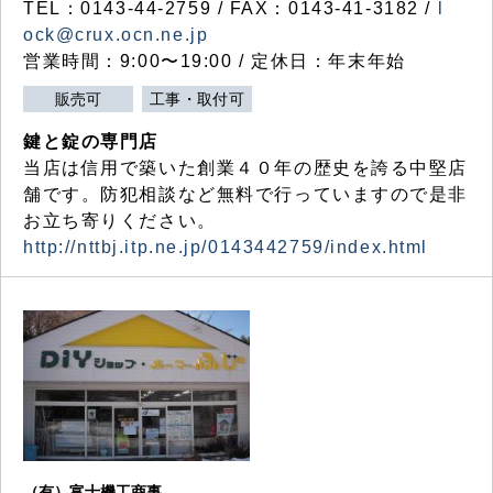
TEL：0143-44-2759 / FAX：0143-41-3182 /
l
ock@crux.ocn.ne.jp
営業時間：9:00〜19:00 / 定休日：年末年始
販売可
工事・取付可
鍵と錠の専門店
当店は信用で築いた創業４０年の歴史を誇る中堅店
舗です。防犯相談など無料で行っていますので是非
お立ち寄りください。
http://nttbj.itp.ne.jp/0143442759/index.html
（有）富士機工商事