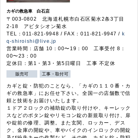
カギの救急車 白石店
〒003-0802 北海道札幌市白石区菊水2条3丁目
2-18 アビタシオン菊水
TEL：011-821-9948 / FAX：011-821-9947 /
k
q-shiroishi@live.jp
営業時間：店舗 10：00〜19：00 工事受付 8：
00〜23：00
定休日：第1・第3・第5日曜日 工事 不定休
販売可
工事・取付可
カギと錠・防犯のことなら、「カギの１１０番・カ
ギの救急車」にお任せ下さい。全国一の店舗数で信
頼と技術をお届けいたします。
１ドア２ロックの補助錠の取り付けや、キーレック
スなどのボタン錠やリモコン錠の新規取り付け、扉
や錠前の修理、調整。また玄関、ロッカー、デス
ク、金庫の開錠や、車やバイクのインロックの開錠
及び紛失キーの作製など、その他、カギと錠・防犯