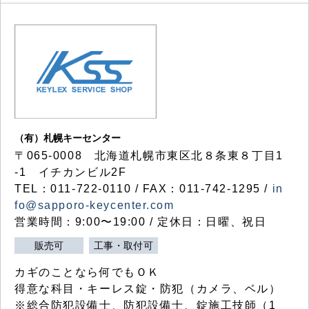
（有）札幌キーセンター
〒065-0008 北海道札幌市東区北８条東８丁目1
-1 イチカンビル2F
TEL：011-722-0110 / FAX：011-742-1295 /
in
fo@sapporo-keycenter.com
営業時間：9:00〜19:00 / 定休日：日曜、祝日
販売可
工事・取付可
カギのことなら何でもＯＫ
得意な科目・キーレス錠・防犯（カメラ、ベル）
※総合防犯設備士、防犯設備士、錠施工技師（1