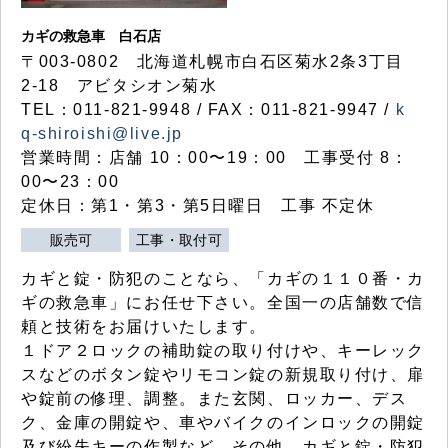
カギの救急車 白石店
〒003-0802 北海道札幌市白石区菊水2条3丁目
2-18 アビタシオン菊水
TEL：011-821-9948 / FAX：011-821-9947 /
k
q-shiroishi@live.jp
営業時間：店舗 10：00〜19：00 工事受付 8：
00〜23：00
定休日：第1・第3・第5日曜日 工事 不定休
販売可
工事・取付可
カギと錠・防犯のことなら、「カギの１１０番・カ
ギの救急車」にお任せ下さい。全国一の店舗数で信
頼と技術をお届けいたします。
１ドア２ロックの補助錠の取り付けや、キーレック
スなどのボタン錠やリモコン錠の新規取り付け、扉
や錠前の修理、調整。また玄関、ロッカー、デス
ク、金庫の開錠や、車やバイクのインロックの開錠
及び紛失キーの作製など、その他、カギと錠・防犯