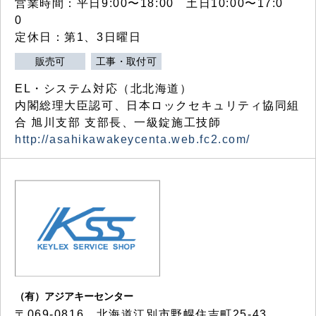
営業時間：平日9:00〜18:00 土日10:00〜17:0
0
定休日：第1、3日曜日
販売可
工事・取付可
EL・システム対応（北北海道）
内閣総理大臣認可、日本ロックセキュリティ協同組
合 旭川支部 支部長、一級錠施工技師
http://asahikawakeycenta.web.fc2.com/
（有）アジアキーセンター
〒069-0816 北海道江別市野幌住吉町25-43