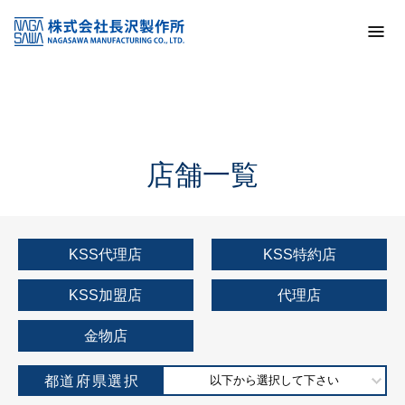
トップ
KSS加盟店・取扱店情報
店舗一覧
店舗一覧
KSS代理店
KSS特約店
KSS加盟店
代理店
金物店
都道府県選択
以下から選択して下さい