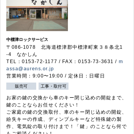
中標津ロックサービス
〒086-1078 北海道標津郡中標津町東３８条北1
-4 なかしん
TEL：0153-72-1177 / FAX：0153-73-3631 /
m
assa@aurens.or.jp
営業時間：9:00〜19:00 / 定休日：日曜日
販売可
工事・取付可
お家の鍵の交換から車のキー閉じ込めの開錠まで、
鍵のことならお任せください！
ご家庭の鍵の交換取付、車のキー閉じ込めの開錠、
紛失キーの作成、ディンプルキーなど特殊鍵の製
作、電気錠の取り付けまで！「鍵」のことなら何で
もご相談ください！