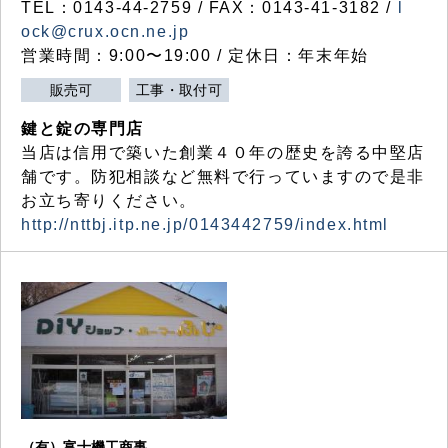
TEL：0143-44-2759 / FAX：0143-41-3182 /
l
ock@crux.ocn.ne.jp
営業時間：9:00〜19:00 / 定休日：年末年始
販売可
工事・取付可
鍵と錠の専門店
当店は信用で築いた創業４０年の歴史を誇る中堅店
舗です。防犯相談など無料で行っていますので是非
お立ち寄りください。
http://nttbj.itp.ne.jp/0143442759/index.html
（有）富士機工商事