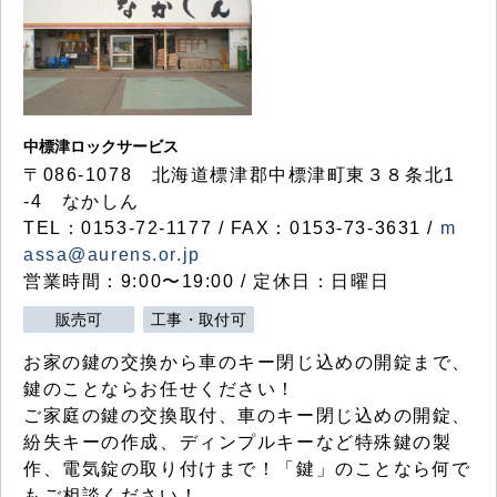
中標津ロックサービス
〒086-1078 北海道標津郡中標津町東３８条北1
-4 なかしん
TEL：0153-72-1177 / FAX：0153-73-3631 /
m
assa@aurens.or.jp
営業時間：9:00〜19:00 / 定休日：日曜日
販売可
工事・取付可
お家の鍵の交換から車のキー閉じ込めの開錠まで、
鍵のことならお任せください！
ご家庭の鍵の交換取付、車のキー閉じ込めの開錠、
紛失キーの作成、ディンプルキーなど特殊鍵の製
作、電気錠の取り付けまで！「鍵」のことなら何で
もご相談ください！