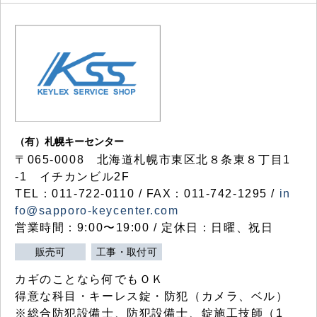
（有）札幌キーセンター
〒065-0008 北海道札幌市東区北８条東８丁目1
-1 イチカンビル2F
TEL：011-722-0110 / FAX：011-742-1295 /
in
fo@sapporo-keycenter.com
営業時間：9:00〜19:00 / 定休日：日曜、祝日
販売可
工事・取付可
カギのことなら何でもＯＫ
得意な科目・キーレス錠・防犯（カメラ、ベル）
※総合防犯設備士、防犯設備士、錠施工技師（1