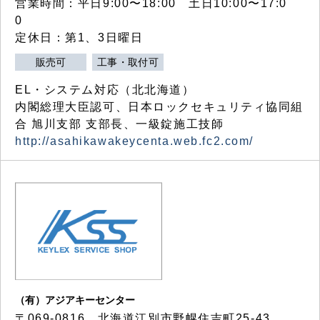
営業時間：平日9:00〜18:00 土日10:00〜17:0
0
定休日：第1、3日曜日
販売可
工事・取付可
EL・システム対応（北北海道）
内閣総理大臣認可、日本ロックセキュリティ協同組
合 旭川支部 支部長、一級錠施工技師
http://asahikawakeycenta.web.fc2.com/
（有）アジアキーセンター
〒069-0816 北海道江別市野幌住吉町25-43