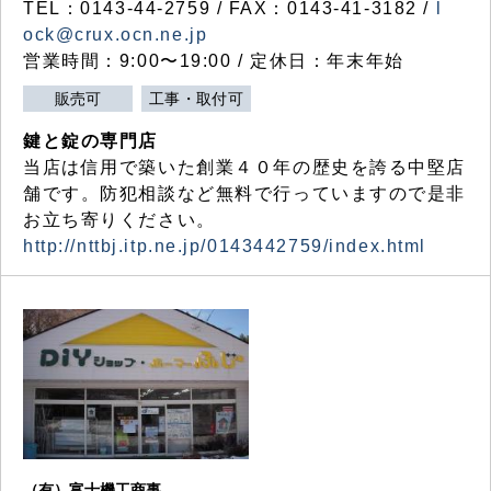
TEL：0143-44-2759 / FAX：0143-41-3182 /
l
ock@crux.ocn.ne.jp
営業時間：9:00〜19:00 / 定休日：年末年始
販売可
工事・取付可
鍵と錠の専門店
当店は信用で築いた創業４０年の歴史を誇る中堅店
舗です。防犯相談など無料で行っていますので是非
お立ち寄りください。
http://nttbj.itp.ne.jp/0143442759/index.html
（有）富士機工商事