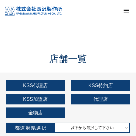
トップ
KSS加盟店・取扱店情報
店舗一覧
店舗一覧
KSS代理店
KSS特約店
KSS加盟店
代理店
金物店
都道府県選択
以下から選択して下さい