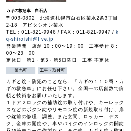
カギの救急車 白石店
〒003-0802 北海道札幌市白石区菊水2条3丁目
2-18 アビタシオン菊水
TEL：011-821-9948 / FAX：011-821-9947 /
k
q-shiroishi@live.jp
営業時間：店舗 10：00〜19：00 工事受付 8：
00〜23：00
定休日：第1・第3・第5日曜日 工事 不定休
販売可
工事・取付可
カギと錠・防犯のことなら、「カギの１１０番・カ
ギの救急車」にお任せ下さい。全国一の店舗数で信
頼と技術をお届けいたします。
１ドア２ロックの補助錠の取り付けや、キーレック
スなどのボタン錠やリモコン錠の新規取り付け、扉
や錠前の修理、調整。また玄関、ロッカー、デス
ク、金庫の開錠や、車やバイクのインロックの開錠
及び紛失キーの作製など、その他、カギと錠・防犯