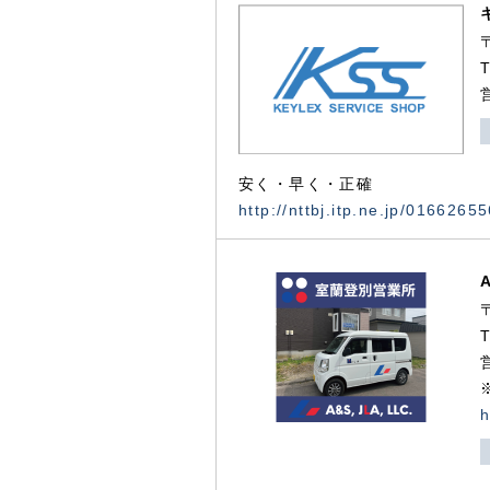
安く・早く・正確
http://nttbj.itp.ne.jp/0166265
h