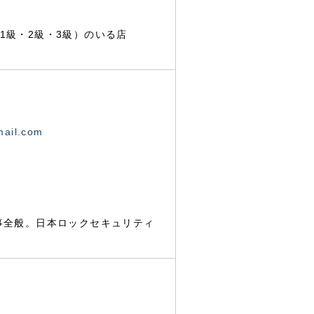
1級・2級・3級）のいる店
mail.com
事全般。日本ロックセキュリティ