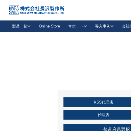
トップ
KSS加盟店・取扱店情報
店舗一覧
製品一覧
Online Store
サポート
導入事例
会社
新卒採用
会社情報
事業内容
中途採用
お問い合わせ
社会貢献活動
パート
2026年度採用情報
キャリア採用・専門職
メールフォームはこちら
工場で
キーレックス
レバーハンドル
キーレックス
機械式ボタン錠
室内用ドアハンドル
導入事例一覧
装
メールニュース
製品検索
お知らせ一覧
よくある質問（FAQ）
特集
簡単診断
教育機関
21
お客様に適したキーレックスをお探しいただけます。
廃番品情報
発
医療機関
品番から探す
取扱店情報
キーレックスを品番からお探しいただけます。
詳し
KSS代理店
企業様採用事
お役立ち情報
代理店
都道府県選択