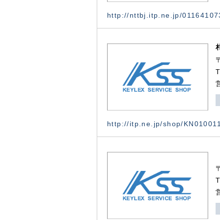
http://nttbj.itp.ne.jp/0116410
http://itp.ne.jp/shop/KN0100