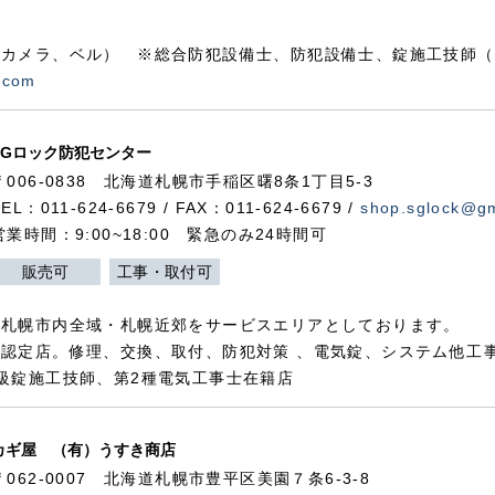
カメラ、ベル） ※総合防犯設備士、防犯設備士、錠施工技師（
.com
SGロック防犯センター
〒006-0838 北海道札幌市手稲区曙8条1丁目5-3
TEL：011-624-6679 / FAX：011-624-6679 /
shop.sglock@g
営業時間：9:00~18:00 緊急のみ24時間可
販売可
工事・取付可
、札幌市内全域・札幌近郊をサービスエリアとしております。
認定店。修理、交換、取付、防犯対策 、電気錠、システム他工
級錠施工技師、第2種電気工事士在籍店
カギ屋 （有）うすき商店
〒062-0007 北海道札幌市豊平区美園７条6-3-8