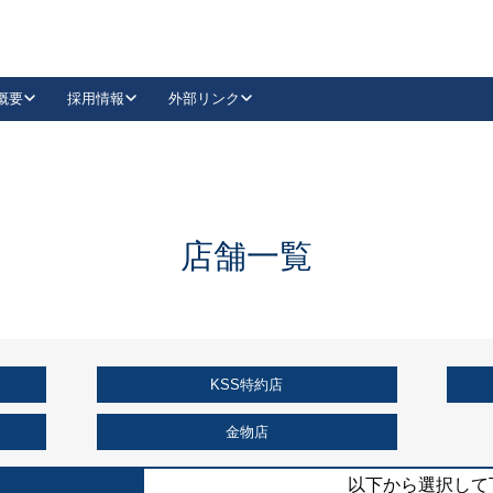
概要
採用情報
外部リンク
YouTube
Instagram
採用
キーレックスカタログ請求
の製品組み立て等
請求フォームはこちら
古代・古代NEO
レバーハンドル
Vi-Clear
古代・古代NEO
飾錠
導入事例一覧
抗ウイルス・抗菌製品
導入事例一覧
Facebook
LinkedIn
店舗一覧
00 / 1100から簡単に交換できるキーレックス4000を
日本ロック工業会
売開始しました。
外部サイト
く見る
KSS特約店
例
長期住宅使用部材標準化推進協議会
外部サイト
金物店
以下から選択して