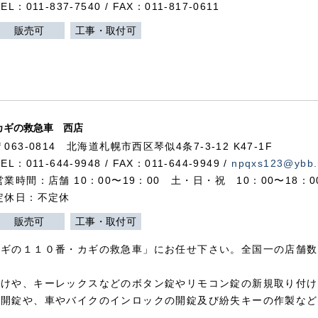
TEL：011-837-7540 / FAX：011-817-0611
販売可
工事・取付可
カギの救急車 西店
〒063-0814 北海道札幌市西区琴似4条7-3-12 K47-1F
TEL：011-644-9948 / FAX：011-644-9949 /
npqxs123@ybb.
営業時間：店舗 10：00〜19：00 土・日・祝 10：00〜18：
定休日：不定休
販売可
工事・取付可
カギの１１０番・カギの救急車」にお任せ下さい。全国一の店舗数
付けや、キーレックスなどのボタン錠やリモコン錠の新規取り付け
の開錠や、車やバイクのインロックの開錠及び紛失キーの作製など