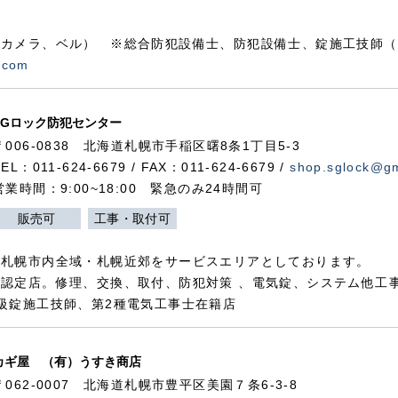
カメラ、ベル） ※総合防犯設備士、防犯設備士、錠施工技師（
.com
SGロック防犯センター
〒006-0838 北海道札幌市手稲区曙8条1丁目5-3
TEL：011-624-6679 / FAX：011-624-6679 /
shop.sglock@g
営業時間：9:00~18:00 緊急のみ24時間可
販売可
工事・取付可
、札幌市内全域・札幌近郊をサービスエリアとしております。
認定店。修理、交換、取付、防犯対策 、電気錠、システム他工
級錠施工技師、第2種電気工事士在籍店
カギ屋 （有）うすき商店
〒062-0007 北海道札幌市豊平区美園７条6-3-8