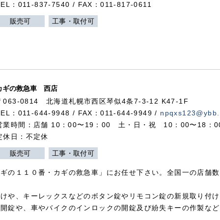
TEL：011-837-7540 / FAX：011-817-0611
販売可
工事・取付可
カギの救急車 西店
〒063-0814 北海道札幌市西区琴似4条7-3-12 K47-1F
TEL：011-644-9948 / FAX：011-644-9949 /
npqxs123@ybb.
営業時間：店舗 10：00〜19：00 土・日・祝 10：00〜18：
定休日：不定休
販売可
工事・取付可
カギの１１０番・カギの救急車」にお任せ下さい。全国一の店舗数
付けや、キーレックスなどのボタン錠やリモコン錠の新規取り付け
の開錠や、車やバイクのインロックの開錠及び紛失キーの作製など