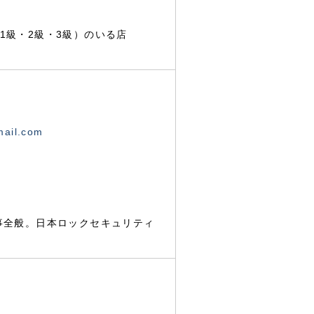
1級・2級・3級）のいる店
mail.com
事全般。日本ロックセキュリティ