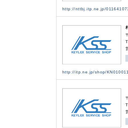
http://nttbj.itp.ne.jp/0116410
http://itp.ne.jp/shop/KN0100