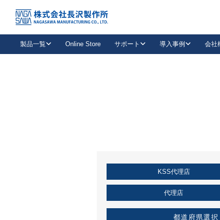
トップ
KSS加盟店・取扱店情報
店舗一覧
製品一覧
Online Store
サポート
導入事例
会社
新卒採用
会社情報
事業内容
中途採用
お問い合わせ
社会貢献活動
パート
2026年度採用情報
キャリア採用・専門職
メールフォームはこちら
工場で
キーレックス
レバーハンドル
キーレックス
機械式ボタン錠
室内用ドアハンドル
導入事例一覧
装
メールニュース
製品検索
お知らせ一覧
よくある質問（FAQ）
特集
簡単診断
教育機関
21
お客様に適したキーレックスをお探しいただけます。
廃番品情報
発
医療機関
品番から探す
取扱店情報
キーレックスを品番からお探しいただけます。
詳し
KSS代理店
企業様採用事
お役立ち情報
代理店
都道府県選択