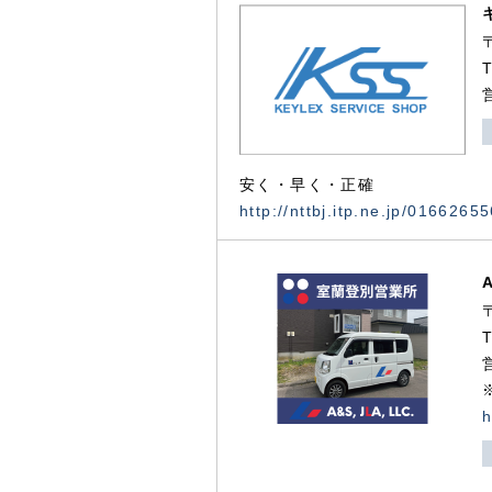
安く・早く・正確
http://nttbj.itp.ne.jp/0166265
h