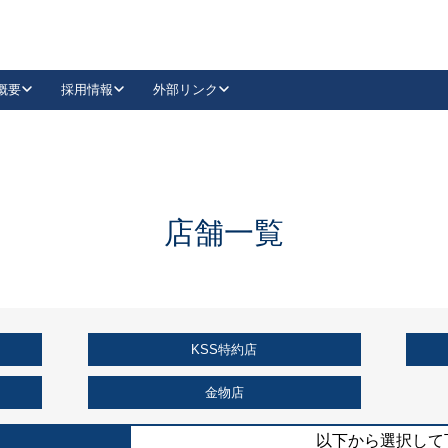
概要
採用情報
外部リンク
YouTube
Instagram
採用
キーレックスカタログ請求
の製品組み立て等
請求フォームはこちら
古代・古代NEO
レバーハンドル
Vi-Clear
古代・古代NEO
飾錠
導入事例一覧
抗ウイルス・抗菌製品
導入事例一覧
Facebook
LinkedIn
店舗一覧
00 / 1100から簡単に交換できるキーレックス4000を
日本ロック工業会
売開始しました。
外部サイト
く見る
KSS特約店
例
長期住宅使用部材標準化推進協議会
外部サイト
金物店
以下から選択して