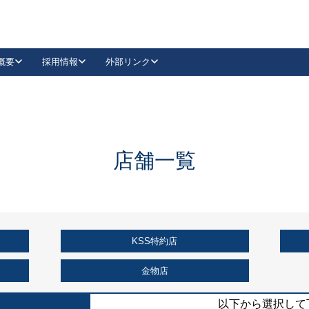
概要
採用情報
外部リンク
YouTube
Instagram
採用
キーレックスカタログ請求
の製品組み立て等
請求フォームはこちら
古代・古代NEO
レバーハンドル
Vi-Clear
古代・古代NEO
飾錠
導入事例一覧
抗ウイルス・抗菌製品
導入事例一覧
Facebook
LinkedIn
店舗一覧
00 / 1100から簡単に交換できるキーレックス4000を
日本ロック工業会
売開始しました。
外部サイト
く見る
KSS特約店
例
長期住宅使用部材標準化推進協議会
外部サイト
金物店
以下から選択して