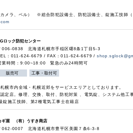
カメラ、ベル） ※総合防犯設備士、防犯設備士、錠施工技師（
.com
SGロック防犯センター
〒006-0838 北海道札幌市手稲区曙8条1丁目5-3
TEL：011-624-6679 / FAX：011-624-6679 /
shop.sglock@g
営業時間：9:00~18:00 緊急のみ24時間可
販売可
工事・取付可
、札幌市内全域・札幌近郊をサービスエリアとしております。
認定店。修理、交換、取付、防犯対策 、電気錠、システム他工
級錠施工技師、第2種電気工事士在籍店
カギ屋 （有）うすき商店
〒062-0007 北海道札幌市豊平区美園７条6-3-8