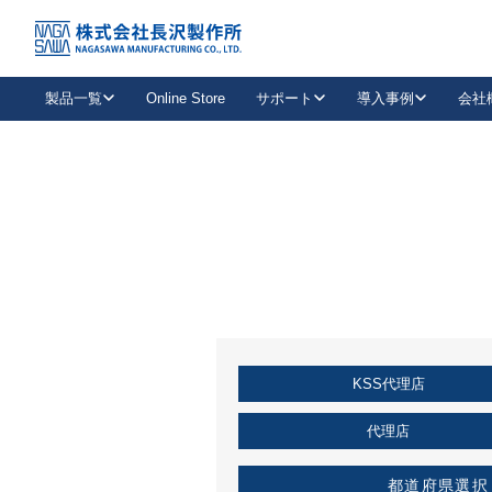
トップ
KSS加盟店・取扱店情報
店舗一覧
製品一覧
Online Store
サポート
導入事例
会社
新卒採用
会社情報
事業内容
中途採用
お問い合わせ
社会貢献活動
パート
2026年度採用情報
キャリア採用・専門職
メールフォームはこちら
工場で
キーレックス
レバーハンドル
キーレックス
機械式ボタン錠
室内用ドアハンドル
導入事例一覧
装
メールニュース
製品検索
お知らせ一覧
よくある質問（FAQ）
特集
簡単診断
教育機関
21
お客様に適したキーレックスをお探しいただけます。
廃番品情報
発
医療機関
品番から探す
取扱店情報
キーレックスを品番からお探しいただけます。
詳し
KSS代理店
企業様採用事
お役立ち情報
代理店
都道府県選択