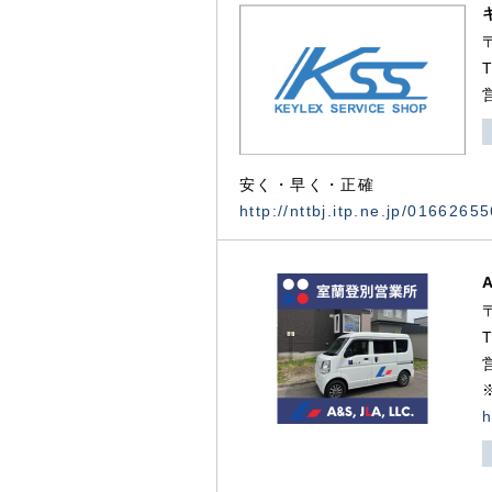
安く・早く・正確
http://nttbj.itp.ne.jp/0166265
h