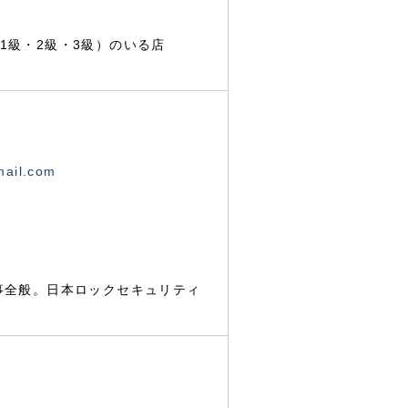
1級・2級・3級）のいる店
mail.com
事全般。日本ロックセキュリティ