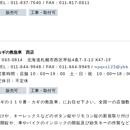
TEL：011-837-7540 / FAX：011-817-0611
販売可
工事・取付可
カギの救急車 西店
〒063-0814 北海道札幌市西区琴似4条7-3-12 K47-1F
TEL：011-644-9948 / FAX：011-644-9949 /
npqxs123@ybb.
営業時間：店舗 10：00〜19：00 土・日・祝 10：00〜18：
定休日：不定休
販売可
工事・取付可
カギの１１０番・カギの救急車」にお任せ下さい。全国一の店舗数
付けや、キーレックスなどのボタン錠やリモコン錠の新規取り付け
の開錠や、車やバイクのインロックの開錠及び紛失キーの作製など