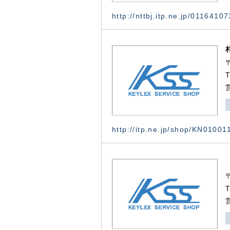
http://nttbj.itp.ne.jp/0116410
http://itp.ne.jp/shop/KN0100