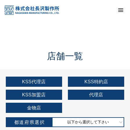
トップ
KSS加盟店・取扱店情報
店舗一覧
店舗一覧
KSS代理店
KSS特約店
KSS加盟店
代理店
金物店
都道府県選択
以下から選択して下さい