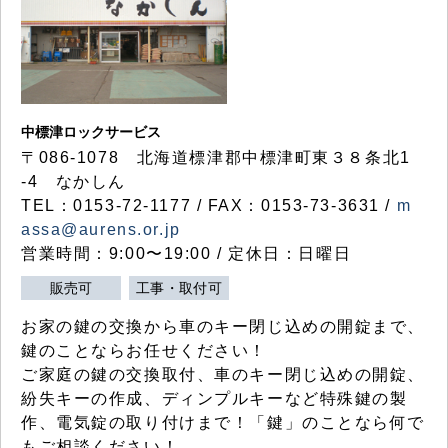
中標津ロックサービス
〒086-1078 北海道標津郡中標津町東３８条北1
-4 なかしん
TEL：0153-72-1177 / FAX：0153-73-3631 /
m
assa@aurens.or.jp
営業時間：9:00〜19:00 / 定休日：日曜日
販売可
工事・取付可
お家の鍵の交換から車のキー閉じ込めの開錠まで、
鍵のことならお任せください！
ご家庭の鍵の交換取付、車のキー閉じ込めの開錠、
紛失キーの作成、ディンプルキーなど特殊鍵の製
作、電気錠の取り付けまで！「鍵」のことなら何で
もご相談ください！