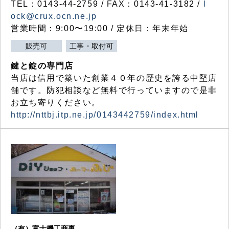
TEL：0143-44-2759 / FAX：0143-41-3182 /
l
ock@crux.ocn.ne.jp
営業時間：9:00〜19:00 / 定休日：年末年始
販売可
工事・取付可
鍵と錠の専門店
当店は信用で築いた創業４０年の歴史を誇る中堅店
舗です。防犯相談など無料で行っていますので是非
お立ち寄りください。
http://nttbj.itp.ne.jp/0143442759/index.html
（有）富士機工商事