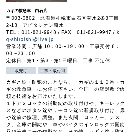
カギの救急車 白石店
〒003-0802 北海道札幌市白石区菊水2条3丁目
2-18 アビタシオン菊水
TEL：011-821-9948 / FAX：011-821-9947 /
k
q-shiroishi@live.jp
営業時間：店舗 10：00〜19：00 工事受付 8：
00〜23：00
定休日：第1・第3・第5日曜日 工事 不定休
販売可
工事・取付可
カギと錠・防犯のことなら、「カギの１１０番・カ
ギの救急車」にお任せ下さい。全国一の店舗数で信
頼と技術をお届けいたします。
１ドア２ロックの補助錠の取り付けや、キーレック
スなどのボタン錠やリモコン錠の新規取り付け、扉
や錠前の修理、調整。また玄関、ロッカー、デス
ク、金庫の開錠や、車やバイクのインロックの開錠
及び紛失キーの作製など、その他、カギと錠・防犯