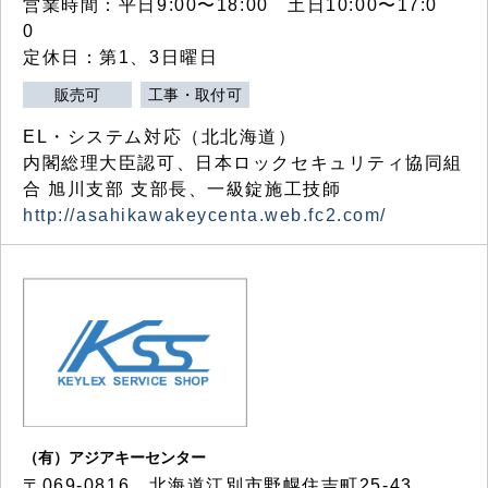
営業時間：平日9:00〜18:00 土日10:00〜17:0
0
定休日：第1、3日曜日
販売可
工事・取付可
EL・システム対応（北北海道）
内閣総理大臣認可、日本ロックセキュリティ協同組
合 旭川支部 支部長、一級錠施工技師
http://asahikawakeycenta.web.fc2.com/
（有）アジアキーセンター
〒069-0816 北海道江別市野幌住吉町25-43