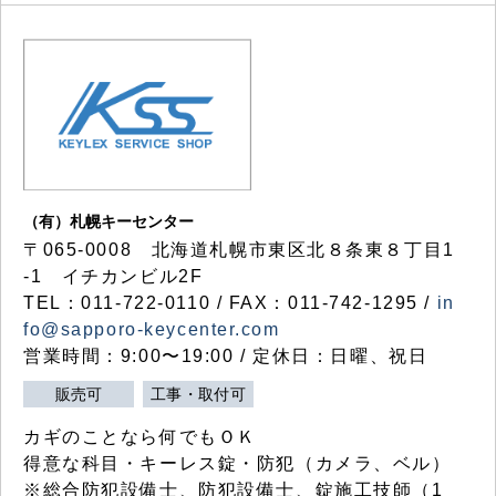
（有）札幌キーセンター
〒065-0008 北海道札幌市東区北８条東８丁目1
-1 イチカンビル2F
TEL：011-722-0110 / FAX：011-742-1295 /
in
fo@sapporo-keycenter.com
営業時間：9:00〜19:00 / 定休日：日曜、祝日
販売可
工事・取付可
カギのことなら何でもＯＫ
得意な科目・キーレス錠・防犯（カメラ、ベル）
※総合防犯設備士、防犯設備士、錠施工技師（1