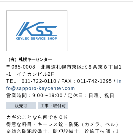
（有）札幌キーセンター
〒065-0008 北海道札幌市東区北８条東８丁目1
-1 イチカンビル2F
TEL：011-722-0110 / FAX：011-742-1295 /
in
fo@sapporo-keycenter.com
営業時間：9:00〜19:00 / 定休日：日曜、祝日
販売可
工事・取付可
カギのことなら何でもＯＫ
得意な科目・キーレス錠・防犯（カメラ、ベル）
※総合防犯設備士、防犯設備士、錠施工技師（1