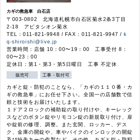
カギの救急車 白石店
〒003-0802 北海道札幌市白石区菊水2条3丁目
2-18 アビタシオン菊水
TEL：011-821-9948 / FAX：011-821-9947 /
k
q-shiroishi@live.jp
営業時間：店舗 10：00〜19：00 工事受付 8：
00〜23：00
定休日：第1・第3・第5日曜日 工事 不定休
販売可
工事・取付可
カギと錠・防犯のことなら、「カギの１１０番・カ
ギの救急車」にお任せ下さい。全国一の店舗数で信
頼と技術をお届けいたします。
１ドア２ロックの補助錠の取り付けや、キーレック
スなどのボタン錠やリモコン錠の新規取り付け、扉
や錠前の修理、調整。また玄関、ロッカー、デス
ク、金庫の開錠や、車やバイクのインロックの開錠
及び紛失キーの作製など、その他、カギと錠・防犯