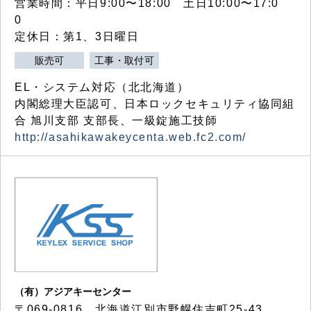
営業時間：平日9:00〜18:00 土日10:00〜17:0
0
定休日：第1、3日曜日
販売可
工事・取付可
EL・システム対応（北北海道）
内閣総理大臣認可、日本ロックセキュリティ協同組
合 旭川支部 支部長、一級錠施工技師
http://asahikawakeycenta.web.fc2.com/
（有）アジアキーセンター
〒069-0816 北海道江別市野幌住吉町25-43