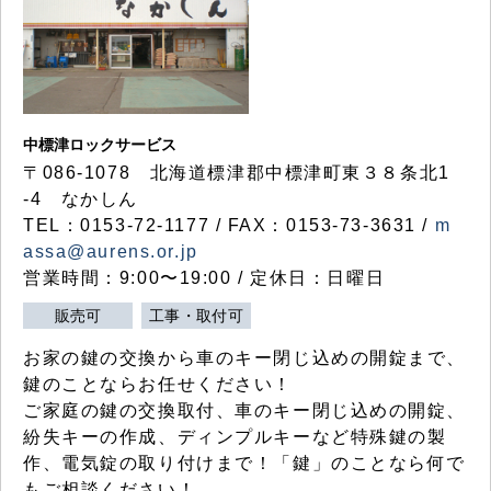
中標津ロックサービス
〒086-1078 北海道標津郡中標津町東３８条北1
-4 なかしん
TEL：0153-72-1177 / FAX：0153-73-3631 /
m
assa@aurens.or.jp
営業時間：9:00〜19:00 / 定休日：日曜日
販売可
工事・取付可
お家の鍵の交換から車のキー閉じ込めの開錠まで、
鍵のことならお任せください！
ご家庭の鍵の交換取付、車のキー閉じ込めの開錠、
紛失キーの作成、ディンプルキーなど特殊鍵の製
作、電気錠の取り付けまで！「鍵」のことなら何で
もご相談ください！