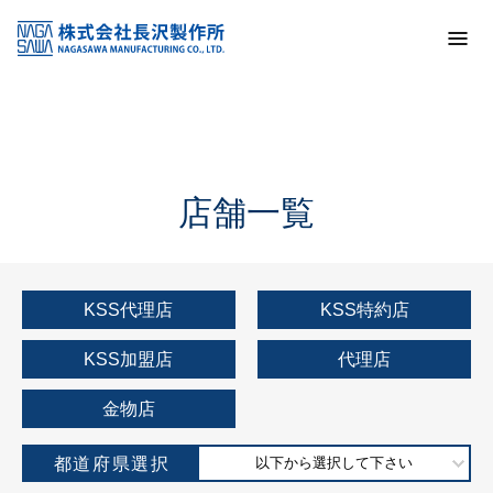
トップ
KSS加盟店・取扱店情報
店舗一覧
店舗一覧
KSS代理店
KSS特約店
KSS加盟店
代理店
金物店
都道府県選択
以下から選択して下さい