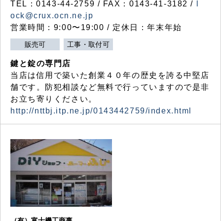
TEL：0143-44-2759 / FAX：0143-41-3182 /
l
ock@crux.ocn.ne.jp
営業時間：9:00〜19:00 / 定休日：年末年始
販売可
工事・取付可
鍵と錠の専門店
当店は信用で築いた創業４０年の歴史を誇る中堅店
舗です。防犯相談など無料で行っていますので是非
お立ち寄りください。
http://nttbj.itp.ne.jp/0143442759/index.html
（有）富士機工商事