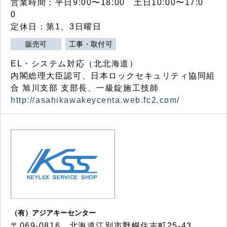
営業時間：平日9:00〜18:00 土日10:00〜17:0
0
定休日：第1、3日曜日
販売可
工事・取付可
EL・システム対応（北北海道）
内閣総理大臣認可、日本ロックセキュリティ協同組
合 旭川支部 支部長、一級錠施工技師
http://asahikawakeycenta.web.fc2.com/
（有）アジアキーセンター
〒069-0816 北海道江別市野幌住吉町25-43