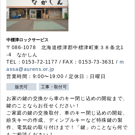
中標津ロックサービス
〒086-1078 北海道標津郡中標津町東３８条北1
-4 なかしん
TEL：0153-72-1177 / FAX：0153-73-3631 /
m
assa@aurens.or.jp
営業時間：9:00〜19:00 / 定休日：日曜日
販売可
工事・取付可
お家の鍵の交換から車のキー閉じ込めの開錠まで、
鍵のことならお任せください！
ご家庭の鍵の交換取付、車のキー閉じ込めの開錠、
紛失キーの作成、ディンプルキーなど特殊鍵の製
作、電気錠の取り付けまで！「鍵」のことなら何で
もご相談ください！