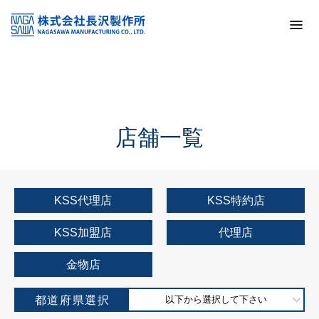
トップ
KSS加盟店・取扱店情報
店舗一覧
店舗一覧
KSS代理店
KSS特約店
KSS加盟店
代理店
金物店
都道府県選択
以下から選択して下さい