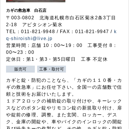
カギの救急車 白石店
〒003-0802 北海道札幌市白石区菊水2条3丁目
2-18 アビタシオン菊水
TEL：011-821-9948 / FAX：011-821-9947 /
k
q-shiroishi@live.jp
営業時間：店舗 10：00〜19：00 工事受付 8：
00〜23：00
定休日：第1・第3・第5日曜日 工事 不定休
販売可
工事・取付可
カギと錠・防犯のことなら、「カギの１１０番・カ
ギの救急車」にお任せ下さい。全国一の店舗数で信
頼と技術をお届けいたします。
１ドア２ロックの補助錠の取り付けや、キーレック
スなどのボタン錠やリモコン錠の新規取り付け、扉
や錠前の修理、調整。また玄関、ロッカー、デス
ク、金庫の開錠や、車やバイクのインロックの開錠
及び紛失キーの作製など、その他、カギと錠・防犯