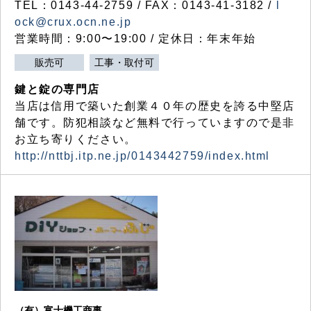
TEL：0143-44-2759 / FAX：0143-41-3182 /
l
ock@crux.ocn.ne.jp
営業時間：9:00〜19:00 / 定休日：年末年始
販売可
工事・取付可
鍵と錠の専門店
当店は信用で築いた創業４０年の歴史を誇る中堅店
舗です。防犯相談など無料で行っていますので是非
お立ち寄りください。
http://nttbj.itp.ne.jp/0143442759/index.html
（有）富士機工商事