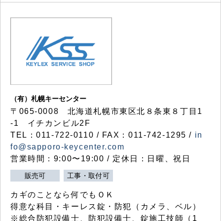
（有）札幌キーセンター
〒065-0008 北海道札幌市東区北８条東８丁目1
-1 イチカンビル2F
TEL：011-722-0110 / FAX：011-742-1295 /
in
fo@sapporo-keycenter.com
営業時間：9:00〜19:00 / 定休日：日曜、祝日
販売可
工事・取付可
カギのことなら何でもＯＫ
得意な科目・キーレス錠・防犯（カメラ、ベル）
※総合防犯設備士、防犯設備士、錠施工技師（1