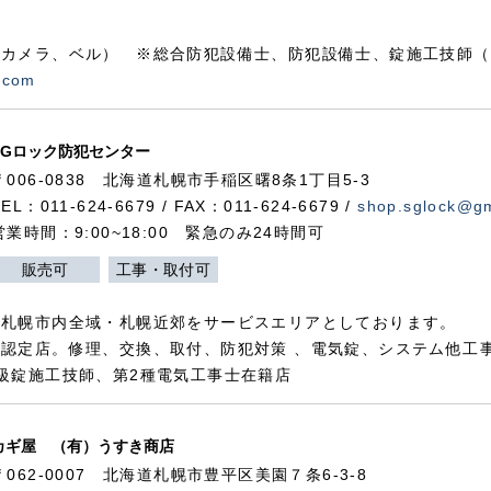
カメラ、ベル） ※総合防犯設備士、防犯設備士、錠施工技師（
.com
SGロック防犯センター
〒006-0838 北海道札幌市手稲区曙8条1丁目5-3
TEL：011-624-6679 / FAX：011-624-6679 /
shop.sglock@g
営業時間：9:00~18:00 緊急のみ24時間可
販売可
工事・取付可
、札幌市内全域・札幌近郊をサービスエリアとしております。
認定店。修理、交換、取付、防犯対策 、電気錠、システム他工
級錠施工技師、第2種電気工事士在籍店
カギ屋 （有）うすき商店
〒062-0007 北海道札幌市豊平区美園７条6-3-8