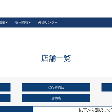
概要
採用情報
外部リンク
YouTube
Instagram
採用
キーレックスカタログ請求
の製品組み立て等
請求フォームはこちら
古代・古代NEO
レバーハンドル
Vi-Clear
古代・古代NEO
飾錠
導入事例一覧
抗ウイルス・抗菌製品
導入事例一覧
Facebook
LinkedIn
店舗一覧
00 / 1100から簡単に交換できるキーレックス4000を
日本ロック工業会
売開始しました。
外部サイト
く見る
KSS特約店
例
長期住宅使用部材標準化推進協議会
外部サイト
金物店
以下から選択して