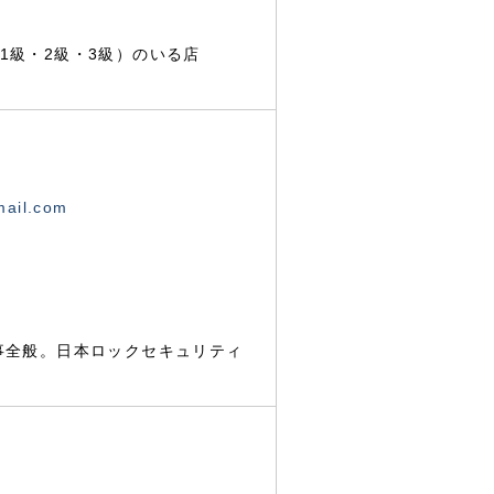
1級・2級・3級）のいる店
mail.com
事全般。日本ロックセキュリティ