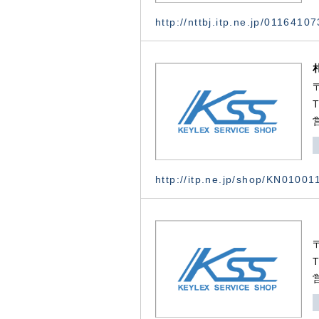
http://nttbj.itp.ne.jp/0116410
http://itp.ne.jp/shop/KN0100