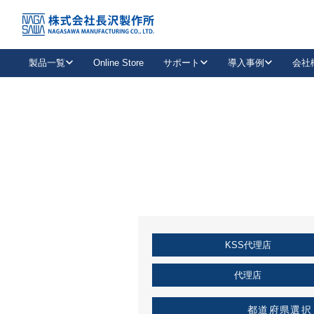
トップ
KSS加盟店・取扱店情報
店舗一覧
製品一覧
Online Store
サポート
導入事例
会社
新卒採用
会社情報
事業内容
中途採用
お問い合わせ
社会貢献活動
パート
2026年度採用情報
キャリア採用・専門職
メールフォームはこちら
工場で
キーレックス
レバーハンドル
キーレックス
機械式ボタン錠
室内用ドアハンドル
導入事例一覧
装
メールニュース
製品検索
お知らせ一覧
よくある質問（FAQ）
特集
簡単診断
教育機関
21
お客様に適したキーレックスをお探しいただけます。
廃番品情報
発
医療機関
品番から探す
取扱店情報
キーレックスを品番からお探しいただけます。
詳し
KSS代理店
企業様採用事
お役立ち情報
代理店
都道府県選択