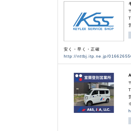
安く・早く・正確
http://nttbj.itp.ne.jp/0166265
h