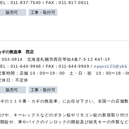
TEL：011-837-7540 / FAX：011-817-0611
販売可
工事・取付可
カギの救急車 西店
〒063-0814 北海道札幌市西区琴似4条7-3-12 K47-1F
TEL：011-644-9948 / FAX：011-644-9949 /
npqxs123@ybb.
営業時間：店舗 10：00〜19：00 土・日・祝 10：00〜18：
定休日：不定休
販売可
工事・取付可
カギの１１０番・カギの救急車」にお任せ下さい。全国一の店舗数
付けや、キーレックスなどのボタン錠やリモコン錠の新規取り付け
の開錠や、車やバイクのインロックの開錠及び紛失キーの作製など