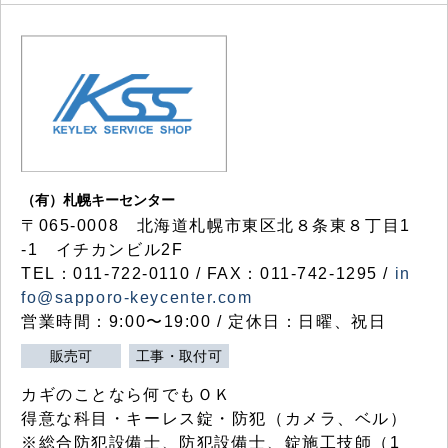
（有）札幌キーセンター
〒065-0008 北海道札幌市東区北８条東８丁目1
-1 イチカンビル2F
TEL：011-722-0110 / FAX：011-742-1295 /
in
fo@sapporo-keycenter.com
営業時間：9:00〜19:00 / 定休日：日曜、祝日
販売可
工事・取付可
カギのことなら何でもＯＫ
得意な科目・キーレス錠・防犯（カメラ、ベル）
※総合防犯設備士、防犯設備士、錠施工技師（1