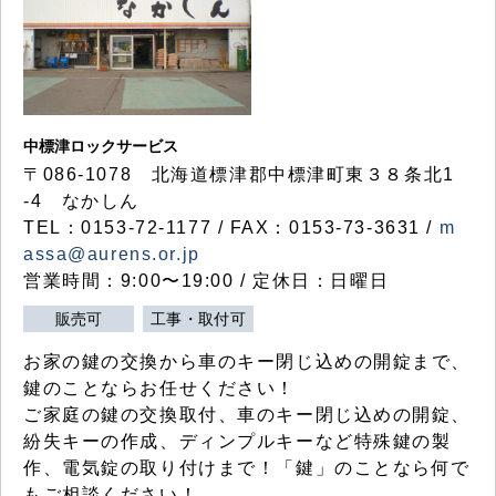
中標津ロックサービス
〒086-1078 北海道標津郡中標津町東３８条北1
-4 なかしん
TEL：0153-72-1177 / FAX：0153-73-3631 /
m
assa@aurens.or.jp
営業時間：9:00〜19:00 / 定休日：日曜日
販売可
工事・取付可
お家の鍵の交換から車のキー閉じ込めの開錠まで、
鍵のことならお任せください！
ご家庭の鍵の交換取付、車のキー閉じ込めの開錠、
紛失キーの作成、ディンプルキーなど特殊鍵の製
作、電気錠の取り付けまで！「鍵」のことなら何で
もご相談ください！