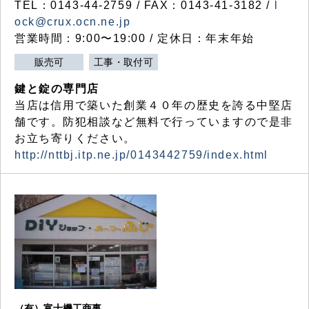
TEL：0143-44-2759 / FAX：0143-41-3182 /
l
ock@crux.ocn.ne.jp
営業時間：9:00〜19:00 / 定休日：年末年始
販売可
工事・取付可
鍵と錠の専門店
当店は信用で築いた創業４０年の歴史を誇る中堅店
舗です。防犯相談など無料で行っていますので是非
お立ち寄りください。
http://nttbj.itp.ne.jp/0143442759/index.html
（有）富士機工商事