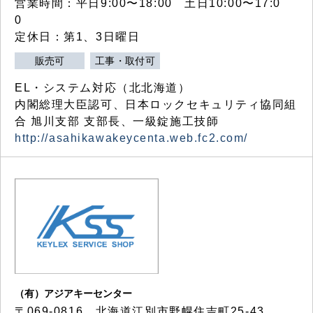
営業時間：平日9:00〜18:00 土日10:00〜17:0
0
定休日：第1、3日曜日
販売可
工事・取付可
EL・システム対応（北北海道）
内閣総理大臣認可、日本ロックセキュリティ協同組
合 旭川支部 支部長、一級錠施工技師
http://asahikawakeycenta.web.fc2.com/
（有）アジアキーセンター
〒069-0816 北海道江別市野幌住吉町25-43