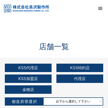
トップ
KSS加盟店・取扱店情報
店舗一覧
店舗一覧
KSS代理店
KSS特約店
KSS加盟店
代理店
金物店
都道府県選択
以下から選択して下さい