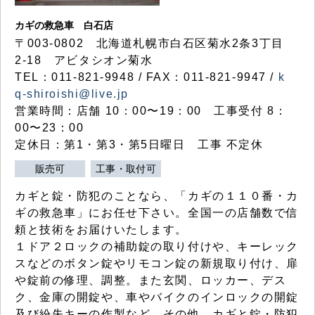
カギの救急車 白石店
〒003-0802 北海道札幌市白石区菊水2条3丁目
2-18 アビタシオン菊水
TEL：011-821-9948 / FAX：011-821-9947 /
k
q-shiroishi@live.jp
営業時間：店舗 10：00〜19：00 工事受付 8：
00〜23：00
定休日：第1・第3・第5日曜日 工事 不定休
販売可
工事・取付可
カギと錠・防犯のことなら、「カギの１１０番・カ
ギの救急車」にお任せ下さい。全国一の店舗数で信
頼と技術をお届けいたします。
１ドア２ロックの補助錠の取り付けや、キーレック
スなどのボタン錠やリモコン錠の新規取り付け、扉
や錠前の修理、調整。また玄関、ロッカー、デス
ク、金庫の開錠や、車やバイクのインロックの開錠
及び紛失キーの作製など、その他、カギと錠・防犯