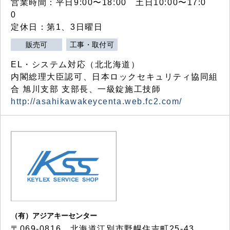
営業時間：平日9:00〜18:00 土日10:00〜17:0
0
定休日：第1、3日曜日
販売可
工事・取付可
EL・システム対応（北北海道）
内閣総理大臣認可、日本ロックセキュリティ協同組
合 旭川支部 支部長、一級錠施工技師
http://asahikawakeycenta.web.fc2.com/
（有）アジアキーセンター
〒069-0816 北海道江別市野幌住吉町25-43