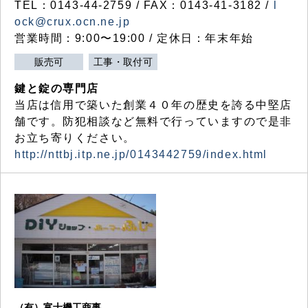
TEL：0143-44-2759 / FAX：0143-41-3182 /
l
ock@crux.ocn.ne.jp
営業時間：9:00〜19:00 / 定休日：年末年始
販売可
工事・取付可
鍵と錠の専門店
当店は信用で築いた創業４０年の歴史を誇る中堅店
舗です。防犯相談など無料で行っていますので是非
お立ち寄りください。
http://nttbj.itp.ne.jp/0143442759/index.html
（有）富士機工商事