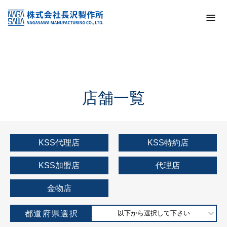
トップ
KSS加盟店・取扱店情報
店舗一覧
店舗一覧
KSS代理店
KSS特約店
KSS加盟店
代理店
金物店
都道府県選択
以下から選択して下さい