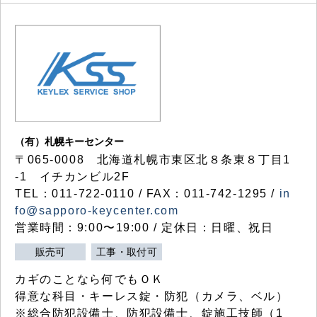
（有）札幌キーセンター
〒065-0008 北海道札幌市東区北８条東８丁目1
-1 イチカンビル2F
TEL：011-722-0110 / FAX：011-742-1295 /
in
fo@sapporo-keycenter.com
営業時間：9:00〜19:00 / 定休日：日曜、祝日
販売可
工事・取付可
カギのことなら何でもＯＫ
得意な科目・キーレス錠・防犯（カメラ、ベル）
※総合防犯設備士、防犯設備士、錠施工技師（1