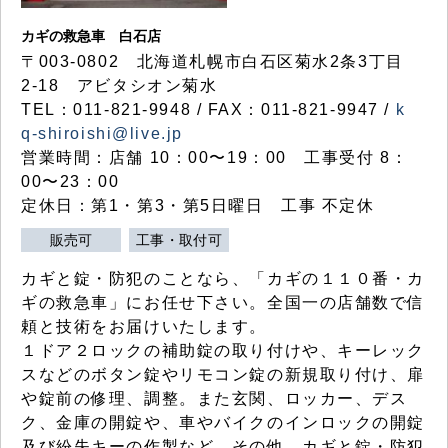
カギの救急車 白石店
〒003-0802 北海道札幌市白石区菊水2条3丁目
2-18 アビタシオン菊水
TEL：011-821-9948 / FAX：011-821-9947 /
k
q-shiroishi@live.jp
営業時間：店舗 10：00〜19：00 工事受付 8：
00〜23：00
定休日：第1・第3・第5日曜日 工事 不定休
販売可
工事・取付可
カギと錠・防犯のことなら、「カギの１１０番・カ
ギの救急車」にお任せ下さい。全国一の店舗数で信
頼と技術をお届けいたします。
１ドア２ロックの補助錠の取り付けや、キーレック
スなどのボタン錠やリモコン錠の新規取り付け、扉
や錠前の修理、調整。また玄関、ロッカー、デス
ク、金庫の開錠や、車やバイクのインロックの開錠
及び紛失キーの作製など、その他、カギと錠・防犯