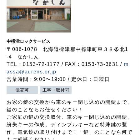
中標津ロックサービス
〒086-1078 北海道標津郡中標津町東３８条北1
-4 なかしん
TEL：0153-72-1177 / FAX：0153-73-3631 /
m
assa@aurens.or.jp
営業時間：9:00〜19:00 / 定休日：日曜日
販売可
工事・取付可
お家の鍵の交換から車のキー閉じ込めの開錠まで、
鍵のことならお任せください！
ご家庭の鍵の交換取付、車のキー閉じ込めの開錠、
紛失キーの作成、ディンプルキーなど特殊鍵の製
作、電気錠の取り付けまで！「鍵」のことなら何で
もご相談ください！