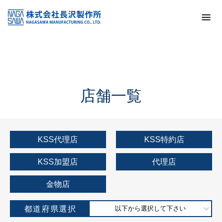
トップ
KSS加盟店・取扱店情報
店舗一覧
店舗一覧
KSS代理店
KSS特約店
KSS加盟店
代理店
金物店
都道府県選択
以下から選択して下さい