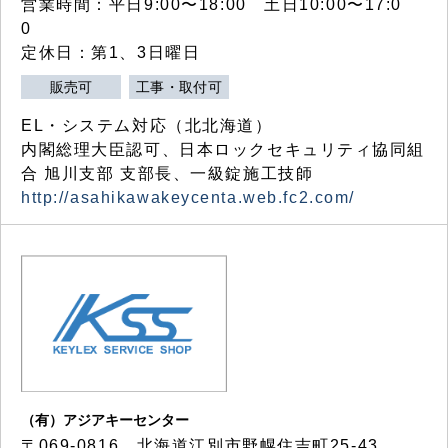
営業時間：平日9:00〜18:00 土日10:00〜17:0
0
定休日：第1、3日曜日
販売可
工事・取付可
EL・システム対応（北北海道）
内閣総理大臣認可、日本ロックセキュリティ協同組
合 旭川支部 支部長、一級錠施工技師
http://asahikawakeycenta.web.fc2.com/
（有）アジアキーセンター
〒069-0816 北海道江別市野幌住吉町25-43