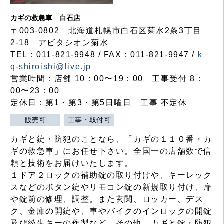
カギの救急車 白石店
〒003-0802 北海道札幌市白石区菊水2条3丁目
2-18 アビタシオン菊水
TEL：011-821-9948 / FAX：011-821-9947 /
k
q-shiroishi@live.jp
営業時間：店舗 10：00〜19：00 工事受付 8：
00〜23：00
定休日：第1・第3・第5日曜日 工事 不定休
販売可
工事・取付可
カギと錠・防犯のことなら、「カギの１１０番・カ
ギの救急車」にお任せ下さい。全国一の店舗数で信
頼と技術をお届けいたします。
１ドア２ロックの補助錠の取り付けや、キーレック
スなどのボタン錠やリモコン錠の新規取り付け、扉
や錠前の修理、調整。また玄関、ロッカー、デス
ク、金庫の開錠や、車やバイクのインロックの開錠
及び紛失キーの作製など、その他、カギと錠・防犯