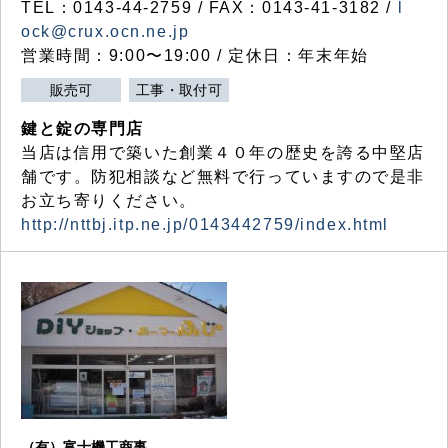
TEL：0143-44-2759 / FAX：0143-41-3182 /
l
ock@crux.ocn.ne.jp
営業時間：9:00〜19:00 / 定休日：年末年始
販売可
工事・取付可
鍵と錠の専門店
当店は信用で築いた創業４０年の歴史を誇る中堅店
舗です。防犯相談など無料で行っていますので是非
お立ち寄りください。
http://nttbj.itp.ne.jp/0143442759/index.html
（有）富士機工商事