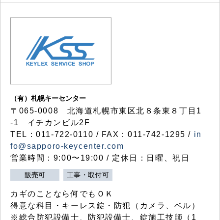
（有）札幌キーセンター
〒065-0008 北海道札幌市東区北８条東８丁目1
-1 イチカンビル2F
TEL：011-722-0110 / FAX：011-742-1295 /
in
fo@sapporo-keycenter.com
営業時間：9:00〜19:00 / 定休日：日曜、祝日
販売可
工事・取付可
カギのことなら何でもＯＫ
得意な科目・キーレス錠・防犯（カメラ、ベル）
※総合防犯設備士、防犯設備士、錠施工技師（1