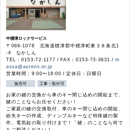
中標津ロックサービス
〒086-1078 北海道標津郡中標津町東３８条北1
-4 なかしん
TEL：0153-72-1177 / FAX：0153-73-3631 /
m
assa@aurens.or.jp
営業時間：9:00〜19:00 / 定休日：日曜日
販売可
工事・取付可
お家の鍵の交換から車のキー閉じ込めの開錠まで、
鍵のことならお任せください！
ご家庭の鍵の交換取付、車のキー閉じ込めの開錠、
紛失キーの作成、ディンプルキーなど特殊鍵の製
作、電気錠の取り付けまで！「鍵」のことなら何で
もご相談ください！