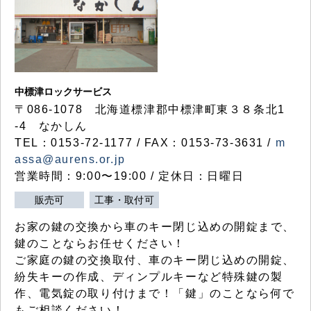
中標津ロックサービス
〒086-1078 北海道標津郡中標津町東３８条北1
-4 なかしん
TEL：0153-72-1177 / FAX：0153-73-3631 /
m
assa@aurens.or.jp
営業時間：9:00〜19:00 / 定休日：日曜日
販売可
工事・取付可
お家の鍵の交換から車のキー閉じ込めの開錠まで、
鍵のことならお任せください！
ご家庭の鍵の交換取付、車のキー閉じ込めの開錠、
紛失キーの作成、ディンプルキーなど特殊鍵の製
作、電気錠の取り付けまで！「鍵」のことなら何で
もご相談ください！