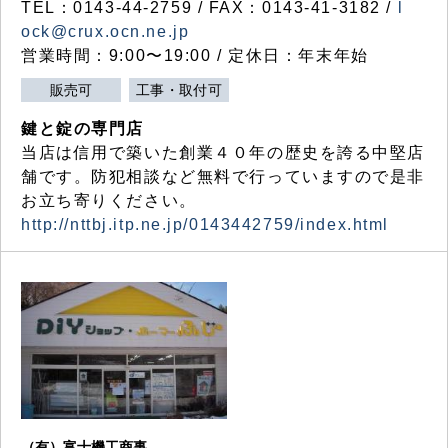
TEL：0143-44-2759 / FAX：0143-41-3182 /
l
ock@crux.ocn.ne.jp
営業時間：9:00〜19:00 / 定休日：年末年始
販売可
工事・取付可
鍵と錠の専門店
当店は信用で築いた創業４０年の歴史を誇る中堅店
舗です。防犯相談など無料で行っていますので是非
お立ち寄りください。
http://nttbj.itp.ne.jp/0143442759/index.html
（有）富士機工商事