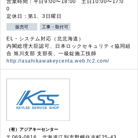
営業時間：平日9:00〜18:00 土日10:00〜17:0
0
定休日：第1、3日曜日
販売可
工事・取付可
EL・システム対応（北北海道）
内閣総理大臣認可、日本ロックセキュリティ協同組
合 旭川支部 支部長、一級錠施工技師
http://asahikawakeycenta.web.fc2.com/
（有）アジアキーセンター
〒069-0816 北海道江別市野幌住吉町25-43