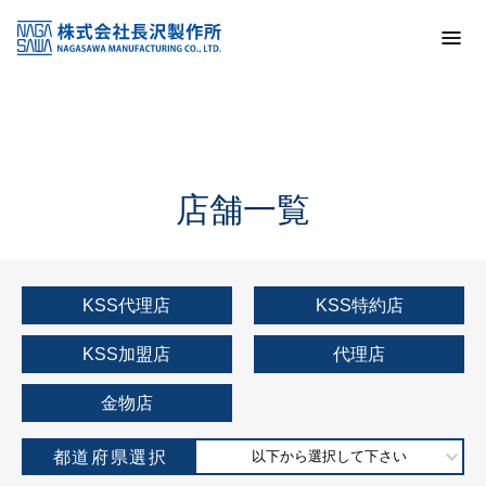
トップ
KSS加盟店・取扱店情報
店舗一覧
店舗一覧
KSS代理店
KSS特約店
KSS加盟店
代理店
金物店
都道府県選択
以下から選択して下さい