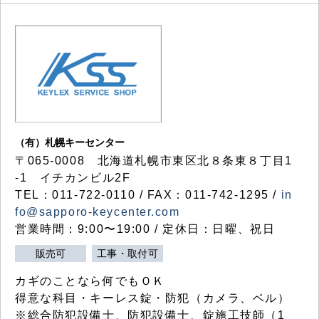
（有）札幌キーセンター
〒065-0008 北海道札幌市東区北８条東８丁目1
-1 イチカンビル2F
TEL：011-722-0110 / FAX：011-742-1295 /
in
fo@sapporo-keycenter.com
営業時間：9:00〜19:00 / 定休日：日曜、祝日
販売可
工事・取付可
カギのことなら何でもＯＫ
得意な科目・キーレス錠・防犯（カメラ、ベル）
※総合防犯設備士、防犯設備士、錠施工技師（1