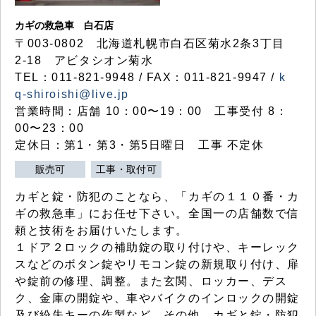
カギの救急車 白石店
〒003-0802 北海道札幌市白石区菊水2条3丁目
2-18 アビタシオン菊水
TEL：011-821-9948 / FAX：011-821-9947 /
k
q-shiroishi@live.jp
営業時間：店舗 10：00〜19：00 工事受付 8：
00〜23：00
定休日：第1・第3・第5日曜日 工事 不定休
販売可
工事・取付可
カギと錠・防犯のことなら、「カギの１１０番・カ
ギの救急車」にお任せ下さい。全国一の店舗数で信
頼と技術をお届けいたします。
１ドア２ロックの補助錠の取り付けや、キーレック
スなどのボタン錠やリモコン錠の新規取り付け、扉
や錠前の修理、調整。また玄関、ロッカー、デス
ク、金庫の開錠や、車やバイクのインロックの開錠
及び紛失キーの作製など、その他、カギと錠・防犯