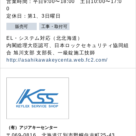
営業時間：平日9:00〜18:00 土日10:00〜17:0
0
定休日：第1、3日曜日
販売可
工事・取付可
EL・システム対応（北北海道）
内閣総理大臣認可、日本ロックセキュリティ協同組
合 旭川支部 支部長、一級錠施工技師
http://asahikawakeycenta.web.fc2.com/
（有）アジアキーセンター
〒069-0816 北海道江別市野幌住吉町25-43