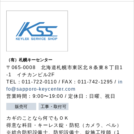
（有）札幌キーセンター
〒065-0008 北海道札幌市東区北８条東８丁目1
-1 イチカンビル2F
TEL：011-722-0110 / FAX：011-742-1295 /
in
fo@sapporo-keycenter.com
営業時間：9:00〜19:00 / 定休日：日曜、祝日
販売可
工事・取付可
カギのことなら何でもＯＫ
得意な科目・キーレス錠・防犯（カメラ、ベル）
※総合防犯設備士、防犯設備士、錠施工技師（1