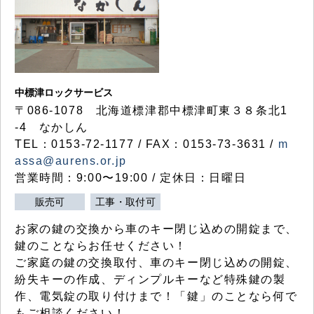
中標津ロックサービス
〒086-1078 北海道標津郡中標津町東３８条北1
-4 なかしん
TEL：0153-72-1177 / FAX：0153-73-3631 /
m
assa@aurens.or.jp
営業時間：9:00〜19:00 / 定休日：日曜日
販売可
工事・取付可
お家の鍵の交換から車のキー閉じ込めの開錠まで、
鍵のことならお任せください！
ご家庭の鍵の交換取付、車のキー閉じ込めの開錠、
紛失キーの作成、ディンプルキーなど特殊鍵の製
作、電気錠の取り付けまで！「鍵」のことなら何で
もご相談ください！