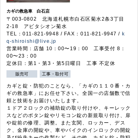
カギの救急車 白石店
〒003-0802 北海道札幌市白石区菊水2条3丁目
2-18 アビタシオン菊水
TEL：011-821-9948 / FAX：011-821-9947 /
k
q-shiroishi@live.jp
営業時間：店舗 10：00〜19：00 工事受付 8：
00〜23：00
定休日：第1・第3・第5日曜日 工事 不定休
販売可
工事・取付可
カギと錠・防犯のことなら、「カギの１１０番・カ
ギの救急車」にお任せ下さい。全国一の店舗数で信
頼と技術をお届けいたします。
１ドア２ロックの補助錠の取り付けや、キーレック
スなどのボタン錠やリモコン錠の新規取り付け、扉
や錠前の修理、調整。また玄関、ロッカー、デス
ク、金庫の開錠や、車やバイクのインロックの開錠
及び紛失キーの作製など、その他、カギと錠・防犯