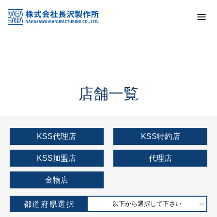
トップ
KSS加盟店・取扱店情報
店舗一覧
店舗一覧
KSS代理店
KSS特約店
KSS加盟店
代理店
金物店
都道府県選択
以下から選択して下さい