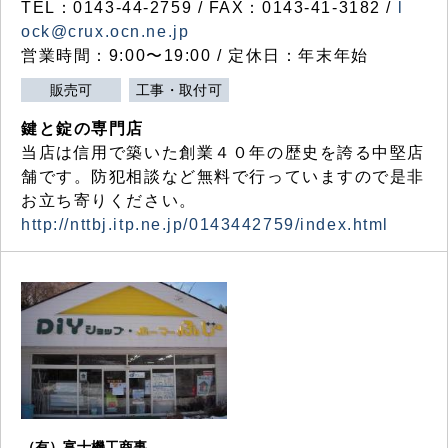
TEL：0143-44-2759 / FAX：0143-41-3182 /
l
ock@crux.ocn.ne.jp
営業時間：9:00〜19:00 / 定休日：年末年始
販売可
工事・取付可
鍵と錠の専門店
当店は信用で築いた創業４０年の歴史を誇る中堅店
舗です。防犯相談など無料で行っていますので是非
お立ち寄りください。
http://nttbj.itp.ne.jp/0143442759/index.html
（有）富士機工商事