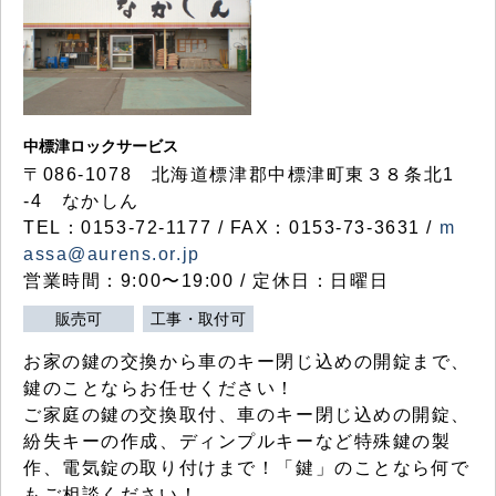
中標津ロックサービス
〒086-1078 北海道標津郡中標津町東３８条北1
-4 なかしん
TEL：0153-72-1177 / FAX：0153-73-3631 /
m
assa@aurens.or.jp
営業時間：9:00〜19:00 / 定休日：日曜日
販売可
工事・取付可
お家の鍵の交換から車のキー閉じ込めの開錠まで、
鍵のことならお任せください！
ご家庭の鍵の交換取付、車のキー閉じ込めの開錠、
紛失キーの作成、ディンプルキーなど特殊鍵の製
作、電気錠の取り付けまで！「鍵」のことなら何で
もご相談ください！