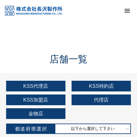
トップ
KSS加盟店・取扱店情報
店舗一覧
店舗一覧
KSS代理店
KSS特約店
KSS加盟店
代理店
金物店
都道府県選択
以下から選択して下さい