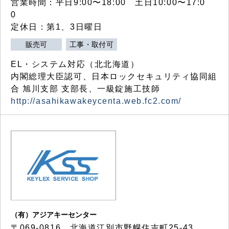
営業時間：平日9:00〜18:00 土日10:00〜17:0
0
定休日：第1、3日曜日
販売可
工事・取付可
EL・システム対応（北北海道）
内閣総理大臣認可、日本ロックセキュリティ協同組
合 旭川支部 支部長、一級錠施工技師
http://asahikawakeycenta.web.fc2.com/
（有）アジアキーセンター
〒069-0816 北海道江別市野幌住吉町25-43