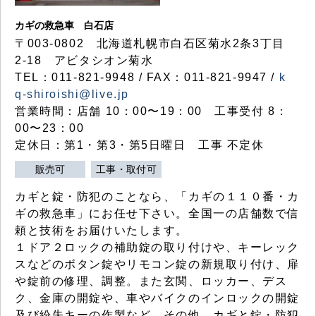
カギの救急車 白石店
〒003-0802 北海道札幌市白石区菊水2条3丁目
2-18 アビタシオン菊水
TEL：011-821-9948 / FAX：011-821-9947 /
k
q-shiroishi@live.jp
営業時間：店舗 10：00〜19：00 工事受付 8：
00〜23：00
定休日：第1・第3・第5日曜日 工事 不定休
販売可
工事・取付可
カギと錠・防犯のことなら、「カギの１１０番・カ
ギの救急車」にお任せ下さい。全国一の店舗数で信
頼と技術をお届けいたします。
１ドア２ロックの補助錠の取り付けや、キーレック
スなどのボタン錠やリモコン錠の新規取り付け、扉
や錠前の修理、調整。また玄関、ロッカー、デス
ク、金庫の開錠や、車やバイクのインロックの開錠
及び紛失キーの作製など、その他、カギと錠・防犯