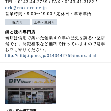
TEL：0143-44-2759 / FAX：0143-41-3182 /
l
ock@crux.ocn.ne.jp
営業時間：9:00〜19:00 / 定休日：年末年始
販売可
工事・取付可
鍵と錠の専門店
当店は信用で築いた創業４０年の歴史を誇る中堅店
舗です。防犯相談など無料で行っていますので是非
お立ち寄りください。
http://nttbj.itp.ne.jp/0143442759/index.html
（有）富士機工商事