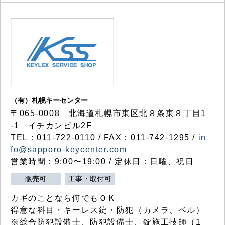
（有）札幌キーセンター
〒065-0008 北海道札幌市東区北８条東８丁目1
-1 イチカンビル2F
TEL：011-722-0110 / FAX：011-742-1295 /
in
fo@sapporo-keycenter.com
営業時間：9:00〜19:00 / 定休日：日曜、祝日
販売可
工事・取付可
カギのことなら何でもＯＫ
得意な科目・キーレス錠・防犯（カメラ、ベル）
※総合防犯設備士、防犯設備士、錠施工技師（1