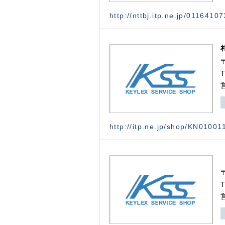
http://nttbj.itp.ne.jp/0116410
http://itp.ne.jp/shop/KN0100