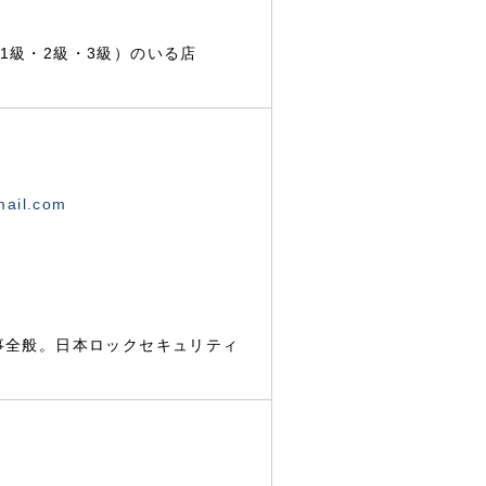
1級・2級・3級）のいる店
mail.com
事全般。日本ロックセキュリティ