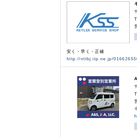
安く・早く・正確
http://nttbj.itp.ne.jp/0166265
h