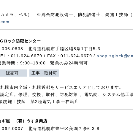
カメラ、ベル） ※総合防犯設備士、防犯設備士、錠施工技師（
.com
SGロック防犯センター
〒006-0838 北海道札幌市手稲区曙8条1丁目5-3
TEL：011-624-6679 / FAX：011-624-6679 /
shop.sglock@g
営業時間：9:00~18:00 緊急のみ24時間可
販売可
工事・取付可
、札幌市内全域・札幌近郊をサービスエリアとしております。
認定店。修理、交換、取付、防犯対策 、電気錠、システム他工
級錠施工技師、第2種電気工事士在籍店
カギ屋 （有）うすき商店
〒062-0007 北海道札幌市豊平区美園７条6-3-8