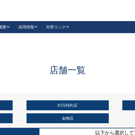
概要
採用情報
外部リンク
YouTube
Instagram
採用
キーレックスカタログ請求
の製品組み立て等
請求フォームはこちら
古代・古代NEO
レバーハンドル
Vi-Clear
古代・古代NEO
飾錠
導入事例一覧
抗ウイルス・抗菌製品
導入事例一覧
Facebook
LinkedIn
店舗一覧
00 / 1100から簡単に交換できるキーレックス4000を
日本ロック工業会
売開始しました。
外部サイト
く見る
KSS特約店
例
長期住宅使用部材標準化推進協議会
外部サイト
金物店
以下から選択して