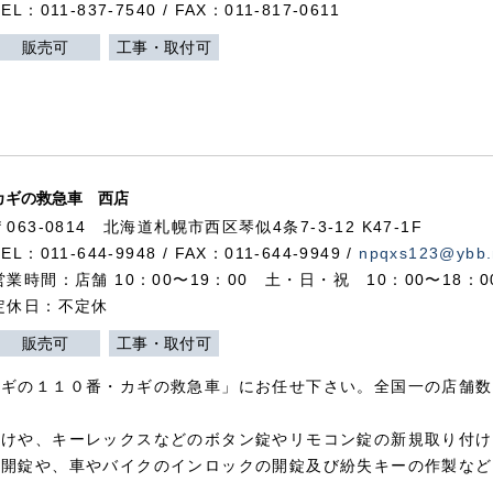
TEL：011-837-7540 / FAX：011-817-0611
販売可
工事・取付可
カギの救急車 西店
〒063-0814 北海道札幌市西区琴似4条7-3-12 K47-1F
TEL：011-644-9948 / FAX：011-644-9949 /
npqxs123@ybb.
営業時間：店舗 10：00〜19：00 土・日・祝 10：00〜18：
定休日：不定休
販売可
工事・取付可
カギの１１０番・カギの救急車」にお任せ下さい。全国一の店舗数
付けや、キーレックスなどのボタン錠やリモコン錠の新規取り付け
の開錠や、車やバイクのインロックの開錠及び紛失キーの作製など