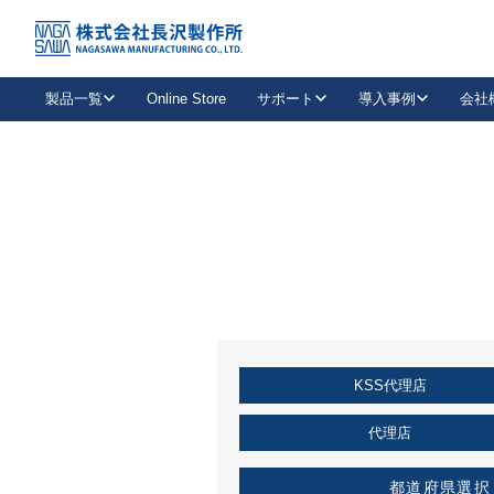
トップ
KSS加盟店・取扱店情報
店舗一覧
製品一覧
Online Store
サポート
導入事例
会社
新卒採用
会社情報
事業内容
中途採用
お問い合わせ
社会貢献活動
パート
2026年度採用情報
キャリア採用・専門職
メールフォームはこちら
工場で
キーレックス
レバーハンドル
キーレックス
機械式ボタン錠
室内用ドアハンドル
導入事例一覧
装
メールニュース
製品検索
お知らせ一覧
よくある質問（FAQ）
特集
簡単診断
教育機関
21
お客様に適したキーレックスをお探しいただけます。
廃番品情報
発
医療機関
品番から探す
取扱店情報
キーレックスを品番からお探しいただけます。
詳し
KSS代理店
企業様採用事
お役立ち情報
代理店
都道府県選択