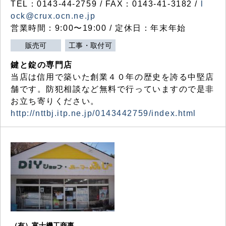
TEL：0143-44-2759 / FAX：0143-41-3182 /
l
ock@crux.ocn.ne.jp
営業時間：9:00〜19:00 / 定休日：年末年始
販売可
工事・取付可
鍵と錠の専門店
当店は信用で築いた創業４０年の歴史を誇る中堅店
舗です。防犯相談など無料で行っていますので是非
お立ち寄りください。
http://nttbj.itp.ne.jp/0143442759/index.html
（有）富士機工商事