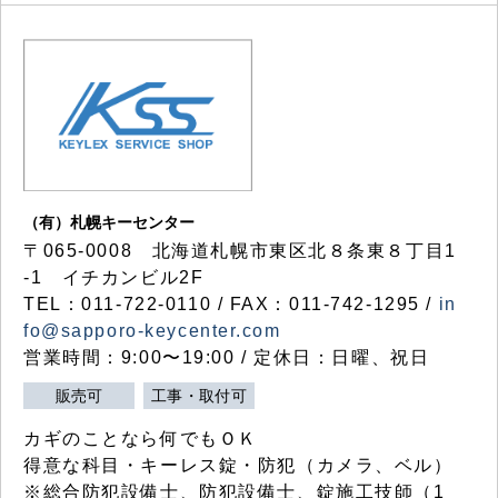
（有）札幌キーセンター
〒065-0008 北海道札幌市東区北８条東８丁目1
-1 イチカンビル2F
TEL：011-722-0110 / FAX：011-742-1295 /
in
fo@sapporo-keycenter.com
営業時間：9:00〜19:00 / 定休日：日曜、祝日
販売可
工事・取付可
カギのことなら何でもＯＫ
得意な科目・キーレス錠・防犯（カメラ、ベル）
※総合防犯設備士、防犯設備士、錠施工技師（1