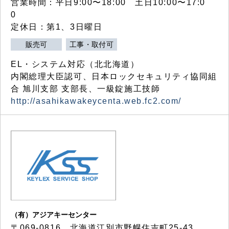
営業時間：平日9:00〜18:00 土日10:00〜17:0
0
定休日：第1、3日曜日
販売可
工事・取付可
EL・システム対応（北北海道）
内閣総理大臣認可、日本ロックセキュリティ協同組
合 旭川支部 支部長、一級錠施工技師
http://asahikawakeycenta.web.fc2.com/
（有）アジアキーセンター
〒069-0816 北海道江別市野幌住吉町25-43