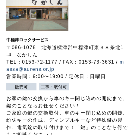
中標津ロックサービス
〒086-1078 北海道標津郡中標津町東３８条北1
-4 なかしん
TEL：0153-72-1177 / FAX：0153-73-3631 /
m
assa@aurens.or.jp
営業時間：9:00〜19:00 / 定休日：日曜日
販売可
工事・取付可
お家の鍵の交換から車のキー閉じ込めの開錠まで、
鍵のことならお任せください！
ご家庭の鍵の交換取付、車のキー閉じ込めの開錠、
紛失キーの作成、ディンプルキーなど特殊鍵の製
作、電気錠の取り付けまで！「鍵」のことなら何で
もご相談ください！