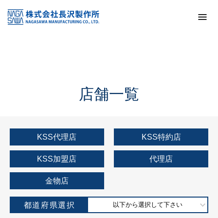
トップ
KSS加盟店・取扱店情報
店舗一覧
店舗一覧
KSS代理店
KSS特約店
KSS加盟店
代理店
金物店
都道府県選択
以下から選択して下さい