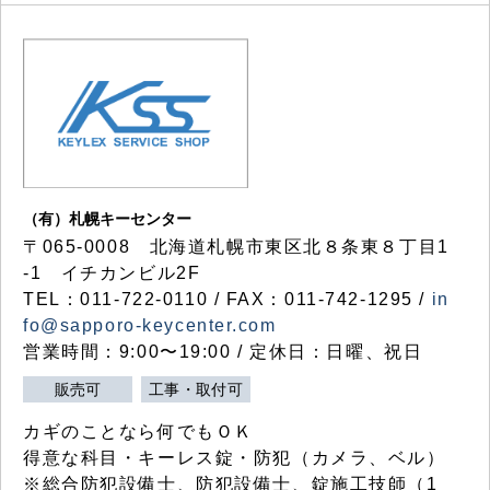
（有）札幌キーセンター
〒065-0008 北海道札幌市東区北８条東８丁目1
-1 イチカンビル2F
TEL：011-722-0110 / FAX：011-742-1295 /
in
fo@sapporo-keycenter.com
営業時間：9:00〜19:00 / 定休日：日曜、祝日
販売可
工事・取付可
カギのことなら何でもＯＫ
得意な科目・キーレス錠・防犯（カメラ、ベル）
※総合防犯設備士、防犯設備士、錠施工技師（1