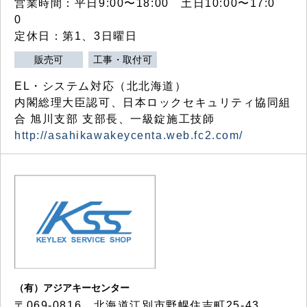
営業時間：平日9:00〜18:00 土日10:00〜17:0
0
定休日：第1、3日曜日
販売可
工事・取付可
EL・システム対応（北北海道）
内閣総理大臣認可、日本ロックセキュリティ協同組
合 旭川支部 支部長、一級錠施工技師
http://asahikawakeycenta.web.fc2.com/
（有）アジアキーセンター
〒069-0816 北海道江別市野幌住吉町25-43