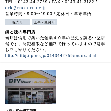
TEL：0143-44-2759 / FAX：0143-41-3182 /
l
ock@crux.ocn.ne.jp
営業時間：9:00〜19:00 / 定休日：年末年始
販売可
工事・取付可
鍵と錠の専門店
当店は信用で築いた創業４０年の歴史を誇る中堅店
舗です。防犯相談など無料で行っていますので是非
お立ち寄りください。
http://nttbj.itp.ne.jp/0143442759/index.html
（有）富士機工商事