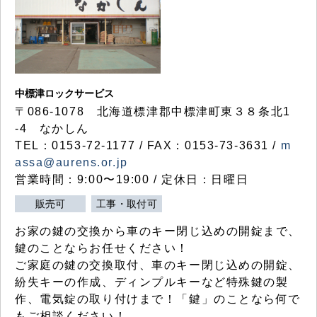
中標津ロックサービス
〒086-1078 北海道標津郡中標津町東３８条北1
-4 なかしん
TEL：0153-72-1177 / FAX：0153-73-3631 /
m
assa@aurens.or.jp
営業時間：9:00〜19:00 / 定休日：日曜日
販売可
工事・取付可
お家の鍵の交換から車のキー閉じ込めの開錠まで、
鍵のことならお任せください！
ご家庭の鍵の交換取付、車のキー閉じ込めの開錠、
紛失キーの作成、ディンプルキーなど特殊鍵の製
作、電気錠の取り付けまで！「鍵」のことなら何で
もご相談ください！