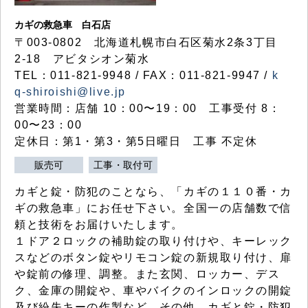
カギの救急車 白石店
〒003-0802 北海道札幌市白石区菊水2条3丁目
2-18 アビタシオン菊水
TEL：011-821-9948 / FAX：011-821-9947 /
k
q-shiroishi@live.jp
営業時間：店舗 10：00〜19：00 工事受付 8：
00〜23：00
定休日：第1・第3・第5日曜日 工事 不定休
販売可
工事・取付可
カギと錠・防犯のことなら、「カギの１１０番・カ
ギの救急車」にお任せ下さい。全国一の店舗数で信
頼と技術をお届けいたします。
１ドア２ロックの補助錠の取り付けや、キーレック
スなどのボタン錠やリモコン錠の新規取り付け、扉
や錠前の修理、調整。また玄関、ロッカー、デス
ク、金庫の開錠や、車やバイクのインロックの開錠
及び紛失キーの作製など、その他、カギと錠・防犯