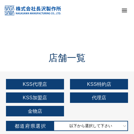
トップ
KSS加盟店・取扱店情報
店舗一覧
店舗一覧
KSS代理店
KSS特約店
KSS加盟店
代理店
金物店
都道府県選択
以下から選択して下さい