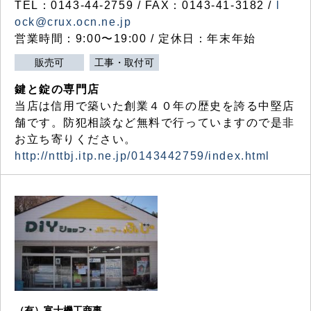
TEL：0143-44-2759 / FAX：0143-41-3182 /
l
ock@crux.ocn.ne.jp
営業時間：9:00〜19:00 / 定休日：年末年始
販売可
工事・取付可
鍵と錠の専門店
当店は信用で築いた創業４０年の歴史を誇る中堅店
舗です。防犯相談など無料で行っていますので是非
お立ち寄りください。
http://nttbj.itp.ne.jp/0143442759/index.html
（有）富士機工商事