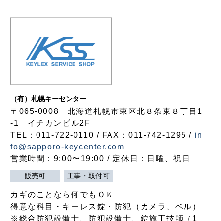
（有）札幌キーセンター
〒065-0008 北海道札幌市東区北８条東８丁目1
-1 イチカンビル2F
TEL：011-722-0110 / FAX：011-742-1295 /
in
fo@sapporo-keycenter.com
営業時間：9:00〜19:00 / 定休日：日曜、祝日
販売可
工事・取付可
カギのことなら何でもＯＫ
得意な科目・キーレス錠・防犯（カメラ、ベル）
※総合防犯設備士、防犯設備士、錠施工技師（1