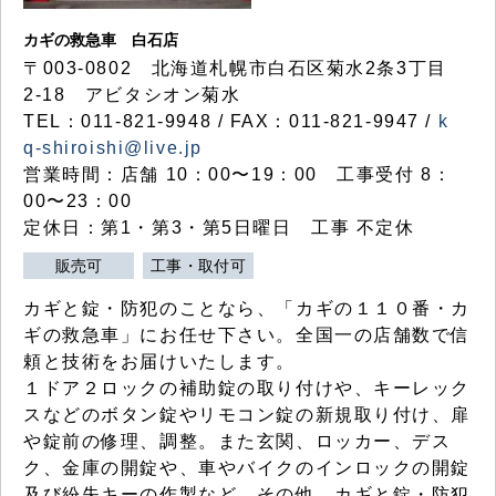
カギの救急車 白石店
〒003-0802 北海道札幌市白石区菊水2条3丁目
2-18 アビタシオン菊水
TEL：011-821-9948 / FAX：011-821-9947 /
k
q-shiroishi@live.jp
営業時間：店舗 10：00〜19：00 工事受付 8：
00〜23：00
定休日：第1・第3・第5日曜日 工事 不定休
販売可
工事・取付可
カギと錠・防犯のことなら、「カギの１１０番・カ
ギの救急車」にお任せ下さい。全国一の店舗数で信
頼と技術をお届けいたします。
１ドア２ロックの補助錠の取り付けや、キーレック
スなどのボタン錠やリモコン錠の新規取り付け、扉
や錠前の修理、調整。また玄関、ロッカー、デス
ク、金庫の開錠や、車やバイクのインロックの開錠
及び紛失キーの作製など、その他、カギと錠・防犯