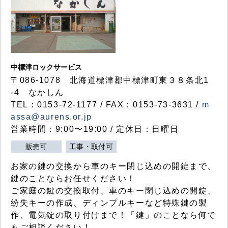
中標津ロックサービス
〒086-1078 北海道標津郡中標津町東３８条北1
-4 なかしん
TEL：0153-72-1177 / FAX：0153-73-3631 /
m
assa@aurens.or.jp
営業時間：9:00〜19:00 / 定休日：日曜日
販売可
工事・取付可
お家の鍵の交換から車のキー閉じ込めの開錠まで、
鍵のことならお任せください！
ご家庭の鍵の交換取付、車のキー閉じ込めの開錠、
紛失キーの作成、ディンプルキーなど特殊鍵の製
作、電気錠の取り付けまで！「鍵」のことなら何で
もご相談ください！