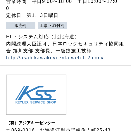
営業時間：平日9:00〜18:00 土日10:00〜17:0
0
定休日：第1、3日曜日
販売可
工事・取付可
EL・システム対応（北北海道）
内閣総理大臣認可、日本ロックセキュリティ協同組
合 旭川支部 支部長、一級錠施工技師
http://asahikawakeycenta.web.fc2.com/
（有）アジアキーセンター
〒069-0816 北海道江別市野幌住吉町25-43