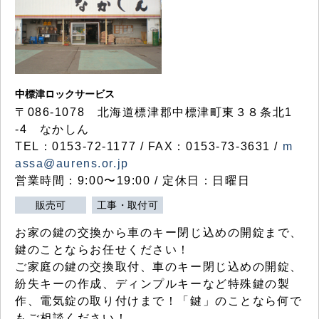
中標津ロックサービス
〒086-1078 北海道標津郡中標津町東３８条北1
-4 なかしん
TEL：0153-72-1177 / FAX：0153-73-3631 /
m
assa@aurens.or.jp
営業時間：9:00〜19:00 / 定休日：日曜日
販売可
工事・取付可
お家の鍵の交換から車のキー閉じ込めの開錠まで、
鍵のことならお任せください！
ご家庭の鍵の交換取付、車のキー閉じ込めの開錠、
紛失キーの作成、ディンプルキーなど特殊鍵の製
作、電気錠の取り付けまで！「鍵」のことなら何で
もご相談ください！