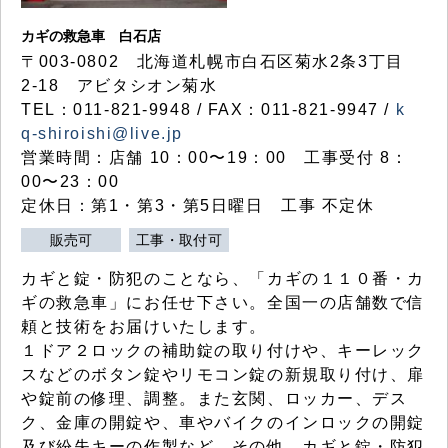
カギの救急車 白石店
〒003-0802 北海道札幌市白石区菊水2条3丁目
2-18 アビタシオン菊水
TEL：011-821-9948 / FAX：011-821-9947 /
k
q-shiroishi@live.jp
営業時間：店舗 10：00〜19：00 工事受付 8：
00〜23：00
定休日：第1・第3・第5日曜日 工事 不定休
販売可
工事・取付可
カギと錠・防犯のことなら、「カギの１１０番・カ
ギの救急車」にお任せ下さい。全国一の店舗数で信
頼と技術をお届けいたします。
１ドア２ロックの補助錠の取り付けや、キーレック
スなどのボタン錠やリモコン錠の新規取り付け、扉
や錠前の修理、調整。また玄関、ロッカー、デス
ク、金庫の開錠や、車やバイクのインロックの開錠
及び紛失キーの作製など、その他、カギと錠・防犯