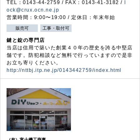
TEL：0143-44-2759 / FAX：0143-41-3182 /
l
ock@crux.ocn.ne.jp
営業時間：9:00〜19:00 / 定休日：年末年始
販売可
工事・取付可
鍵と錠の専門店
当店は信用で築いた創業４０年の歴史を誇る中堅店
舗です。防犯相談など無料で行っていますので是非
お立ち寄りください。
http://nttbj.itp.ne.jp/0143442759/index.html
（有）富士機工商事