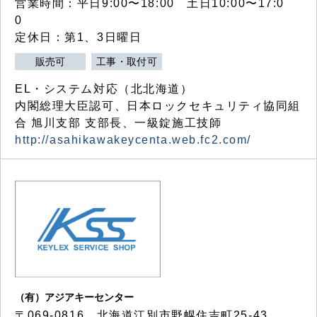
営業時間：平日9:00〜18:00 土日10:00〜17:0
0
定休日：第1、3日曜日
販売可
工事・取付可
EL・システム対応（北北海道）
内閣総理大臣認可、日本ロックセキュリティ協同組
合 旭川支部 支部長、一級錠施工技師
http://asahikawakeycenta.web.fc2.com/
（有）アジアキーセンター
〒069-0816 北海道江別市野幌住吉町25-43