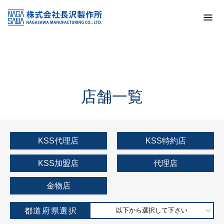
トップ
KSS加盟店・取扱店情報
店舗一覧
店舗一覧
KSS代理店
KSS特約店
KSS加盟店
代理店
金物店
都道府県選択
以下から選択して下さい