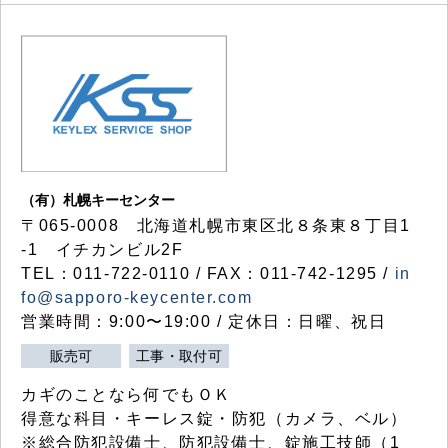
（有）札幌キーセンター
〒065-0008 北海道札幌市東区北８条東８丁目1
-1 イチカンビル2F
TEL：011-722-0110 / FAX：011-742-1295 /
in
fo@sapporo-keycenter.com
営業時間：9:00〜19:00 / 定休日：日曜、祝日
販売可
工事・取付可
カギのことなら何でもＯＫ
得意な科目・キーレス錠・防犯（カメラ、ベル）
※総合防犯設備士、防犯設備士、錠施工技師（1