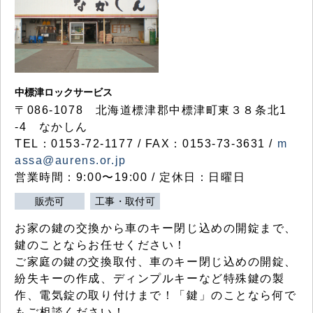
中標津ロックサービス
〒086-1078 北海道標津郡中標津町東３８条北1
-4 なかしん
TEL：0153-72-1177 / FAX：0153-73-3631 /
m
assa@aurens.or.jp
営業時間：9:00〜19:00 / 定休日：日曜日
販売可
工事・取付可
お家の鍵の交換から車のキー閉じ込めの開錠まで、
鍵のことならお任せください！
ご家庭の鍵の交換取付、車のキー閉じ込めの開錠、
紛失キーの作成、ディンプルキーなど特殊鍵の製
作、電気錠の取り付けまで！「鍵」のことなら何で
もご相談ください！