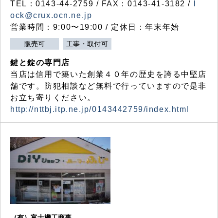
TEL：0143-44-2759 / FAX：0143-41-3182 /
l
ock@crux.ocn.ne.jp
営業時間：9:00〜19:00 / 定休日：年末年始
販売可
工事・取付可
鍵と錠の専門店
当店は信用で築いた創業４０年の歴史を誇る中堅店
舗です。防犯相談など無料で行っていますので是非
お立ち寄りください。
http://nttbj.itp.ne.jp/0143442759/index.html
（有）富士機工商事