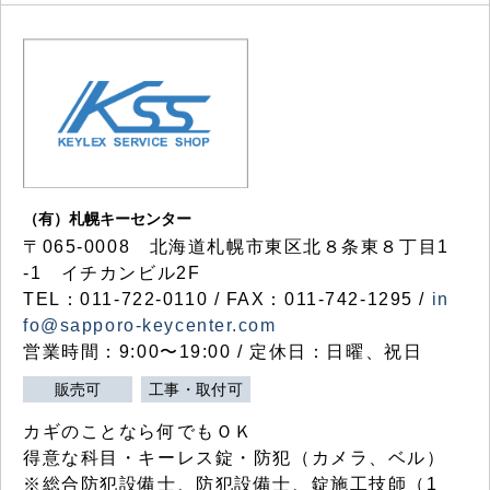
（有）札幌キーセンター
〒065-0008 北海道札幌市東区北８条東８丁目1
-1 イチカンビル2F
TEL：011-722-0110 / FAX：011-742-1295 /
in
fo@sapporo-keycenter.com
営業時間：9:00〜19:00 / 定休日：日曜、祝日
販売可
工事・取付可
カギのことなら何でもＯＫ
得意な科目・キーレス錠・防犯（カメラ、ベル）
※総合防犯設備士、防犯設備士、錠施工技師（1