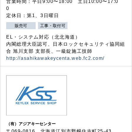
営業時間：平日9:00〜18:00 土日10:00〜17:0
0
定休日：第1、3日曜日
販売可
工事・取付可
EL・システム対応（北北海道）
内閣総理大臣認可、日本ロックセキュリティ協同組
合 旭川支部 支部長、一級錠施工技師
http://asahikawakeycenta.web.fc2.com/
（有）アジアキーセンター
〒069-0816 北海道江別市野幌住吉町25-43