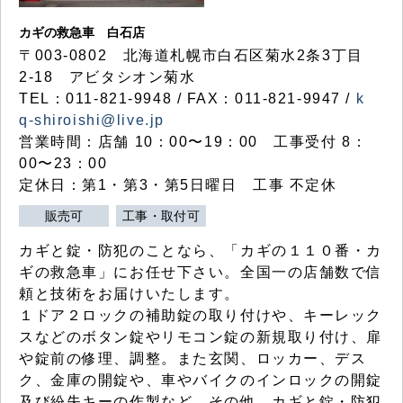
カギの救急車 白石店
〒003-0802 北海道札幌市白石区菊水2条3丁目
2-18 アビタシオン菊水
TEL：011-821-9948 / FAX：011-821-9947 /
k
q-shiroishi@live.jp
営業時間：店舗 10：00〜19：00 工事受付 8：
00〜23：00
定休日：第1・第3・第5日曜日 工事 不定休
販売可
工事・取付可
カギと錠・防犯のことなら、「カギの１１０番・カ
ギの救急車」にお任せ下さい。全国一の店舗数で信
頼と技術をお届けいたします。
１ドア２ロックの補助錠の取り付けや、キーレック
スなどのボタン錠やリモコン錠の新規取り付け、扉
や錠前の修理、調整。また玄関、ロッカー、デス
ク、金庫の開錠や、車やバイクのインロックの開錠
及び紛失キーの作製など、その他、カギと錠・防犯