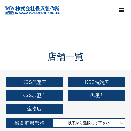
トップ
KSS加盟店・取扱店情報
店舗一覧
店舗一覧
KSS代理店
KSS特約店
KSS加盟店
代理店
金物店
都道府県選択
以下から選択して下さい