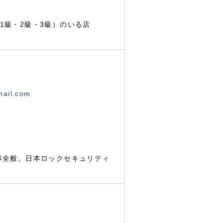
1級・2級・3級）のいる店
mail.com
事全般。日本ロックセキュリティ