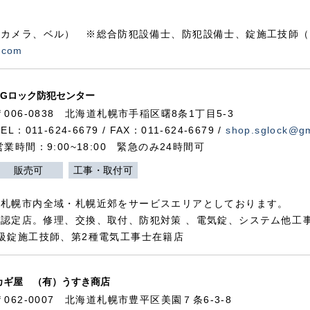
カメラ、ベル） ※総合防犯設備士、防犯設備士、錠施工技師（
.com
SGロック防犯センター
〒006-0838 北海道札幌市手稲区曙8条1丁目5-3
TEL：011-624-6679 / FAX：011-624-6679 /
shop.sglock@g
営業時間：9:00~18:00 緊急のみ24時間可
販売可
工事・取付可
、札幌市内全域・札幌近郊をサービスエリアとしております。
認定店。修理、交換、取付、防犯対策 、電気錠、システム他工
級錠施工技師、第2種電気工事士在籍店
カギ屋 （有）うすき商店
〒062-0007 北海道札幌市豊平区美園７条6-3-8