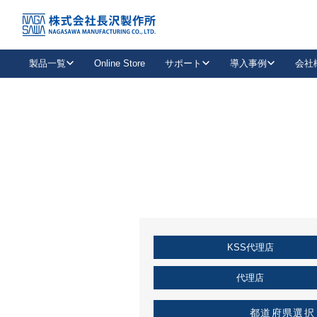
トップ
KSS加盟店・取扱店情報
店舗一覧
製品一覧
Online Store
サポート
導入事例
会社
新卒採用
会社情報
事業内容
中途採用
お問い合わせ
社会貢献活動
パート
2026年度採用情報
キャリア採用・専門職
メールフォームはこちら
工場で
キーレックス
レバーハンドル
キーレックス
機械式ボタン錠
室内用ドアハンドル
導入事例一覧
装
メールニュース
製品検索
お知らせ一覧
よくある質問（FAQ）
特集
簡単診断
教育機関
21
お客様に適したキーレックスをお探しいただけます。
廃番品情報
発
医療機関
品番から探す
取扱店情報
キーレックスを品番からお探しいただけます。
詳し
KSS代理店
企業様採用事
お役立ち情報
代理店
都道府県選択