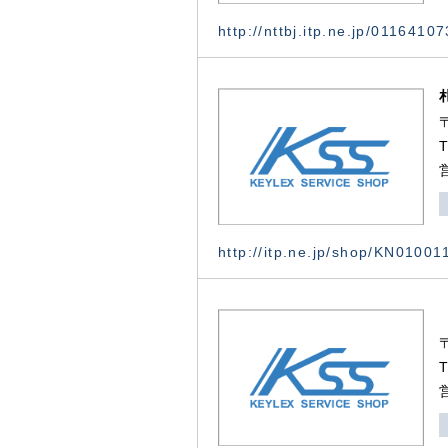
http://nttbj.itp.ne.jp/0116410
http://itp.ne.jp/shop/KN0100