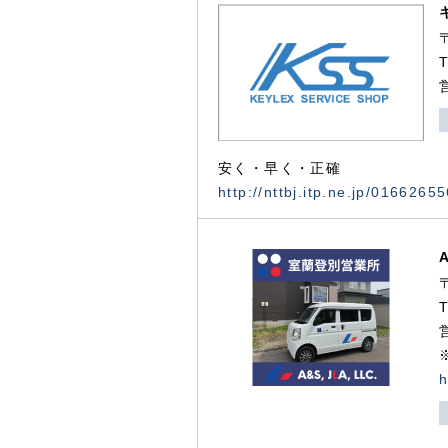
安く・早く・正確
http://nttbj.itp.ne.jp/0166265
h