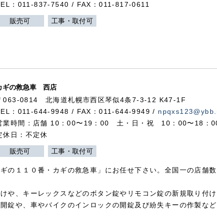
TEL：011-837-7540 / FAX：011-817-0611
販売可
工事・取付可
カギの救急車 西店
〒063-0814 北海道札幌市西区琴似4条7-3-12 K47-1F
TEL：011-644-9948 / FAX：011-644-9949 /
npqxs123@ybb.
営業時間：店舗 10：00〜19：00 土・日・祝 10：00〜18：
定休日：不定休
販売可
工事・取付可
カギの１１０番・カギの救急車」にお任せ下さい。全国一の店舗数
付けや、キーレックスなどのボタン錠やリモコン錠の新規取り付け
の開錠や、車やバイクのインロックの開錠及び紛失キーの作製など