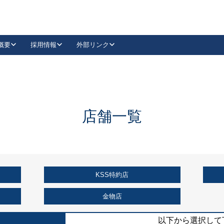
概要
採用情報
外部リンク
YouTube
Instagram
採用
キーレックスカタログ請求
の製品組み立て等
請求フォームはこちら
古代・古代NEO
レバーハンドル
Vi-Clear
古代・古代NEO
飾錠
導入事例一覧
抗ウイルス・抗菌製品
導入事例一覧
Facebook
LinkedIn
店舗一覧
00 / 1100から簡単に交換できるキーレックス4000を
日本ロック工業会
売開始しました。
外部サイト
く見る
KSS特約店
例
長期住宅使用部材標準化推進協議会
外部サイト
金物店
以下から選択して