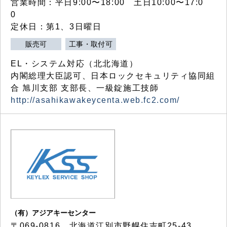
営業時間：平日9:00〜18:00 土日10:00〜17:0
0
定休日：第1、3日曜日
販売可
工事・取付可
EL・システム対応（北北海道）
内閣総理大臣認可、日本ロックセキュリティ協同組
合 旭川支部 支部長、一級錠施工技師
http://asahikawakeycenta.web.fc2.com/
（有）アジアキーセンター
〒069-0816 北海道江別市野幌住吉町25-43