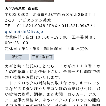
カギの救急車 白石店
〒003-0802 北海道札幌市白石区菊水2条3丁目
2-18 アビタシオン菊水
TEL：011-821-9948 / FAX：011-821-9947 /
k
q-shiroishi@live.jp
営業時間：店舗 10：00〜19：00 工事受付 8：
00〜23：00
定休日：第1・第3・第5日曜日 工事 不定休
販売可
工事・取付可
カギと錠・防犯のことなら、「カギの１１０番・カ
ギの救急車」にお任せ下さい。全国一の店舗数で信
頼と技術をお届けいたします。
１ドア２ロックの補助錠の取り付けや、キーレック
スなどのボタン錠やリモコン錠の新規取り付け、扉
や錠前の修理、調整。また玄関、ロッカー、デス
ク、金庫の開錠や、車やバイクのインロックの開錠
及び紛失キーの作製など、その他、カギと錠・防犯