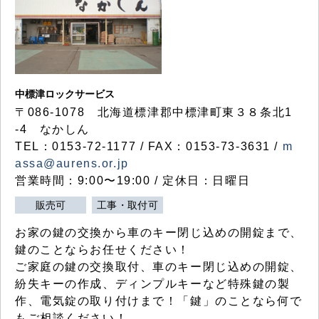
中標津ロックサービス
〒086-1078 北海道標津郡中標津町東３８条北1
-4 なかしん
TEL：0153-72-1177 / FAX：0153-73-3631 /
m
assa@aurens.or.jp
営業時間：9:00〜19:00 / 定休日：日曜日
販売可
工事・取付可
お家の鍵の交換から車のキー閉じ込めの開錠まで、
鍵のことならお任せください！
ご家庭の鍵の交換取付、車のキー閉じ込めの開錠、
紛失キーの作成、ディンプルキーなど特殊鍵の製
作、電気錠の取り付けまで！「鍵」のことなら何で
もご相談ください！