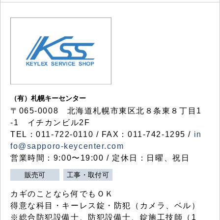
（有）札幌キーセンター
〒065-0008 北海道札幌市東区北８条東８丁目1
-1 イチカンビル2F
TEL：011-722-0110 / FAX：011-742-1295 /
in
fo@sapporo-keycenter.com
営業時間：9:00〜19:00 / 定休日：日曜、祝日
販売可
工事・取付可
カギのことなら何でもＯＫ
得意な科目・キーレス錠・防犯（カメラ、ベル）
※総合防犯設備士、防犯設備士、錠施工技師（1