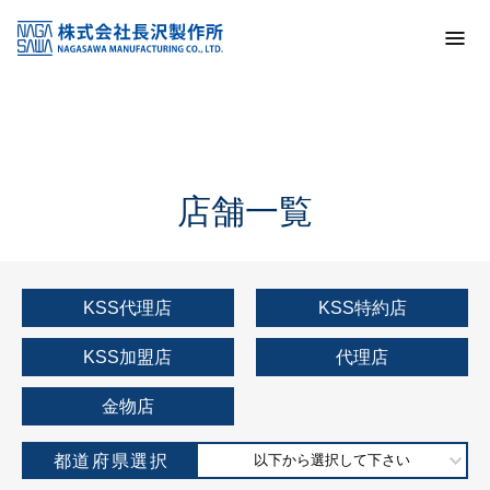
トップ
KSS加盟店・取扱店情報
店舗一覧
店舗一覧
KSS代理店
KSS特約店
KSS加盟店
代理店
金物店
都道府県選択
以下から選択して下さい