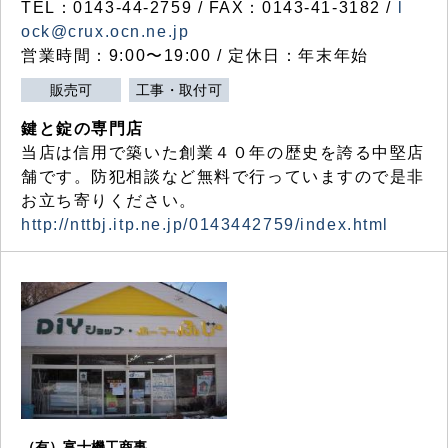
TEL：0143-44-2759 / FAX：0143-41-3182 /
l
ock@crux.ocn.ne.jp
営業時間：9:00〜19:00 / 定休日：年末年始
販売可
工事・取付可
鍵と錠の専門店
当店は信用で築いた創業４０年の歴史を誇る中堅店
舗です。防犯相談など無料で行っていますので是非
お立ち寄りください。
http://nttbj.itp.ne.jp/0143442759/index.html
（有）富士機工商事