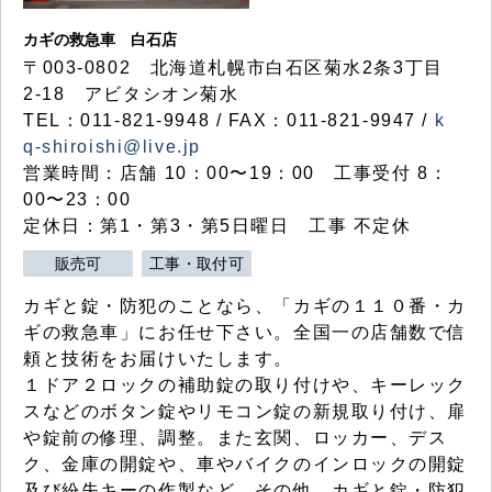
カギの救急車 白石店
〒003-0802 北海道札幌市白石区菊水2条3丁目
2-18 アビタシオン菊水
TEL：011-821-9948 / FAX：011-821-9947 /
k
q-shiroishi@live.jp
営業時間：店舗 10：00〜19：00 工事受付 8：
00〜23：00
定休日：第1・第3・第5日曜日 工事 不定休
販売可
工事・取付可
カギと錠・防犯のことなら、「カギの１１０番・カ
ギの救急車」にお任せ下さい。全国一の店舗数で信
頼と技術をお届けいたします。
１ドア２ロックの補助錠の取り付けや、キーレック
スなどのボタン錠やリモコン錠の新規取り付け、扉
や錠前の修理、調整。また玄関、ロッカー、デス
ク、金庫の開錠や、車やバイクのインロックの開錠
及び紛失キーの作製など、その他、カギと錠・防犯