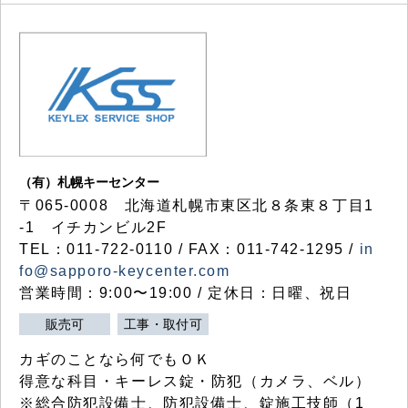
（有）札幌キーセンター
〒065-0008 北海道札幌市東区北８条東８丁目1
-1 イチカンビル2F
TEL：011-722-0110 / FAX：011-742-1295 /
in
fo@sapporo-keycenter.com
営業時間：9:00〜19:00 / 定休日：日曜、祝日
販売可
工事・取付可
カギのことなら何でもＯＫ
得意な科目・キーレス錠・防犯（カメラ、ベル）
※総合防犯設備士、防犯設備士、錠施工技師（1