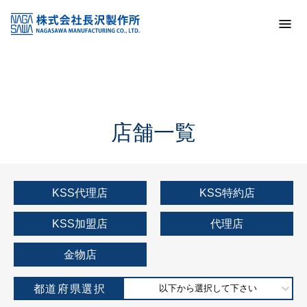
トップ
KSS加盟店・取扱店情報
店舗一覧
店舗一覧
KSS代理店
KSS特約店
KSS加盟店
代理店
金物店
都道府県選択
以下から選択して下さい