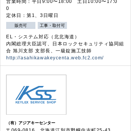
営業時間：平日9:00〜18:00 土日10:00〜17:0
0
定休日：第1、3日曜日
販売可
工事・取付可
EL・システム対応（北北海道）
内閣総理大臣認可、日本ロックセキュリティ協同組
合 旭川支部 支部長、一級錠施工技師
http://asahikawakeycenta.web.fc2.com/
（有）アジアキーセンター
〒069-0816 北海道江別市野幌住吉町25-43