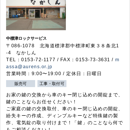
中標津ロックサービス
〒086-1078 北海道標津郡中標津町東３８条北1
-4 なかしん
TEL：0153-72-1177 / FAX：0153-73-3631 /
m
assa@aurens.or.jp
営業時間：9:00〜19:00 / 定休日：日曜日
販売可
工事・取付可
お家の鍵の交換から車のキー閉じ込めの開錠まで、
鍵のことならお任せください！
ご家庭の鍵の交換取付、車のキー閉じ込めの開錠、
紛失キーの作成、ディンプルキーなど特殊鍵の製
作、電気錠の取り付けまで！「鍵」のことなら何で
もご相談ください！