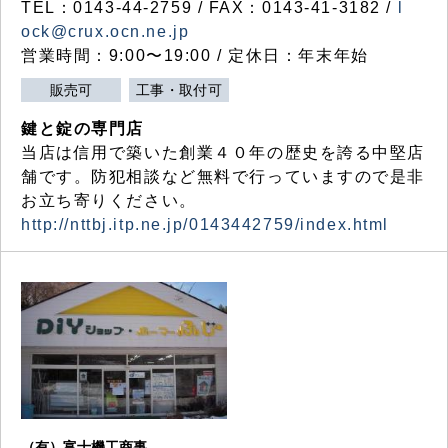
TEL：0143-44-2759 / FAX：0143-41-3182 /
l
ock@crux.ocn.ne.jp
営業時間：9:00〜19:00 / 定休日：年末年始
販売可
工事・取付可
鍵と錠の専門店
当店は信用で築いた創業４０年の歴史を誇る中堅店
舗です。防犯相談など無料で行っていますので是非
お立ち寄りください。
http://nttbj.itp.ne.jp/0143442759/index.html
（有）富士機工商事