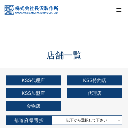
トップ
KSS加盟店・取扱店情報
店舗一覧
店舗一覧
KSS代理店
KSS特約店
KSS加盟店
代理店
金物店
都道府県選択
以下から選択して下さい