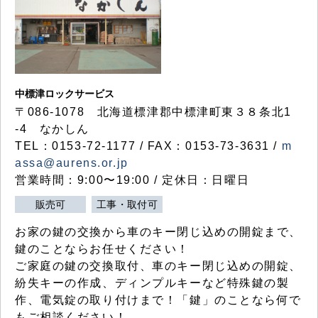
中標津ロックサービス
〒086-1078 北海道標津郡中標津町東３８条北1
-4 なかしん
TEL：0153-72-1177 / FAX：0153-73-3631 /
m
assa@aurens.or.jp
営業時間：9:00〜19:00 / 定休日：日曜日
販売可
工事・取付可
お家の鍵の交換から車のキー閉じ込めの開錠まで、
鍵のことならお任せください！
ご家庭の鍵の交換取付、車のキー閉じ込めの開錠、
紛失キーの作成、ディンプルキーなど特殊鍵の製
作、電気錠の取り付けまで！「鍵」のことなら何で
もご相談ください！