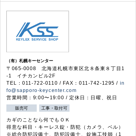
（有）札幌キーセンター
〒065-0008 北海道札幌市東区北８条東８丁目1
-1 イチカンビル2F
TEL：011-722-0110 / FAX：011-742-1295 /
in
fo@sapporo-keycenter.com
営業時間：9:00〜19:00 / 定休日：日曜、祝日
販売可
工事・取付可
カギのことなら何でもＯＫ
得意な科目・キーレス錠・防犯（カメラ、ベル）
※総合防犯設備士、防犯設備士、錠施工技師（1