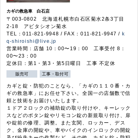
カギの救急車 白石店
〒003-0802 北海道札幌市白石区菊水2条3丁目
2-18 アビタシオン菊水
TEL：011-821-9948 / FAX：011-821-9947 /
k
q-shiroishi@live.jp
営業時間：店舗 10：00〜19：00 工事受付 8：
00〜23：00
定休日：第1・第3・第5日曜日 工事 不定休
販売可
工事・取付可
カギと錠・防犯のことなら、「カギの１１０番・カ
ギの救急車」にお任せ下さい。全国一の店舗数で信
頼と技術をお届けいたします。
１ドア２ロックの補助錠の取り付けや、キーレック
スなどのボタン錠やリモコン錠の新規取り付け、扉
や錠前の修理、調整。また玄関、ロッカー、デス
ク、金庫の開錠や、車やバイクのインロックの開錠
及び紛失キーの作製など、その他、カギと錠・防犯