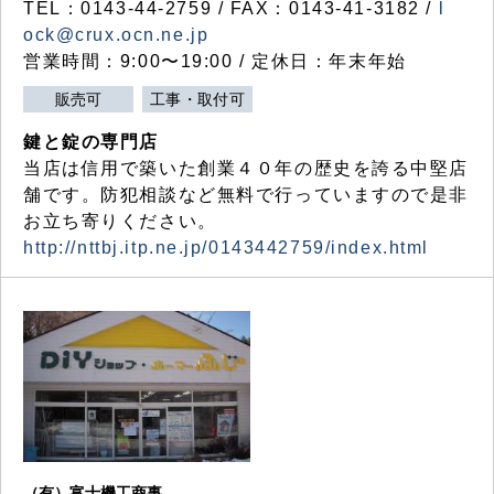
TEL：0143-44-2759 / FAX：0143-41-3182 /
l
ock@crux.ocn.ne.jp
営業時間：9:00〜19:00 / 定休日：年末年始
販売可
工事・取付可
鍵と錠の専門店
当店は信用で築いた創業４０年の歴史を誇る中堅店
舗です。防犯相談など無料で行っていますので是非
お立ち寄りください。
http://nttbj.itp.ne.jp/0143442759/index.html
（有）富士機工商事