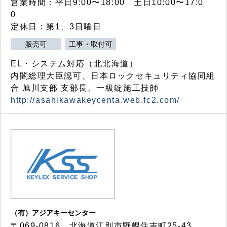
営業時間：平日9:00〜18:00 土日10:00〜17:0
0
定休日：第1、3日曜日
販売可
工事・取付可
EL・システム対応（北北海道）
内閣総理大臣認可、日本ロックセキュリティ協同組
合 旭川支部 支部長、一級錠施工技師
http://asahikawakeycenta.web.fc2.com/
（有）アジアキーセンター
〒069-0816 北海道江別市野幌住吉町25-43