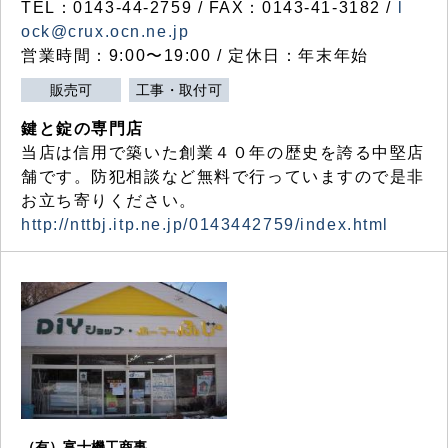
TEL：0143-44-2759 / FAX：0143-41-3182 /
l
ock@crux.ocn.ne.jp
営業時間：9:00〜19:00 / 定休日：年末年始
販売可
工事・取付可
鍵と錠の専門店
当店は信用で築いた創業４０年の歴史を誇る中堅店
舗です。防犯相談など無料で行っていますので是非
お立ち寄りください。
http://nttbj.itp.ne.jp/0143442759/index.html
（有）富士機工商事