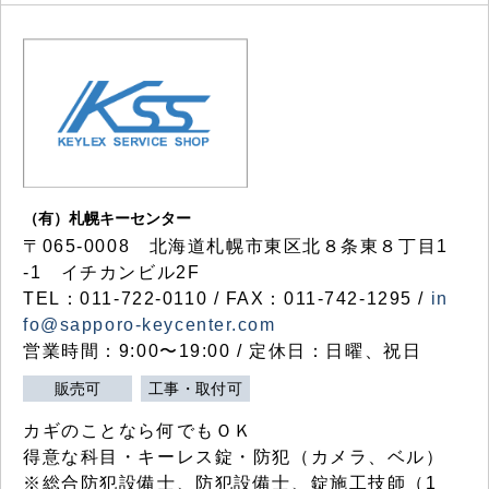
（有）札幌キーセンター
〒065-0008 北海道札幌市東区北８条東８丁目1
-1 イチカンビル2F
TEL：011-722-0110 / FAX：011-742-1295 /
in
fo@sapporo-keycenter.com
営業時間：9:00〜19:00 / 定休日：日曜、祝日
販売可
工事・取付可
カギのことなら何でもＯＫ
得意な科目・キーレス錠・防犯（カメラ、ベル）
※総合防犯設備士、防犯設備士、錠施工技師（1