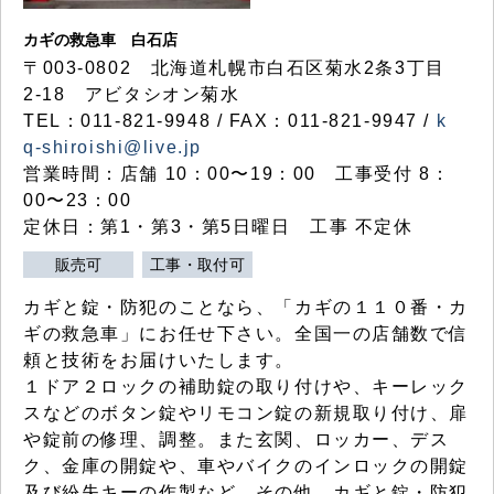
カギの救急車 白石店
〒003-0802 北海道札幌市白石区菊水2条3丁目
2-18 アビタシオン菊水
TEL：011-821-9948 / FAX：011-821-9947 /
k
q-shiroishi@live.jp
営業時間：店舗 10：00〜19：00 工事受付 8：
00〜23：00
定休日：第1・第3・第5日曜日 工事 不定休
販売可
工事・取付可
カギと錠・防犯のことなら、「カギの１１０番・カ
ギの救急車」にお任せ下さい。全国一の店舗数で信
頼と技術をお届けいたします。
１ドア２ロックの補助錠の取り付けや、キーレック
スなどのボタン錠やリモコン錠の新規取り付け、扉
や錠前の修理、調整。また玄関、ロッカー、デス
ク、金庫の開錠や、車やバイクのインロックの開錠
及び紛失キーの作製など、その他、カギと錠・防犯