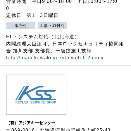
営業時間：平日9:00〜18:00 土日10:00〜17:0
0
定休日：第1、3日曜日
販売可
工事・取付可
EL・システム対応（北北海道）
内閣総理大臣認可、日本ロックセキュリティ協同組
合 旭川支部 支部長、一級錠施工技師
http://asahikawakeycenta.web.fc2.com/
（有）アジアキーセンター
〒069-0816 北海道江別市野幌住吉町25-43