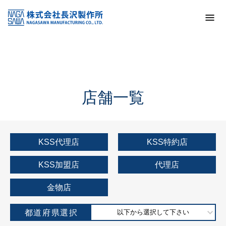
トップ
KSS加盟店・取扱店情報
店舗一覧
店舗一覧
KSS代理店
KSS特約店
KSS加盟店
代理店
金物店
都道府県選択
以下から選択して下さい