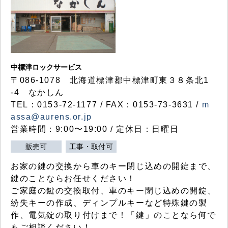
中標津ロックサービス
〒086-1078 北海道標津郡中標津町東３８条北1
-4 なかしん
TEL：0153-72-1177 / FAX：0153-73-3631 /
m
assa@aurens.or.jp
営業時間：9:00〜19:00 / 定休日：日曜日
販売可
工事・取付可
お家の鍵の交換から車のキー閉じ込めの開錠まで、
鍵のことならお任せください！
ご家庭の鍵の交換取付、車のキー閉じ込めの開錠、
紛失キーの作成、ディンプルキーなど特殊鍵の製
作、電気錠の取り付けまで！「鍵」のことなら何で
もご相談ください！