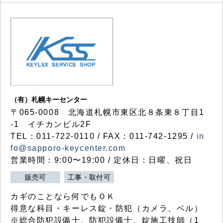
（有）札幌キーセンター
〒065-0008 北海道札幌市東区北８条東８丁目1
-1 イチカンビル2F
TEL：011-722-0110 / FAX：011-742-1295 /
in
fo@sapporo-keycenter.com
営業時間：9:00〜19:00 / 定休日：日曜、祝日
販売可
工事・取付可
カギのことなら何でもＯＫ
得意な科目・キーレス錠・防犯（カメラ、ベル）
※総合防犯設備士、防犯設備士、錠施工技師（1