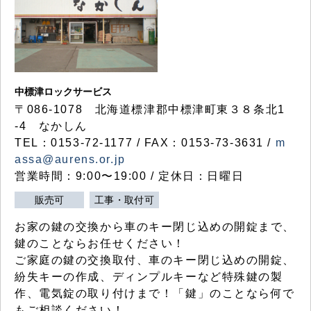
中標津ロックサービス
〒086-1078 北海道標津郡中標津町東３８条北1
-4 なかしん
TEL：0153-72-1177 / FAX：0153-73-3631 /
m
assa@aurens.or.jp
営業時間：9:00〜19:00 / 定休日：日曜日
販売可
工事・取付可
お家の鍵の交換から車のキー閉じ込めの開錠まで、
鍵のことならお任せください！
ご家庭の鍵の交換取付、車のキー閉じ込めの開錠、
紛失キーの作成、ディンプルキーなど特殊鍵の製
作、電気錠の取り付けまで！「鍵」のことなら何で
もご相談ください！