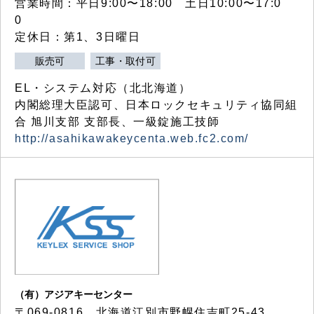
営業時間：平日9:00〜18:00 土日10:00〜17:0
0
定休日：第1、3日曜日
販売可
工事・取付可
EL・システム対応（北北海道）
内閣総理大臣認可、日本ロックセキュリティ協同組
合 旭川支部 支部長、一級錠施工技師
http://asahikawakeycenta.web.fc2.com/
（有）アジアキーセンター
〒069-0816 北海道江別市野幌住吉町25-43