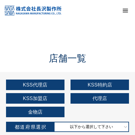
トップ
KSS加盟店・取扱店情報
店舗一覧
店舗一覧
KSS代理店
KSS特約店
KSS加盟店
代理店
金物店
都道府県選択
以下から選択して下さい