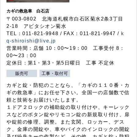
カギの救急車 白石店
〒003-0802 北海道札幌市白石区菊水2条3丁目
2-18 アビタシオン菊水
TEL：011-821-9948 / FAX：011-821-9947 /
k
q-shiroishi@live.jp
営業時間：店舗 10：00〜19：00 工事受付 8：
00〜23：00
定休日：第1・第3・第5日曜日 工事 不定休
販売可
工事・取付可
カギと錠・防犯のことなら、「カギの１１０番・カ
ギの救急車」にお任せ下さい。全国一の店舗数で信
頼と技術をお届けいたします。
１ドア２ロックの補助錠の取り付けや、キーレック
スなどのボタン錠やリモコン錠の新規取り付け、扉
や錠前の修理、調整。また玄関、ロッカー、デス
ク、金庫の開錠や、車やバイクのインロックの開錠
及び紛失キーの作製など、その他、カギと錠・防犯