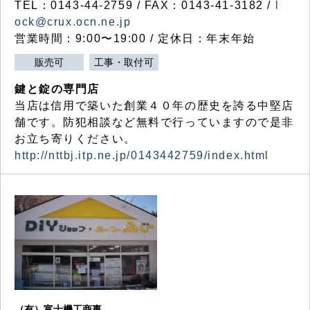
TEL：0143-44-2759 / FAX：0143-41-3182 /
l
ock@crux.ocn.ne.jp
営業時間：9:00〜19:00 / 定休日：年末年始
販売可
工事・取付可
鍵と錠の専門店
当店は信用で築いた創業４０年の歴史を誇る中堅店
舗です。防犯相談など無料で行っていますので是非
お立ち寄りください。
http://nttbj.itp.ne.jp/0143442759/index.html
（有）富士機工商事