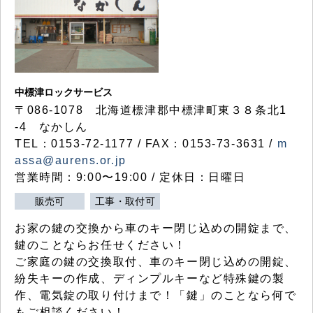
中標津ロックサービス
〒086-1078 北海道標津郡中標津町東３８条北1
-4 なかしん
TEL：0153-72-1177 / FAX：0153-73-3631 /
m
assa@aurens.or.jp
営業時間：9:00〜19:00 / 定休日：日曜日
販売可
工事・取付可
お家の鍵の交換から車のキー閉じ込めの開錠まで、
鍵のことならお任せください！
ご家庭の鍵の交換取付、車のキー閉じ込めの開錠、
紛失キーの作成、ディンプルキーなど特殊鍵の製
作、電気錠の取り付けまで！「鍵」のことなら何で
もご相談ください！