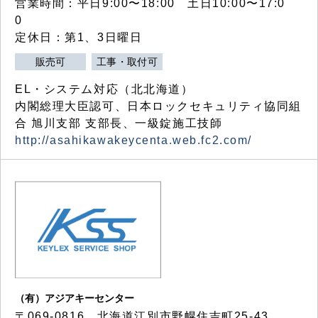
営業時間：平日9:00〜18:00 土日10:00〜17:0
0
定休日：第1、3日曜日
販売可
工事・取付可
EL・システム対応（北北海道）
内閣総理大臣認可、日本ロックセキュリティ協同組
合 旭川支部 支部長、一級錠施工技師
http://asahikawakeycenta.web.fc2.com/
（有）アジアキーセンター
〒069-0816 北海道江別市野幌住吉町25-43