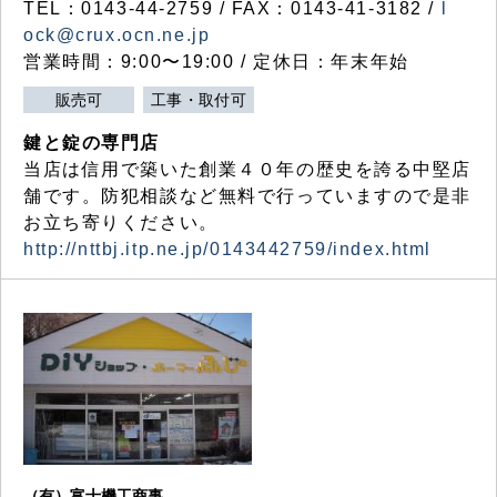
TEL：0143-44-2759 / FAX：0143-41-3182 /
l
ock@crux.ocn.ne.jp
営業時間：9:00〜19:00 / 定休日：年末年始
販売可
工事・取付可
鍵と錠の専門店
当店は信用で築いた創業４０年の歴史を誇る中堅店
舗です。防犯相談など無料で行っていますので是非
お立ち寄りください。
http://nttbj.itp.ne.jp/0143442759/index.html
（有）富士機工商事