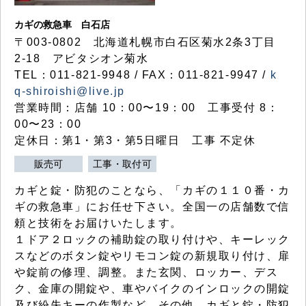
カギの救急車 白石店
〒003-0802 北海道札幌市白石区菊水2条3丁目
2-18 アビタシオン菊水
TEL：011-821-9948 / FAX：011-821-9947 /
k
q-shiroishi@live.jp
営業時間：店舗 10：00〜19：00 工事受付 8：
00〜23：00
定休日：第1・第3・第5日曜日 工事 不定休
販売可
工事・取付可
カギと錠・防犯のことなら、「カギの１１０番・カ
ギの救急車」にお任せ下さい。全国一の店舗数で信
頼と技術をお届けいたします。
１ドア２ロックの補助錠の取り付けや、キーレック
スなどのボタン錠やリモコン錠の新規取り付け、扉
や錠前の修理、調整。また玄関、ロッカー、デス
ク、金庫の開錠や、車やバイクのインロックの開錠
及び紛失キーの作製など、その他、カギと錠・防犯