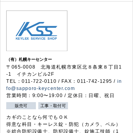
（有）札幌キーセンター
〒065-0008 北海道札幌市東区北８条東８丁目1
-1 イチカンビル2F
TEL：011-722-0110 / FAX：011-742-1295 /
in
fo@sapporo-keycenter.com
営業時間：9:00〜19:00 / 定休日：日曜、祝日
販売可
工事・取付可
カギのことなら何でもＯＫ
得意な科目・キーレス錠・防犯（カメラ、ベル）
※総合防犯設備士、防犯設備士、錠施工技師（1