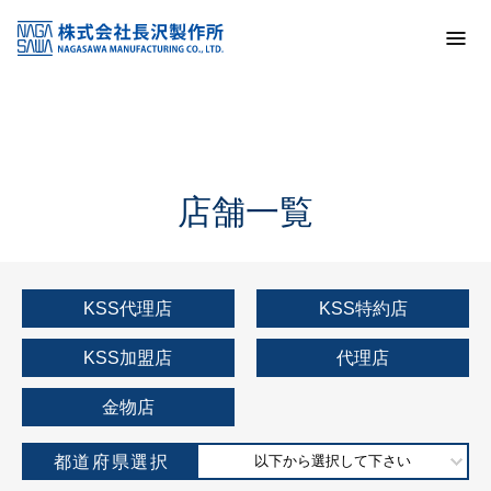
トップ
KSS加盟店・取扱店情報
店舗一覧
店舗一覧
KSS代理店
KSS特約店
KSS加盟店
代理店
金物店
都道府県選択
以下から選択して下さい