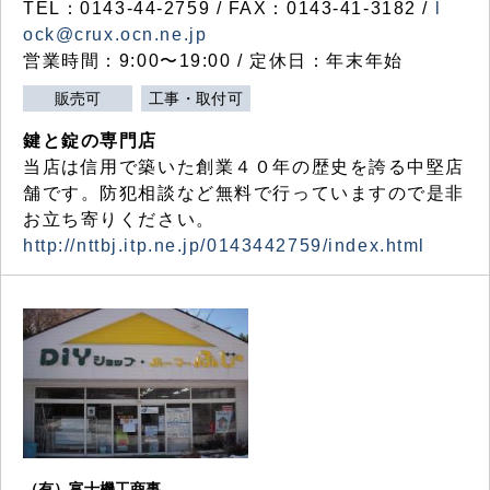
TEL：0143-44-2759 / FAX：0143-41-3182 /
l
ock@crux.ocn.ne.jp
営業時間：9:00〜19:00 / 定休日：年末年始
販売可
工事・取付可
鍵と錠の専門店
当店は信用で築いた創業４０年の歴史を誇る中堅店
舗です。防犯相談など無料で行っていますので是非
お立ち寄りください。
http://nttbj.itp.ne.jp/0143442759/index.html
（有）富士機工商事