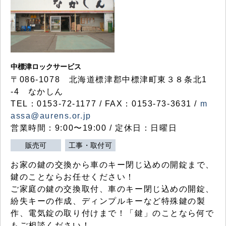
中標津ロックサービス
〒086-1078 北海道標津郡中標津町東３８条北1
-4 なかしん
TEL：0153-72-1177 / FAX：0153-73-3631 /
m
assa@aurens.or.jp
営業時間：9:00〜19:00 / 定休日：日曜日
販売可
工事・取付可
お家の鍵の交換から車のキー閉じ込めの開錠まで、
鍵のことならお任せください！
ご家庭の鍵の交換取付、車のキー閉じ込めの開錠、
紛失キーの作成、ディンプルキーなど特殊鍵の製
作、電気錠の取り付けまで！「鍵」のことなら何で
もご相談ください！