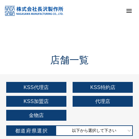
トップ
KSS加盟店・取扱店情報
店舗一覧
店舗一覧
KSS代理店
KSS特約店
KSS加盟店
代理店
金物店
都道府県選択
以下から選択して下さい