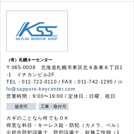
（有）札幌キーセンター
〒065-0008 北海道札幌市東区北８条東８丁目1
-1 イチカンビル2F
TEL：011-722-0110 / FAX：011-742-1295 /
in
fo@sapporo-keycenter.com
営業時間：9:00〜19:00 / 定休日：日曜、祝日
販売可
工事・取付可
カギのことなら何でもＯＫ
得意な科目・キーレス錠・防犯（カメラ、ベル）
※総合防犯設備士、防犯設備士、錠施工技師（1