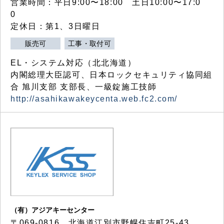
営業時間：平日9:00〜18:00 土日10:00〜17:0
0
定休日：第1、3日曜日
販売可
工事・取付可
EL・システム対応（北北海道）
内閣総理大臣認可、日本ロックセキュリティ協同組
合 旭川支部 支部長、一級錠施工技師
http://asahikawakeycenta.web.fc2.com/
（有）アジアキーセンター
〒069-0816 北海道江別市野幌住吉町25-43