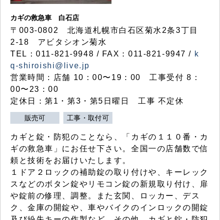
カギの救急車 白石店
〒003-0802 北海道札幌市白石区菊水2条3丁目
2-18 アビタシオン菊水
TEL：011-821-9948 / FAX：011-821-9947 /
k
q-shiroishi@live.jp
営業時間：店舗 10：00〜19：00 工事受付 8：
00〜23：00
定休日：第1・第3・第5日曜日 工事 不定休
販売可
工事・取付可
カギと錠・防犯のことなら、「カギの１１０番・カ
ギの救急車」にお任せ下さい。全国一の店舗数で信
頼と技術をお届けいたします。
１ドア２ロックの補助錠の取り付けや、キーレック
スなどのボタン錠やリモコン錠の新規取り付け、扉
や錠前の修理、調整。また玄関、ロッカー、デス
ク、金庫の開錠や、車やバイクのインロックの開錠
及び紛失キーの作製など、その他、カギと錠・防犯