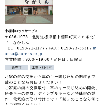
中標津ロックサービス
〒086-1078 北海道標津郡中標津町東３８条北1
-4 なかしん
TEL：0153-72-1177 / FAX：0153-73-3631 /
m
assa@aurens.or.jp
営業時間：9:00〜19:00 / 定休日：日曜日
販売可
工事・取付可
お家の鍵の交換から車のキー閉じ込めの開錠まで、
鍵のことならお任せください！
ご家庭の鍵の交換取付、車のキー閉じ込めの開錠、
紛失キーの作成、ディンプルキーなど特殊鍵の製
作、電気錠の取り付けまで！「鍵」のことなら何で
もご相談ください！