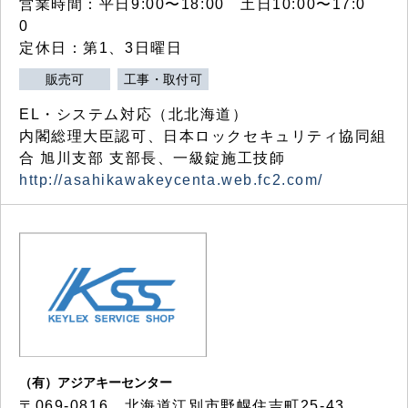
営業時間：平日9:00〜18:00 土日10:00〜17:0
0
定休日：第1、3日曜日
販売可
工事・取付可
EL・システム対応（北北海道）
内閣総理大臣認可、日本ロックセキュリティ協同組
合 旭川支部 支部長、一級錠施工技師
http://asahikawakeycenta.web.fc2.com/
（有）アジアキーセンター
〒069-0816 北海道江別市野幌住吉町25-43