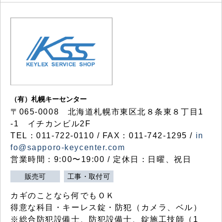
（有）札幌キーセンター
〒065-0008 北海道札幌市東区北８条東８丁目1
-1 イチカンビル2F
TEL：011-722-0110 / FAX：011-742-1295 /
in
fo@sapporo-keycenter.com
営業時間：9:00〜19:00 / 定休日：日曜、祝日
販売可
工事・取付可
カギのことなら何でもＯＫ
得意な科目・キーレス錠・防犯（カメラ、ベル）
※総合防犯設備士、防犯設備士、錠施工技師（1