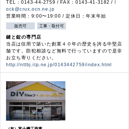
TEL：0143-44-2759 / FAX：0143-41-3182 /
l
ock@crux.ocn.ne.jp
営業時間：9:00〜19:00 / 定休日：年末年始
販売可
工事・取付可
鍵と錠の専門店
当店は信用で築いた創業４０年の歴史を誇る中堅店
舗です。防犯相談など無料で行っていますので是非
お立ち寄りください。
http://nttbj.itp.ne.jp/0143442759/index.html
（有）富士機工商事