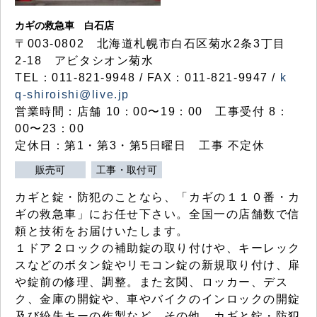
カギの救急車 白石店
〒003-0802 北海道札幌市白石区菊水2条3丁目
2-18 アビタシオン菊水
TEL：011-821-9948 / FAX：011-821-9947 /
k
q-shiroishi@live.jp
営業時間：店舗 10：00〜19：00 工事受付 8：
00〜23：00
定休日：第1・第3・第5日曜日 工事 不定休
販売可
工事・取付可
カギと錠・防犯のことなら、「カギの１１０番・カ
ギの救急車」にお任せ下さい。全国一の店舗数で信
頼と技術をお届けいたします。
１ドア２ロックの補助錠の取り付けや、キーレック
スなどのボタン錠やリモコン錠の新規取り付け、扉
や錠前の修理、調整。また玄関、ロッカー、デス
ク、金庫の開錠や、車やバイクのインロックの開錠
及び紛失キーの作製など、その他、カギと錠・防犯