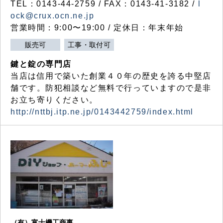
TEL：0143-44-2759 / FAX：0143-41-3182 /
l
ock@crux.ocn.ne.jp
営業時間：9:00〜19:00 / 定休日：年末年始
販売可
工事・取付可
鍵と錠の専門店
当店は信用で築いた創業４０年の歴史を誇る中堅店
舗です。防犯相談など無料で行っていますので是非
お立ち寄りください。
http://nttbj.itp.ne.jp/0143442759/index.html
（有）富士機工商事