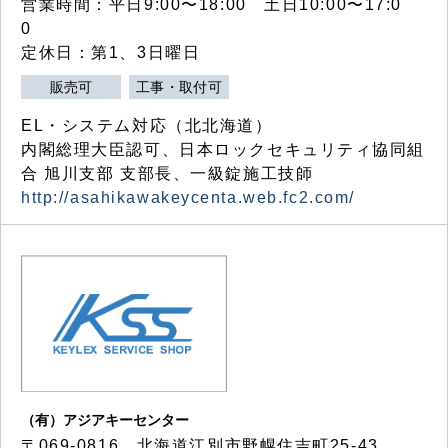
営業時間：平日9:00〜18:00 土日10:00〜17:0
0
定休日：第1、3日曜日
販売可
工事・取付可
EL・システム対応（北北海道）
内閣総理大臣認可、日本ロックセキュリティ協同組
合 旭川支部 支部長、一級錠施工技師
http://asahikawakeycenta.web.fc2.com/
（有）アジアキーセンター
〒069-0816 北海道江別市野幌住吉町25-43