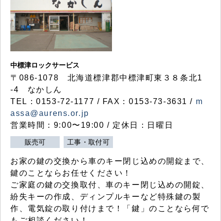
中標津ロックサービス
〒086-1078 北海道標津郡中標津町東３８条北1
-4 なかしん
TEL：0153-72-1177 / FAX：0153-73-3631 /
m
assa@aurens.or.jp
営業時間：9:00〜19:00 / 定休日：日曜日
販売可
工事・取付可
お家の鍵の交換から車のキー閉じ込めの開錠まで、
鍵のことならお任せください！
ご家庭の鍵の交換取付、車のキー閉じ込めの開錠、
紛失キーの作成、ディンプルキーなど特殊鍵の製
作、電気錠の取り付けまで！「鍵」のことなら何で
もご相談ください！