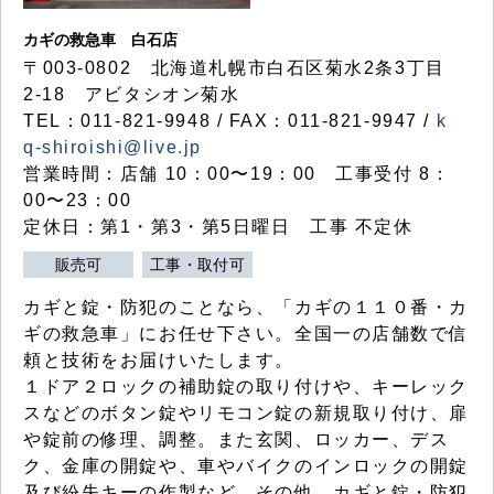
カギの救急車 白石店
〒003-0802 北海道札幌市白石区菊水2条3丁目
2-18 アビタシオン菊水
TEL：011-821-9948 / FAX：011-821-9947 /
k
q-shiroishi@live.jp
営業時間：店舗 10：00〜19：00 工事受付 8：
00〜23：00
定休日：第1・第3・第5日曜日 工事 不定休
販売可
工事・取付可
カギと錠・防犯のことなら、「カギの１１０番・カ
ギの救急車」にお任せ下さい。全国一の店舗数で信
頼と技術をお届けいたします。
１ドア２ロックの補助錠の取り付けや、キーレック
スなどのボタン錠やリモコン錠の新規取り付け、扉
や錠前の修理、調整。また玄関、ロッカー、デス
ク、金庫の開錠や、車やバイクのインロックの開錠
及び紛失キーの作製など、その他、カギと錠・防犯