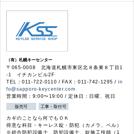
（有）札幌キーセンター
〒065-0008 北海道札幌市東区北８条東８丁目1
-1 イチカンビル2F
TEL：011-722-0110 / FAX：011-742-1295 /
in
fo@sapporo-keycenter.com
営業時間：9:00〜19:00 / 定休日：日曜、祝日
販売可
工事・取付可
カギのことなら何でもＯＫ
得意な科目・キーレス錠・防犯（カメラ、ベル）
※総合防犯設備士、防犯設備士、錠施工技師（1