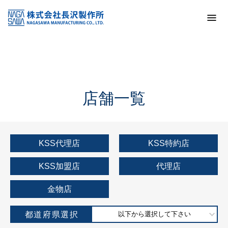
トップ
KSS加盟店・取扱店情報
店舗一覧
店舗一覧
KSS代理店
KSS特約店
KSS加盟店
代理店
金物店
都道府県選択
以下から選択して下さい